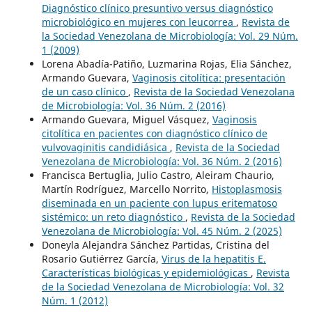
Diagnóstico clínico presuntivo versus diagnóstico
microbiológico en mujeres con leucorrea
,
Revista de
la Sociedad Venezolana de Microbiología: Vol. 29 Núm.
1 (2009)
Lorena Abadía-Patiño, Luzmarina Rojas, Elia Sánchez,
Armando Guevara,
Vaginosis citolítica: presentación
de un caso clínico
,
Revista de la Sociedad Venezolana
de Microbiología: Vol. 36 Núm. 2 (2016)
Armando Guevara, Miguel Vásquez,
Vaginosis
citolítica en pacientes con diagnóstico clínico de
vulvovaginitis candidiásica
,
Revista de la Sociedad
Venezolana de Microbiología: Vol. 36 Núm. 2 (2016)
Francisca Bertuglia, Julio Castro, Aleiram Chaurio,
Martín Rodríguez, Marcello Norrito,
Histoplasmosis
diseminada en un paciente con lupus eritematoso
sistémico: un reto diagnóstico
,
Revista de la Sociedad
Venezolana de Microbiología: Vol. 45 Núm. 2 (2025)
Doneyla Alejandra Sánchez Partidas, Cristina del
Rosario Gutiérrez García,
Virus de la hepatitis E.
Características biológicas y epidemiológicas
,
Revista
de la Sociedad Venezolana de Microbiología: Vol. 32
Núm. 1 (2012)