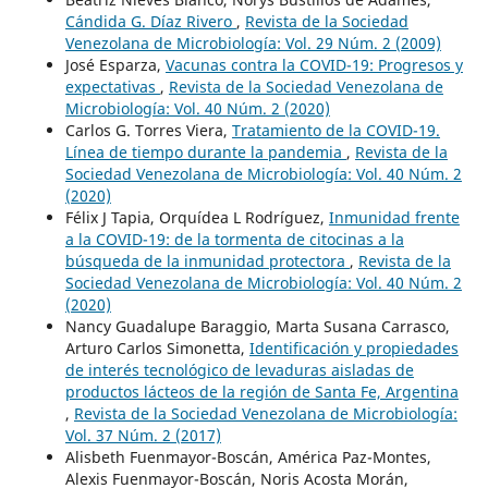
Cándida G. Díaz Rivero
,
Revista de la Sociedad
Venezolana de Microbiología: Vol. 29 Núm. 2 (2009)
José Esparza,
Vacunas contra la COVID-19: Progresos y
expectativas
,
Revista de la Sociedad Venezolana de
Microbiología: Vol. 40 Núm. 2 (2020)
Carlos G. Torres Viera,
Tratamiento de la COVID-19.
Línea de tiempo durante la pandemia
,
Revista de la
Sociedad Venezolana de Microbiología: Vol. 40 Núm. 2
(2020)
Félix J Tapia, Orquídea L Rodríguez,
Inmunidad frente
a la COVID-19: de la tormenta de citocinas a la
búsqueda de la inmunidad protectora
,
Revista de la
Sociedad Venezolana de Microbiología: Vol. 40 Núm. 2
(2020)
Nancy Guadalupe Baraggio, Marta Susana Carrasco,
Arturo Carlos Simonetta,
Identificación y propiedades
de interés tecnológico de levaduras aisladas de
productos lácteos de la región de Santa Fe, Argentina
,
Revista de la Sociedad Venezolana de Microbiología:
Vol. 37 Núm. 2 (2017)
Alisbeth Fuenmayor-Boscán, América Paz-Montes,
Alexis Fuenmayor-Boscán, Noris Acosta Morán,