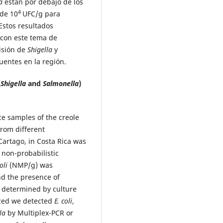
a
están por debajo de los
4
de 10
UFC/g para
 Estos resultados
 con este tema de
misión de
Shigella
y
entes en la región.
(
Shigella
and
Salmonella
)
ce samples of the creole
from different
Cartago, in Costa Rica was
 non-probabilistic
oli
(NMP/g) was
nd the presence of
 determined by culture
zed we detected
E. coli
,
lla
by Multiplex-PCR or