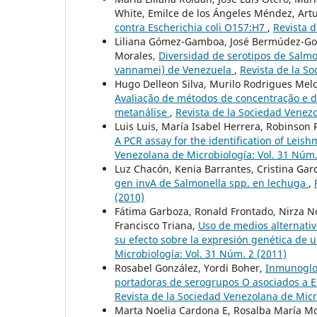
White, Emilce de los Ángeles Méndez, Art
contra Escherichia coli O157:H7
,
Revista d
Liliana Gómez-Gamboa, José Bermúdez-Gonz
Morales,
Diversidad de serotipos de Salm
vannamei) de Venezuela
,
Revista de la S
Hugo Delleon Silva, Murilo Rodrigues Mel
Avaliação de métodos de concentração e 
metanálise
,
Revista de la Sociedad Venezo
Luis Luis, María Isabel Herrera, Robinson
A PCR assay for the identification of Lei
Venezolana de Microbiología: Vol. 31 Núm.
Luz Chacón, Kenia Barrantes, Cristina Garc
gen invA de Salmonella spp. en lechuga
,
(2010)
Fátima Garboza, Ronald Frontado, Nirza No
Francisco Triana,
Uso de medios alternativ
su efecto sobre la expresión genética de 
Microbiología: Vol. 31 Núm. 2 (2011)
Rosabel González, Yordi Boher,
Inmunoglob
portadoras de serogrupos O asociados a E
Revista de la Sociedad Venezolana de Micr
Marta Noelia Cardona E, Rosalba María Mor