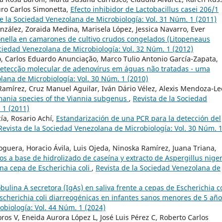
uro Carlos Simonetta,
Efecto inhibidor de Lactobacillus casei 206/1
e la Sociedad Venezolana de Microbiología: Vol. 31 Núm. 1 (2011)
ález, Zoraida Medina, Marisela López, Jessica Navarro, Ever
onella en camarones de cultivo crudos congelados (Litopeneaus
ociedad Venezolana de Microbiología: Vol. 32 Núm. 1 (2012)
o, Carlos Eduardo Anunciação, Marco Tulio Antonio García-Zapata,
detecção molecular de adenovírus em águas não tratadas - uma
lana de Microbiología: Vol. 30 Núm. 1 (2010)
 Ramírez, Cruz Manuel Aguilar, Iván Dário Vélez, Alexis Mendoza-Le
shmania species of the Viannia subgenus
,
Revista de la Sociedad
 1 (2011)
ía, Rosario Achí,
Estandarización de una PCR para la detección del
Revista de la Sociedad Venezolana de Microbiología: Vol. 30 Núm. 
guera, Horacio Ávila, Luis Ojeda, Ninoska Ramírez, Juana Triana,
os a base de hidrolizado de caseína y extracto de Aspergillus niger
una cepa de Escherichia coli
,
Revista de la Sociedad Venezolana de
ulina A secretora (IgAs) en saliva frente a cepas de Escherichia co
scherichia coli diarreogénicas en infantes sanos menores de 5 añ
obiología: Vol. 44 Núm. 1 (2024)
os V, Eneida Aurora López L, José Luis Pérez C, Roberto Carlos