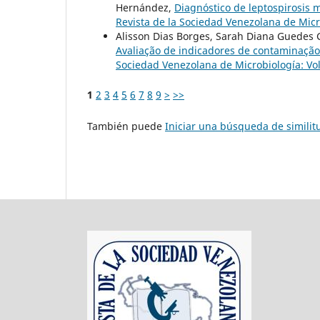
Hernández,
Diagnóstico de leptospirosis 
Revista de la Sociedad Venezolana de Micr
Alisson Dias Borges, Sarah Diana Guedes 
Avaliação de indicadores de contaminação
Sociedad Venezolana de Microbiología: Vol
1
2
3
4
5
6
7
8
9
>
>>
También puede
Iniciar una búsqueda de simili