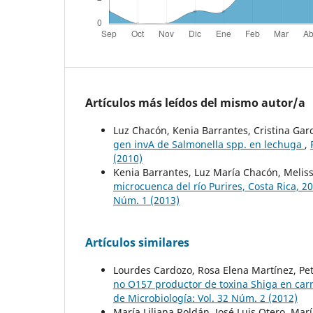
Artículos más leídos del mismo autor/a
Luz Chacón, Kenia Barrantes, Cristina Garc
gen invA de Salmonella spp. en lechuga
,
(2010)
Kenia Barrantes, Luz María Chacón, Meliss
microcuenca del río Purires, Costa Rica, 
Núm. 1 (2013)
Artículos similares
Lourdes Cardozo, Rosa Elena Martínez, Pete
no O157 productor de toxina Shiga en car
de Microbiología: Vol. 32 Núm. 2 (2012)
María Liliana Roldán, José Luis Otero, Mar