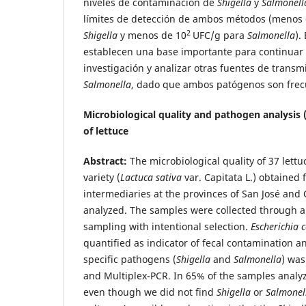
niveles de contaminación de
Shigella
y
Salmonell
límites de detección de ambos métodos (menos 
2
Shigella
y menos de 10
UFC/g para
Salmonella
).
establecen una base importante para continuar
investigación y analizar otras fuentes de trans
Salmonella
, dado que ambos patógenos son frecu
Microbiological quality and pathogen analysis 
of lettuce
Abstract:
The microbiological quality of 37 lettu
variety (
Lactuca sativa
var. Capitata L.) obtained 
intermediaries at the provinces of San José and 
analyzed. The samples were collected through a
sampling with intentional selection.
Escherichia c
quantified as indicator of fecal contamination a
specific pathogens (
Shigella
and
Salmonella
) was
and Multiplex-PCR. In 65% of the samples analy
even though we did not find
Shigella
or
Salmone