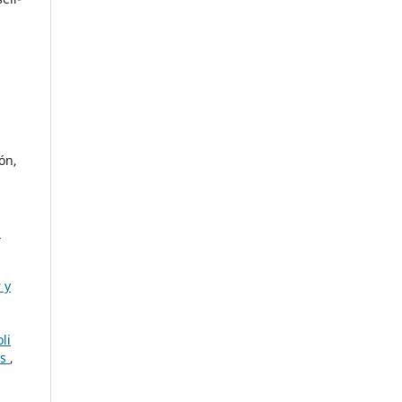
ón,
1
 y
li
os
,