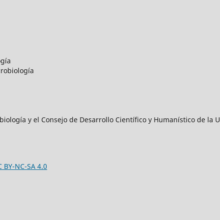
ogía
robiología
iología y el Consejo de Desarrollo Científico y Humanístico de l
C BY-NC-SA 4.0