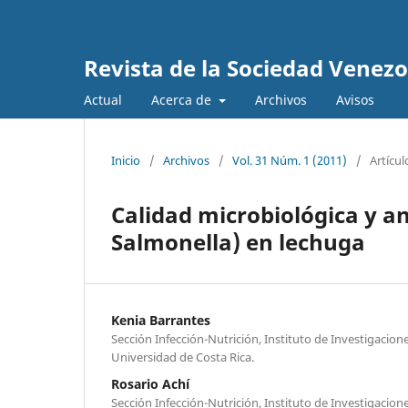
Revista de la Sociedad Venez
Actual
Acerca de
Archivos
Avisos
Inicio
/
Archivos
/
Vol. 31 Núm. 1 (2011)
/
Artícul
Calidad microbiológica y an
Salmonella) en lechuga
Kenia Barrantes
Sección Infección-Nutrición, Instituto de Investigacion
Universidad de Costa Rica.
Rosario Achí
Sección Infección-Nutrición, Instituto de Investigacion