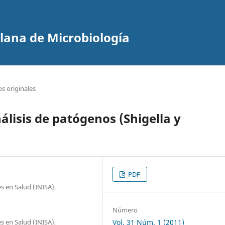
olana de Microbiología
os originales
álisis de patógenos (Shigella y
PDF
es en Salud (INISA),
Número
es en Salud (INISA),
Vol. 31 Núm. 1 (2011)