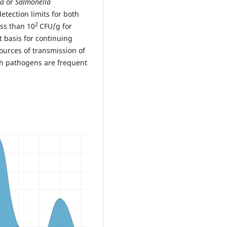
la
or
Salmonella
tection limits for both
2
ess than 10
CFU/g for
t basis for continuing
ources of transmission of
h pathogens are frequent