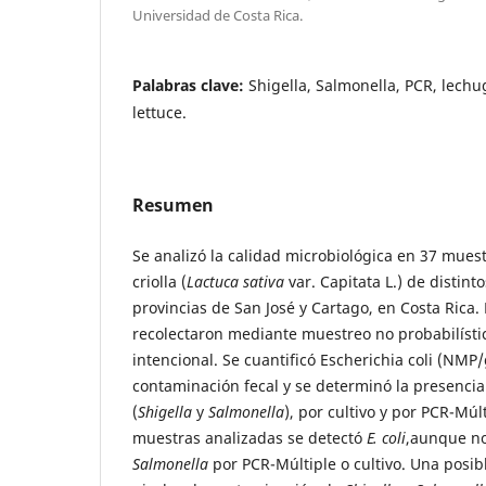
Universidad de Costa Rica.
Palabras clave:
Shigella, Salmonella, PCR, lechug
lettuce.
Resumen
Se analizó la calidad microbiológica en 37 mues
criolla (
Lactuca sativa
var. Capitata L.) de distint
provincias de San José y Cartago, en Costa Rica.
recolectaron mediante muestreo no probabilístic
intencional. Se cuantificó Escherichia coli (NMP
contaminación fecal y se determinó la presencia
(
Shigella
y
Salmonella
), por cultivo y por PCR-Múl
muestras analizadas se detectó
E. coli
,aunque n
Salmonella
por PCR-Múltiple o cultivo. Una posibl