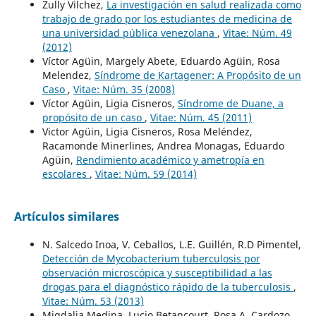
Zully Vilchez,
La investigación en salud realizada como
trabajo de grado por los estudiantes de medicina de
una universidad pública venezolana
,
Vitae: Núm. 49
(2012)
Víctor Agüin, Margely Abete, Eduardo Agüin, Rosa
Melendez,
Síndrome de Kartagener: A Propósito de un
Caso
,
Vitae: Núm. 35 (2008)
Víctor Agüin, Ligia Cisneros,
Síndrome de Duane, a
propósito de un caso
,
Vitae: Núm. 45 (2011)
Victor Agüin, Ligia Cisneros, Rosa Meléndez,
Racamonde Minerlines, Andrea Monagas, Eduardo
Agüin,
Rendimiento académico y ametropía en
escolares
,
Vitae: Núm. 59 (2014)
Artículos similares
N. Salcedo Inoa, V. Ceballos, L.E. Guillén, R.D Pimentel,
Detección de Mycobacterium tuberculosis por
observación microscópica y susceptibilidad a las
drogas para el diagnóstico rápido de la tuberculosis
,
Vitae: Núm. 53 (2013)
Migdalia Medina, Lucio Betancourt, Rosa A. Cardozo