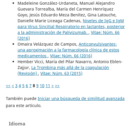
Madeleine González-Urdaneta, Manuel Alejandro
Guevara Torrealba, María del Carmen Henríquez
Goyo, Jesús Eduardo Meza Benítez, Gina Latouche,
Danielle Marie Liceaga Cadenas,
Niveles de IgG e IgM
para Virus Sincitial Respiratorio en lactantes, posterior
a la administración de Palivizumab.
,
Vitae: Núm. 66
(2016)
Omaira Velázquez de Campos,
Anticonvulsivantes:
una aproximación a la farmacología clínica de estos
medicamentos
,
Vitae: Núm. 66 (2016)
Hember Vicci, María del Pilar Navarro, Antonio Eblen-
Zajjur,
La Trombina más allá de la coagulación
(Revisión)
,
Vitae: Núm. 63 (2015)
<<
<
3
4
5
6
7
8
9
10
11
>
>>
También puede
Iniciar una búsqueda de similitud avanzada
para este artículo.
Idioma