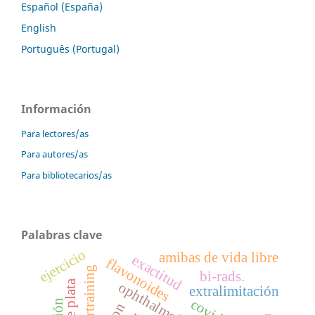
Español (España)
English
Português (Portugal)
Información
Para lectores/as
Para autores/as
Para bibliotecarios/as
Palabras clave
ejercicio
amibas de vida libre
exactitud
flavonoides
overtraining
bi-rads.
ophthalmology
extralimitación