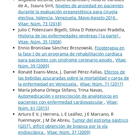
de A., Isaura Sirit,
Niveles de ansiedad en pacientes
durante la evaluación preanestésica para cirugía
electiva. Valencia, Venezuela. Mayo-Agosto 2016
,
Vitae: Núm. 73 (2018)
Julio C Potenziani Bigelli, Silvia D Potenziani Pradella,
Historia de las enfermedades venéreas (1a parte)
,
Vitae: Núm. 35 (2008)
Ennio Bronislaw Sánchez Brzozowski,
Fisioterapia en
la fase I de un programa de rehabilitación cardíaca
para pacientes con síndrome coronario agudo
,
Vitae:
Núm. 39 (2009)
Ronald Evans-Meza, J. Daniel Pérez-Fallas,
Efectos de
las bebidas azucaradas sobre la mortalidad y carga de
la enfermedad en Venezuela
,
Vitae: Núm. 71 (2017)
María Johana Ortega Stifano, Trina Navas,
Automedicación y prescripción de analgésicos en
pacientes con enfermedad cardiovascular
,
Vitae:
Núm. 61 (2015)
Arturo E V, J Herrera, L E Leáñez, J E Marcano, R
Fuenmayor, J M De Abreu,
Tumor del estroma gástrico
(GIST). difícil obtención de biopsia por la vía
endoscópica
,
Vitae: Núm. 37 (2009)