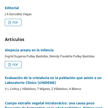
Editorial
J A González Vegas
PDF
Artículos
Alopecia areata en la infancia
Ingrid Eugenia Pulley Bastidas, Wendy Paulette Pulley Bastidas
PDF
Evaluación de la cristaluria en la población que asiste a un
Laboratorio Clínico (UNIDEME)
V L Colina, J Villalobos, T Mijares, Z Villalobos, A Blanco
Cuerpo extraño vegetal intratorácico: una causa poco
frecuente de hemoptisis en la edad pediátrica. Primer caso