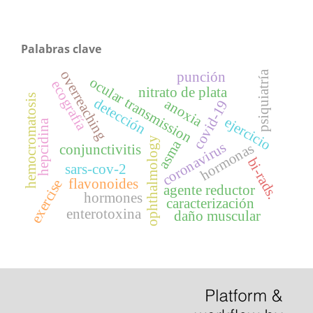
Palabras clave
overreaching
punción
psiquiatría
ocular transmission
ecografía
nitrato de plata
hemocromatosis
detección
anoxia
covid-19
ejercicio
hepcidina
ophthalmology
asma
coronavirus
hormonas
conjunctivitis
bi-rads.
sars-cov-2
flavonoides
exercise
agente reductor
hormones
caracterización
enterotoxina
daño muscular