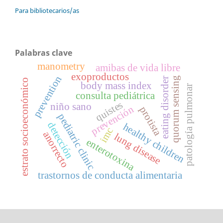
Para bibliotecarios/as
Palabras clave
manometry
amibas de vida libre
exoproductos
prevention
quorum sensing
eating disorder
estrato socioeconómico
body mass index
patología pulmonar
consulta pediátrica
quistes
niño sano
prevención
protista
pediatric clinic
detección
healthy children
imc
anorrecto
lung disease
enterotoxina
trastornos de conducta alimentaria