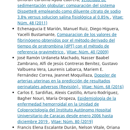
sedimentación globular: comparación del sistema
Dispette® empleando como diluente citrato de sodio
3.8% versus solucion salina fisiológica al 0.85%
,
Vitae:
Núm. 48 (2011)
Echenagucia E Marión, Manuel Ruiz, Diego Higuera,
Yacelli Bustamante,
Comparacion de los valores de
fibrinógeno obtenidos por el método derivado del
tiempo de protrombina (dPT) con el método de
referencia gravimétrico
,
Vitae: Núm. 40 (2009)
José Ramón Urdaneta Machado, Nasser Baabel
Zambrano, Alfi de Jesús Contreras Benítez, Gustavo
Valbuena Vera, Laurenis Labarca, Mariem E.
Fernández Correa, Jeannet Moquillaza,
Doppler de
arterias uterinas en la predicción de resultados
perinatales adversos (Revisión)
,
Vitae: Núm. 68 (2016)
Carlos E. Sardiñas, Alexis Castillo, Arturo Rodríguez,
Bagher Nouri, María Oropeza,
Epidemiología de la
enfermedad hemorroidal en la Unidad de
Coloproctología del Instituto Autónomo Hospital
Universitario de Caracas desde enero 2006 hasta
diciembre 2019
,
Vitae: Núm. 80 (2019)
Francis Elena Escalante Durán, Nelson Vitale, Oriana