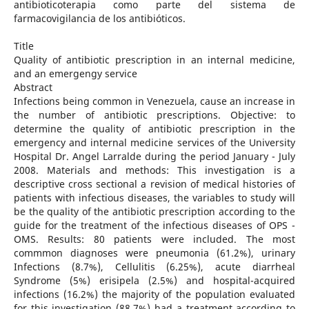
antibioticoterapia como parte del sistema de
farmacovigilancia de los antibióticos.
Title
Quality of antibiotic prescription in an internal medicine,
and an emergengy service
Abstract
Infections being common in Venezuela, cause an increase in
the number of antibiotic prescriptions. Objective: to
determine the quality of antibiotic prescription in the
emergency and internal medicine services of the University
Hospital Dr. Angel Larralde during the period January - July
2008. Materials and methods: This investigation is a
descriptive cross sectional a revision of medical histories of
patients with infectious diseases, the variables to study will
be the quality of the antibiotic prescription according to the
guide for the treatment of the infectious diseases of OPS -
OMS. Results: 80 patients were included. The most
commmon diagnoses were pneumonia (61.2%), urinary
Infections (8.7%), Cellulitis (6.25%), acute diarrheal
Syndrome (5%) erisipela (2.5%) and hospital-acquired
infections (16.2%) the majority of the population evaluated
for this investigation (88.7%) had a treatment according to