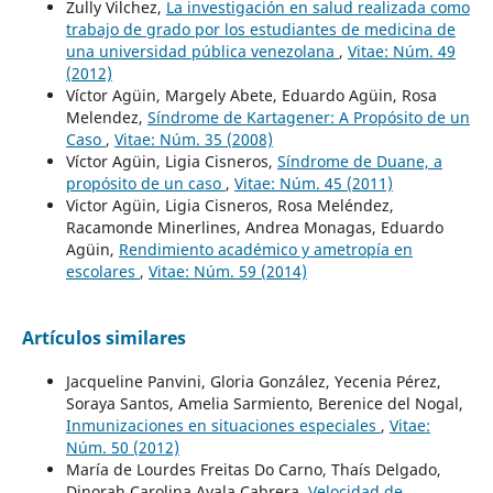
Zully Vilchez,
La investigación en salud realizada como
trabajo de grado por los estudiantes de medicina de
una universidad pública venezolana
,
Vitae: Núm. 49
(2012)
Víctor Agüin, Margely Abete, Eduardo Agüin, Rosa
Melendez,
Síndrome de Kartagener: A Propósito de un
Caso
,
Vitae: Núm. 35 (2008)
Víctor Agüin, Ligia Cisneros,
Síndrome de Duane, a
propósito de un caso
,
Vitae: Núm. 45 (2011)
Victor Agüin, Ligia Cisneros, Rosa Meléndez,
Racamonde Minerlines, Andrea Monagas, Eduardo
Agüin,
Rendimiento académico y ametropía en
escolares
,
Vitae: Núm. 59 (2014)
Artículos similares
Jacqueline Panvini, Gloria González, Yecenia Pérez,
Soraya Santos, Amelia Sarmiento, Berenice del Nogal,
Inmunizaciones en situaciones especiales
,
Vitae:
Núm. 50 (2012)
María de Lourdes Freitas Do Carno, Thaís Delgado,
Dinorah Carolina Ayala Cabrera,
Velocidad de