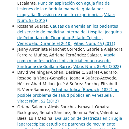
Escalante,
Punción aspiración con aguja fina de
lesiones de la glándula mamaria guiada por
ecografía. Revisión de nuestra experiencia.
,
Vitae:
Núm. 55 (2013)
Rossana Suarez,
Causas de anemia en los pacientes
del servicio de medicina interna del Hospital Joaquina
de Rotondaro de Tinaquillo, Estado Cojedes,
Venezuela. Durante el 2010
,
Vitae: Núm. 45 (2011)
Jenny Antonieta Planchet Corredor, Gabriela Alejandra
Ferreira Muñoz, Adriana Fernández Salazar,
Ataxia
como manifestación clínica inicial en un caso de
Síndrome de Guillain Barré
,
Vitae: Núm. 89-92 (2022)
David Weininger-Cohén, Desirée C. Suárez-Cedraro,
Rosabella Yánez-González, Joana A Suárez-Acevedo,
Héctor Abad-Millán, José A Suárez-Sancho, Elizabeth
R. Viera-Ramírez,
Achatina fulica (Bowdich, 1822) un
posible problema de salud pública en Venezuela
,
Vitae: Núm. 52 (2012)
Oriana Salamo, Alexis Sánchez Ismayel, Omaira
Rodríguez, Renata Sánchez, Romina Peña, Valentina
Báez, Luis Medina,
Evaluación de destrezas en cirugía
laparoscópica: estudio de patrones de movimiento