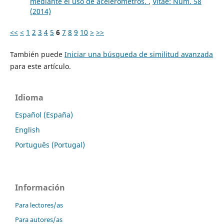
mediante el uso de acelerómetros.
,
Vitae: Núm. 58
(2014)
<<
<
1
2
3
4
5
6
7
8
9
10
>
>>
También puede
Iniciar una búsqueda de similitud avanzada
para este artículo.
Idioma
Español (España)
English
Português (Portugal)
Información
Para lectores/as
Para autores/as