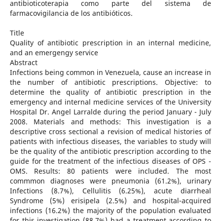
antibioticoterapia como parte del sistema de
farmacovigilancia de los antibióticos.
Title
Quality of antibiotic prescription in an internal medicine,
and an emergengy service
Abstract
Infections being common in Venezuela, cause an increase in
the number of antibiotic prescriptions. Objective: to
determine the quality of antibiotic prescription in the
emergency and internal medicine services of the University
Hospital Dr. Angel Larralde during the period January - July
2008. Materials and methods: This investigation is a
descriptive cross sectional a revision of medical histories of
patients with infectious diseases, the variables to study will
be the quality of the antibiotic prescription according to the
guide for the treatment of the infectious diseases of OPS -
OMS. Results: 80 patients were included. The most
commmon diagnoses were pneumonia (61.2%), urinary
Infections (8.7%), Cellulitis (6.25%), acute diarrheal
Syndrome (5%) erisipela (2.5%) and hospital-acquired
infections (16.2%) the majority of the population evaluated
for this investigation (88.7%) had a treatment according to