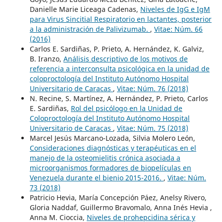
Danielle Marie Liceaga Cadenas,
Niveles de IgG e IgM
para Virus Sincitial Respiratorio en lactantes, posterior
a la administración de Palivizumab.
,
Vitae: Núm. 66
(2016)
Carlos E. Sardiñas, P. Prieto, A. Hernández, K. Galviz,
B. Iranzo,
Análisis descriptivo de los motivos de
referencia a interconsulta psicológica en la unidad de
coloproctología del Instituto Autónomo Hospital
Universitario de Caracas
,
Vitae: Núm. 76 (2018)
N. Recine, S. Martínez, A. Hernández, P. Prieto, Carlos
E. Sardiñas,
Rol del psicólogo en la Unidad de
Coloproctología del Instituto Autónomo Hospital
Universitario de Caracas
,
Vitae: Núm. 75 (2018)
Marcel Jesús Marcano-Lozada, Silvia Molero León,
Consideraciones diagnósticas y terapéuticas en el
manejo de la osteomielitis crónica asociada a
microorganismos formadores de biopelículas en
Venezuela durante el bienio 2015-2016.
,
Vitae: Núm.
73 (2018)
Patricio Hevia, María Concepción Páez, Anelsy Rivero,
Gloria Naddaf, Guillermo Bravomalo, Anna Inés Hevia ,
Anna M. Cioccia,
Niveles de prohepcidina sérica y