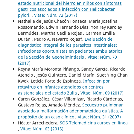
estado nutricional del hierro en niños con síntomas
gástricos asociados a infección con Helicobacter
pylori.
,
Vitae: Núm. 72 (2017)
Nathalie de Jesús Chacón Fonseca, María Josefina
Rossomando, Edwin Fernando Díaz, Yonirey Karolay
Bermúdez, Martha Cecilia Rojas , Carmen Emilia
Durán , Pedro A. Navarro Rojas†,
Evaluación del
diagnóstico integral de los parásitos intestinales:
Infecciones oportunistas en pacientes ambulatorios
de la Sección de Geohelmintiasis
,
Vitae: Núm. 70
(2017)
Reyna María Moronta Piñango, Sandy García, Ricardo
Atencio , Jesús Quintero, Daniel Marín, Suet Ying Chan
Kwok, Leticia Porto de Espinoza,
Infección por
rotavirus en infantes atendidos en centros
asistenciales del estado Zulia
,
Vitae: Núm. 69 (2017)
Caren González, César Villamizar, Ricardo Cárdenas,
Gustavo Rojas, Amado Méndez,
Secuestro pulmonar
asociado a malformación adenomatoidea quística. A
propósito de un caso clínico
,
Vitae: Núm. 31 (2007)
Héctor Arrechedera,
SOS Telemedicina cursos en línea
,
Vitae: Núm. 63 (2015)