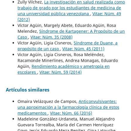
Zully Vilchez,
La investigación en salud realizada como
trabajo de grado por los estudiantes de medicina de
una universidad pública venezolana
,
Vitae: Núm. 49
(2012)
Víctor Agüin, Margely Abete, Eduardo Agüin, Rosa
Melendez,
Síndrome de Kartagener: A Propósito de un
Caso
,
Vitae: Núm. 35 (2008)
Víctor Agüin, Ligia Cisneros,
Síndrome de Duane, a
propósito de un caso
,
Vitae: Núm. 45 (2011)
Victor Agüin, Ligia Cisneros, Rosa Meléndez,
Racamonde Minerlines, Andrea Monagas, Eduardo
Agüin,
Rendimiento académico y ametropía en
escolares
,
Vitae: Núm. 59 (2014)
Artículos similares
Omaira Velázquez de Campos,
Anticonvulsivantes:
una aproximación a la farmacología clínica de estos
medicamentos
,
Vitae: Núm. 66 (2016)
Madeleine González-Urdaneta, Manuel Alejandro
Guevara Torrealba, María del Carmen Henríquez
Goyo, Jesús Eduardo Meza Benítez, Gina Latouche,