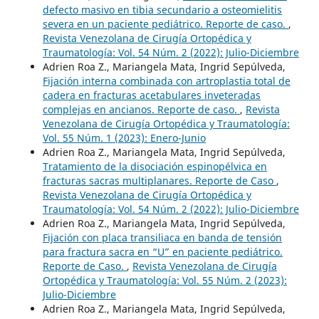
defecto masivo en tibia secundario a osteomielitis
severa en un paciente pediátrico. Reporte de caso.
,
Revista Venezolana de Cirugía Ortopédica y
Traumatología: Vol. 54 Núm. 2 (2022): Julio-Diciembre
Adrien Roa Z., Mariangela Mata, Ingrid Sepúlveda,
Fijación interna combinada con artroplastia total de
cadera en fracturas acetabulares inveteradas
complejas en ancianos. Reporte de caso.
,
Revista
Venezolana de Cirugía Ortopédica y Traumatología:
Vol. 55 Núm. 1 (2023): Enero-Junio
Adrien Roa Z., Mariangela Mata, Ingrid Sepúlveda,
Tratamiento de la disociación espinopélvica en
fracturas sacras multiplanares. Reporte de Caso
,
Revista Venezolana de Cirugía Ortopédica y
Traumatología: Vol. 54 Núm. 2 (2022): Julio-Diciembre
Adrien Roa Z., Mariangela Mata, Ingrid Sepúlveda,
Fijación con placa transiliaca en banda de tensión
para fractura sacra en “U” en paciente pediátrico.
Reporte de Caso.
,
Revista Venezolana de Cirugía
Ortopédica y Traumatología: Vol. 55 Núm. 2 (2023):
Julio-Diciembre
Adrien Roa Z., Mariangela Mata, Ingrid Sepúlveda,