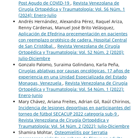
Post Agudo de COVID-19
,
Revista Venezolana de
Cirugía Ortopédica y Traumatología: Vol. 56 Núm. 1
(2024): Enero-Julio
Andrés Hernández, Alexandra Pérez, Raquel Ariza,
Renny Cárdenas, Manuel José Brito Velásquez,
Aplicación de Efedrina precementación en pacientes
con reemplazo protésico de cadera. Hospital Central
de San Cristóbal.
,
Revista Venezolana de Cirugía
Ortopédica y Traumatología: Vol. 52 Núm. 2 (2020):
Julio-Diciembre
Gonzalo Palomo, Suraima Golindano, Karla Peña,
Cirugías ablativas por causas oncológicas. 17 años de
experiencia en una Unidad Especializada del Estado
Monagas, Venezuela
,
Revista Venezolana de Cirugía
Ortopédica y Traumatología: Vol. 54 Núm. 1 (2022):
Enero-Junio
Mary Chávez, Ariana Freites, Adrian Gil, Raúl Chirinos,
Incidencia de lesiones deportivas en participantes del
torneo de fútbol SECACUP 2022 categoría sub-9
,
Revista Venezolana de Cirugía Ortopédica y
Traumatología: Vol. 54 Núm. 2 (2022): Julio-Diciembre
Shamira Mohtar,
Osteomielitis por Serratia