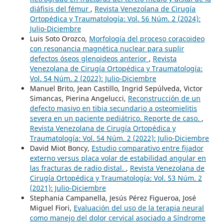
diáfisis del fémur
,
Revista Venezolana de Cirugía
Ortopédica y Traumatología: Vol. 56 Núm. 2 (2024):
Julio-Diciembre
Luis Soto Orozco,
Morfología del proceso coracoideo
con resonancia magnética nuclear para suplir
defectos óseos glenoideos anterior
,
Revista
Venezolana de Cirugía Ortopédica y Traumatología:
Vol. 54 Núm. 2 (2022): Julio-Diciembre
Manuel Brito, Jean Castillo, Ingrid Sepúlveda, Victor
Simancas, Pierina Angelucci,
Reconstrucción de un
defecto masivo en tibia secundario a osteomielitis
severa en un paciente pediátrico. Reporte de caso.
,
Revista Venezolana de Cirugía Ortopédica y
Traumatología: Vol. 54 Núm. 2 (2022): Julio-Diciembre
David Miot Boncy,
Estudio comparativo entre fijador
externo versus placa volar de estabilidad angular en
las fracturas de radio distal.
,
Revista Venezolana de
Cirugía Ortopédica y Traumatología: Vol. 53 Núm. 2
(2021): Julio-Diciembre
Stephania Campanella, Jesús Pérez Figueroa, José
Miguel Fiori,
Evaluación del uso de la terapia neural
como manejo del dolor cervical asociado a Síndrome