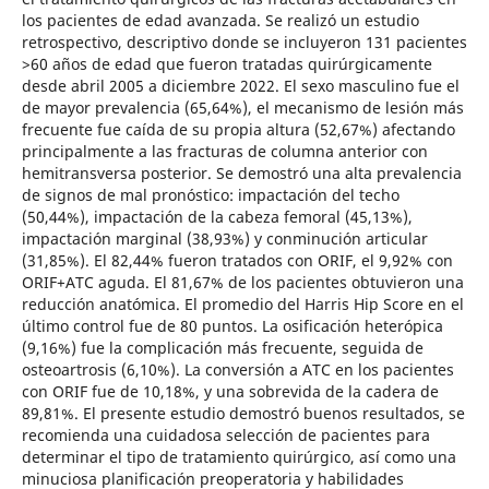
los pacientes de edad avanzada. Se realizó un estudio
retrospectivo, descriptivo donde se incluyeron 131 pacientes
>60 años de edad que fueron tratadas quirúrgicamente
desde abril 2005 a diciembre 2022. El sexo masculino fue el
de mayor prevalencia (65,64%), el mecanismo de lesión más
frecuente fue caída de su propia altura (52,67%) afectando
principalmente a las fracturas de columna anterior con
hemitransversa posterior. Se demostró una alta prevalencia
de signos de mal pronóstico: impactación del techo
(50,44%), impactación de la cabeza femoral (45,13%),
impactación marginal (38,93%) y conminución articular
(31,85%). El 82,44% fueron tratados con ORIF, el 9,92% con
ORIF+ATC aguda. El 81,67% de los pacientes obtuvieron una
reducción anatómica. El promedio del Harris Hip Score en el
último control fue de 80 puntos. La osificación heterópica
(9,16%) fue la complicación más frecuente, seguida de
osteoartrosis (6,10%). La conversión a ATC en los pacientes
con ORIF fue de 10,18%, y una sobrevida de la cadera de
89,81%. El presente estudio demostró buenos resultados, se
recomienda una cuidadosa selección de pacientes para
determinar el tipo de tratamiento quirúrgico, así como una
minuciosa planificación preoperatoria y habilidades