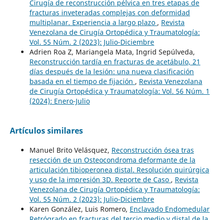
Cirugía de reconstrucción pélvica en tres etapas de
fracturas inveteradas complejas con deformidad
multiplanar. Experiencia a largo plazo
,
Revista
Venezolana de Cirugía Ortopédica y Traumatología:
Vol. 55 Núm. 2 (2023): Julio-Diciembre
Adrien Roa Z, Mariangela Mata, Ingrid Sepúlveda,
Reconstrucción tardía en fracturas de acetábulo, 21
días después de la lesión: una nueva clasificación
basada en el tiempo de fijación
,
Revista Venezolana
de Cirugía Ortopédica y Traumatología: Vol. 56 Núm. 1
(2024): Enero-Julio
Artículos similares
Manuel Brito Velásquez,
Reconstrucción ósea tras
resección de un Osteocondroma deformante de la
articulación tibioperonea distal. Resolución quirúrgica
y uso de la impresión 3D. Reporte de Caso
,
Revista
Venezolana de Cirugía Ortopédica y Traumatología:
Vol. 55 Núm. 2 (2023): Julio-Diciembre
Karen González, Luis Romero,
Enclavado Endomedular
Retrógrado en fracturas del tercio medio y distal de la