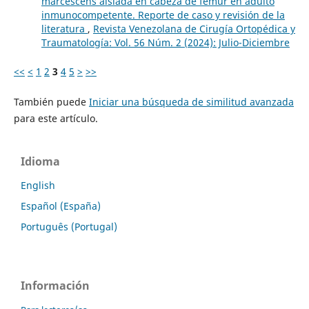
marcescens aislada en cabeza de fémur en adulto
inmunocompetente. Reporte de caso y revisión de la
literatura
,
Revista Venezolana de Cirugía Ortopédica y
Traumatología: Vol. 56 Núm. 2 (2024): Julio-Diciembre
<<
<
1
2
3
4
5
>
>>
También puede
Iniciar una búsqueda de similitud avanzada
para este artículo.
Idioma
English
Español (España)
Português (Portugal)
Información