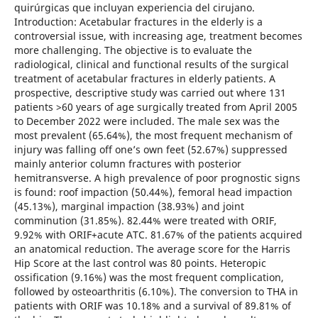
quirúrgicas que incluyan experiencia del cirujano.
Introduction: Acetabular fractures in the elderly is a
controversial issue, with increasing age, treatment becomes
more challenging. The objective is to evaluate the
radiological, clinical and functional results of the surgical
treatment of acetabular fractures in elderly patients. A
prospective, descriptive study was carried out where 131
patients >60 years of age surgically treated from April 2005
to December 2022 were included. The male sex was the
most prevalent (65.64%), the most frequent mechanism of
injury was falling off one’s own feet (52.67%) suppressed
mainly anterior column fractures with posterior
hemitransverse. A high prevalence of poor prognostic signs
is found: roof impaction (50.44%), femoral head impaction
(45.13%), marginal impaction (38.93%) and joint
comminution (31.85%). 82.44% were treated with ORIF,
9.92% with ORIF+acute ATC. 81.67% of the patients acquired
an anatomical reduction. The average score for the Harris
Hip Score at the last control was 80 points. Heteropic
ossification (9.16%) was the most frequent complication,
followed by osteoarthritis (6.10%). The conversion to THA in
patients with ORIF was 10.18% and a survival of 89.81% of