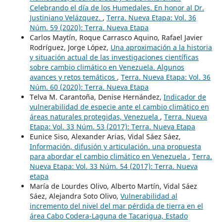
Celebrando el día de los Humedales. En honor al Dr.
Justiniano Velázquez.
,
Terra. Nueva Etapa: Vol. 36
Núm. 59 (2020): Terra. Nueva Etapa
Carlos Maytín, Roque Carrasco Aquino, Rafael Javier
Rodríguez, Jorge López,
Una aproximación a la historia
y situación actual de las investigaciones científicas
sobre cambio climático en Venezuela. Algunos
avances y retos temáticos
,
Terra. Nueva Etapa: Vol. 36
Núm. 60 (2020): Terra. Nueva Etapa
Telva M. Carantoña, Denise Hernández,
Indicador de
vulnerabilidad de especie ante el cambio climático en
áreas naturales protegidas, Venezuela
,
Terra. Nueva
Etapa: Vol. 33 Núm. 53 (2017): Terra. Nueva Etapa
Eunice Siso, Alexander Arias, Vidal Sáez Sáez,
Información, difusión y articulación. una propuesta
para abordar el cambio climático en Venezuela
,
Terra.
Nueva Etapa: Vol. 33 Núm. 54 (2017): Terra. Nueva
etapa
María de Lourdes Olivo, Alberto Martín, Vidal Sáez
Sáez, Alejandra Soto Olivo,
Vulnerabilidad al
incremento del nivel del mar pérdida de tierra en el
área Cabo Codera-Laguna de Tacarigua, Estado