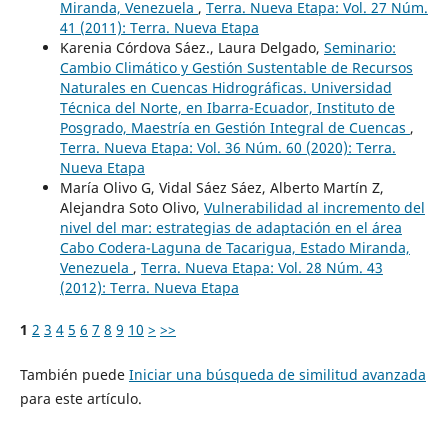
Miranda, Venezuela
,
Terra. Nueva Etapa: Vol. 27 Núm.
41 (2011): Terra. Nueva Etapa
Karenia Córdova Sáez., Laura Delgado,
Seminario:
Cambio Climático y Gestión Sustentable de Recursos
Naturales en Cuencas Hidrográficas. Universidad
Técnica del Norte, en Ibarra-Ecuador, Instituto de
Posgrado, Maestría en Gestión Integral de Cuencas
,
Terra. Nueva Etapa: Vol. 36 Núm. 60 (2020): Terra.
Nueva Etapa
María Olivo G, Vidal Sáez Sáez, Alberto Martín Z,
Alejandra Soto Olivo,
Vulnerabilidad al incremento del
nivel del mar: estrategias de adaptación en el área
Cabo Codera-Laguna de Tacarigua, Estado Miranda,
Venezuela
,
Terra. Nueva Etapa: Vol. 28 Núm. 43
(2012): Terra. Nueva Etapa
1
2
3
4
5
6
7
8
9
10
>
>>
También puede
Iniciar una búsqueda de similitud avanzada
para este artículo.