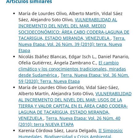
Artículos similares
María de Lourdes Olivo, Alberto Martín, Vidal Sáez
Sáez, Alejandro Soto Olivo,
VULNERABILIDAD AL
INCREMENTO DEL NIVEL DEL MAR. MEDIO
SOCIOECONÓMICO: ÁREA CABO CODERA-LAGUNA DE
TACARIGUA, ESTADO MIRANDA, VENEZUELA
,
Terra.
Nueva Etapa: Vol. 26 Núm. 39 (2010): terra. Nueva
Etapa
Nicolás Ibáñez Blancas, Edgar Isch L., Daniel Panario,
Ofelia Gutiérrez, Ángela Zambrano C.,
El cambio
climático y los conocimientos tradicionales, miradas
desde Sudamérica
,
Terra. Nueva Etapa: Vol. 36 Núm.
59 (2020): Terra. Nueva Etapa
María de Lourdes Olivo Garrido, Vidal Sáez-Sáez,
Alberto Martín, Alejandra Soto Olivo,
VULNERABILIDAD
AL INCREMENTO DEL NIVEL DEL MAR: USOS DE LA
TIERRA Y VALOR CAPITAL EN EL ÁREA CABO CODERA-
LAGUNA DE TACARIGUA, ESTADO MIRANDA,
VENEZUELA
,
Terra. Nueva Etapa: Vol. 26 Núm. 40
(2010): terra NUEVA ETAPA
Karenia Córdova Sáez, Laura Delgado,
II Simposio:
Humedales, Biodiversidad y Crisis Ambiental.