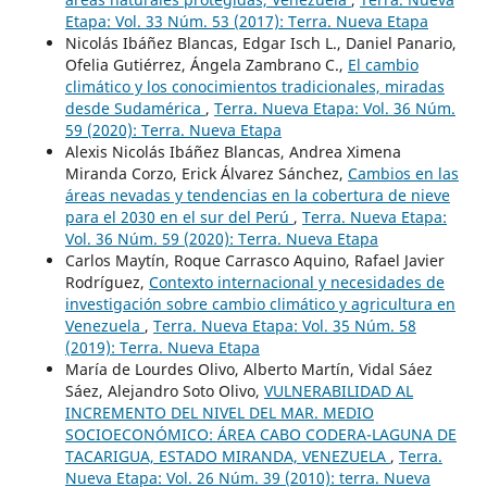
Etapa: Vol. 33 Núm. 53 (2017): Terra. Nueva Etapa
Nicolás Ibáñez Blancas, Edgar Isch L., Daniel Panario,
Ofelia Gutiérrez, Ángela Zambrano C.,
El cambio
climático y los conocimientos tradicionales, miradas
desde Sudamérica
,
Terra. Nueva Etapa: Vol. 36 Núm.
59 (2020): Terra. Nueva Etapa
Alexis Nicolás Ibáñez Blancas, Andrea Ximena
Miranda Corzo, Erick Álvarez Sánchez,
Cambios en las
áreas nevadas y tendencias en la cobertura de nieve
para el 2030 en el sur del Perú
,
Terra. Nueva Etapa:
Vol. 36 Núm. 59 (2020): Terra. Nueva Etapa
Carlos Maytín, Roque Carrasco Aquino, Rafael Javier
Rodríguez,
Contexto internacional y necesidades de
investigación sobre cambio climático y agricultura en
Venezuela
,
Terra. Nueva Etapa: Vol. 35 Núm. 58
(2019): Terra. Nueva Etapa
María de Lourdes Olivo, Alberto Martín, Vidal Sáez
Sáez, Alejandro Soto Olivo,
VULNERABILIDAD AL
INCREMENTO DEL NIVEL DEL MAR. MEDIO
SOCIOECONÓMICO: ÁREA CABO CODERA-LAGUNA DE
TACARIGUA, ESTADO MIRANDA, VENEZUELA
,
Terra.
Nueva Etapa: Vol. 26 Núm. 39 (2010): terra. Nueva