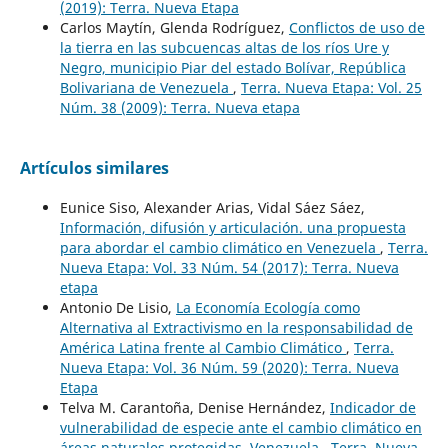
(2019): Terra. Nueva Etapa
Carlos Maytín, Glenda Rodríguez,
Conflictos de uso de
la tierra en las subcuencas altas de los ríos Ure y
Negro, municipio Piar del estado Bolívar, República
Bolivariana de Venezuela
,
Terra. Nueva Etapa: Vol. 25
Núm. 38 (2009): Terra. Nueva etapa
Artículos similares
Eunice Siso, Alexander Arias, Vidal Sáez Sáez,
Información, difusión y articulación. una propuesta
para abordar el cambio climático en Venezuela
,
Terra.
Nueva Etapa: Vol. 33 Núm. 54 (2017): Terra. Nueva
etapa
Antonio De Lisio,
La Economía Ecología como
Alternativa al Extractivismo en la responsabilidad de
América Latina frente al Cambio Climático
,
Terra.
Nueva Etapa: Vol. 36 Núm. 59 (2020): Terra. Nueva
Etapa
Telva M. Carantoña, Denise Hernández,
Indicador de
vulnerabilidad de especie ante el cambio climático en
áreas naturales protegidas, Venezuela
,
Terra. Nueva