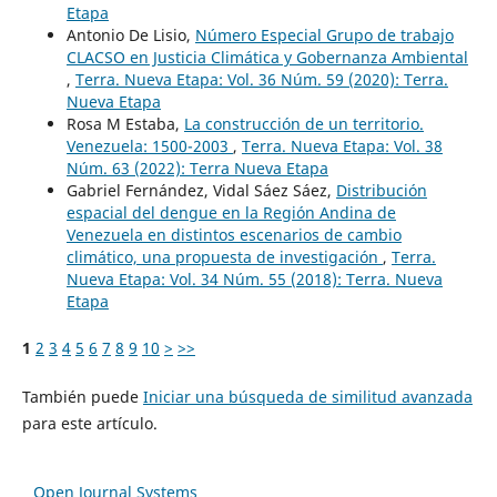
Etapa
Antonio De Lisio,
Número Especial Grupo de trabajo
CLACSO en Justicia Climática y Gobernanza Ambiental
,
Terra. Nueva Etapa: Vol. 36 Núm. 59 (2020): Terra.
Nueva Etapa
Rosa M Estaba,
La construcción de un territorio.
Venezuela: 1500-2003
,
Terra. Nueva Etapa: Vol. 38
Núm. 63 (2022): Terra Nueva Etapa
Gabriel Fernández, Vidal Sáez Sáez,
Distribución
espacial del dengue en la Región Andina de
Venezuela en distintos escenarios de cambio
climático, una propuesta de investigación
,
Terra.
Nueva Etapa: Vol. 34 Núm. 55 (2018): Terra. Nueva
Etapa
1
2
3
4
5
6
7
8
9
10
>
>>
También puede
Iniciar una búsqueda de similitud avanzada
para este artículo.
Open Journal Systems