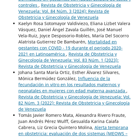
controles
,
Revista de Obstetricia y Ginecología de
Venezuela: Vol. 84 Núm. 3 (2024): Revista de
Obstetricia y Ginecología de Venezuela
Kaelyn Rosa Sotomayor Valdiviezo, Eliana Lizbet Valera
Vásquez, Daniel Ángel Zavala Guillén, José Manuel
Vela-Ruiz, Joyce Desposorio-Robles, María Del Socorro
Alatrista Gutierrez De Bambarén,
Mortalidad en
gestantes con COVID - 19 durante el periodo 2020-
2021 en Latinoamérica
,
Revista de Obstetricia y
Ginecología de Venezuela: Vol. 83 Núm. 1 (2023):
Revista de Obstetricia y Ginecología de Venezuela
Johana Santa María Ortiz, Esther Álvarez Silvares,
Mónica Bermúdez González,
Influencia de la
fecundación in vitro en los resultados maternos y
neonatales en mujeres con edad materna avanzada
,
Revista de Obstetricia y Ginecología de Venezuela: Vol.
82 Núm. 3 (2022): Revista de Obstetricia y Ginecología
de Venezuela
Tomás Javier Romero Mata, Alexandra Rivero Fraute,
Juan Andrés Pérez Wulff, Gesualda Karina Caiafa
Cabrera, Liz Grecia Quintero Molina,
Alerta temprana
en obstetricia: evaluación de dos sistemas (MEOWS –