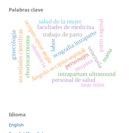
Palabras clave
salud de la mujer
occiput-spine angle
parto vaginal
facultades de medicina
ecografía intraparto
sociedades científicas
ginecología
trabajo de parto
choriocarcinoma
labor
obstetricia
venezuela
Ángulo occipito-espinal
mama
personajes
mujeres
intrapartum ultrasound
personal de salud
near miss
Idioma
English