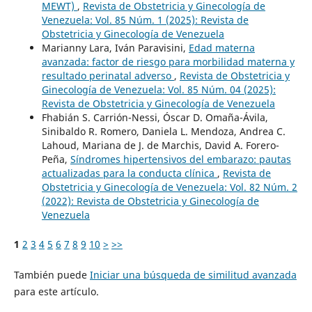
MEWT)
,
Revista de Obstetricia y Ginecología de
Venezuela: Vol. 85 Núm. 1 (2025): Revista de
Obstetricia y Ginecología de Venezuela
Marianny Lara, Iván Paravisini,
Edad materna
avanzada: factor de riesgo para morbilidad materna y
resultado perinatal adverso
,
Revista de Obstetricia y
Ginecología de Venezuela: Vol. 85 Núm. 04 (2025):
Revista de Obstetricia y Ginecología de Venezuela
Fhabián S. Carrión-Nessi, Óscar D. Omaña-Ávila,
Sinibaldo R. Romero, Daniela L. Mendoza, Andrea C.
Lahoud, Mariana de J. de Marchis, David A. Forero-
Peña,
Síndromes hipertensivos del embarazo: pautas
actualizadas para la conducta clínica
,
Revista de
Obstetricia y Ginecología de Venezuela: Vol. 82 Núm. 2
(2022): Revista de Obstetricia y Ginecología de
Venezuela
1
2
3
4
5
6
7
8
9
10
>
>>
También puede
Iniciar una búsqueda de similitud avanzada
para este artículo.