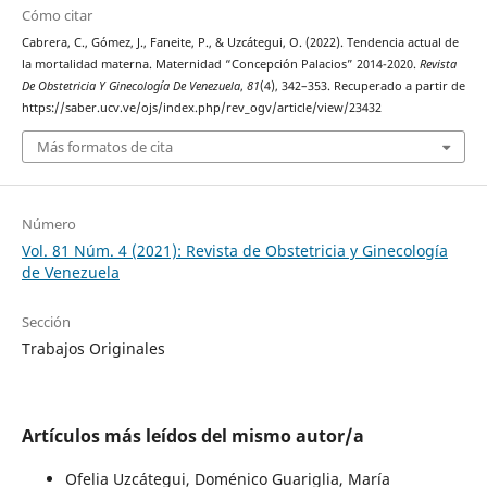
Cómo citar
Cabrera, C., Gómez, J., Faneite, P., & Uzcátegui, O. (2022). Tendencia actual de
la mortalidad materna. Maternidad “Concepción Palacios” 2014-2020.
Revista
De Obstetricia Y Ginecología De Venezuela
,
81
(4), 342–353. Recuperado a partir de
https://saber.ucv.ve/ojs/index.php/rev_ogv/article/view/23432
Más formatos de cita
Número
Vol. 81 Núm. 4 (2021): Revista de Obstetricia y Ginecología
de Venezuela
Sección
Trabajos Originales
Artículos más leídos del mismo autor/a
Ofelia Uzcátegui, Doménico Guariglia, María