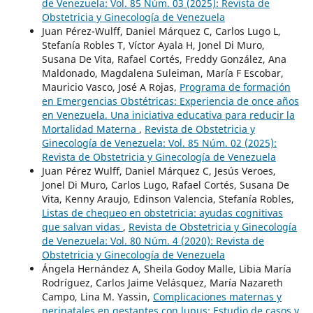
de Venezuela: Vol. 85 Núm. 03 (2025): Revista de
Obstetricia y Ginecología de Venezuela
Juan Pérez-Wulff, Daniel Márquez C, Carlos Lugo L,
Stefanía Robles T, Víctor Ayala H, Jonel Di Muro,
Susana De Vita, Rafael Cortés, Freddy González, Ana
Maldonado, Magdalena Suleiman, María F Escobar,
Mauricio Vasco, José A Rojas,
Programa de formación
en Emergencias Obstétricas: Experiencia de once años
en Venezuela. Una iniciativa educativa para reducir la
Mortalidad Materna
,
Revista de Obstetricia y
Ginecología de Venezuela: Vol. 85 Núm. 02 (2025):
Revista de Obstetricia y Ginecología de Venezuela
Juan Pérez Wulff, Daniel Márquez C, Jesús Veroes,
Jonel Di Muro, Carlos Lugo, Rafael Cortés, Susana De
Vita, Kenny Araujo, Edinson Valencia, Stefanía Robles,
Listas de chequeo en obstetricia: ayudas cognitivas
que salvan vidas
,
Revista de Obstetricia y Ginecología
de Venezuela: Vol. 80 Núm. 4 (2020): Revista de
Obstetricia y Ginecología de Venezuela
Ángela Hernández A, Sheila Godoy Malle, Libia María
Rodríguez, Carlos Jaime Velásquez, María Nazareth
Campo, Lina M. Yassin,
Complicaciones maternas y
perinatales en gestantes con lupus: Estudio de casos y