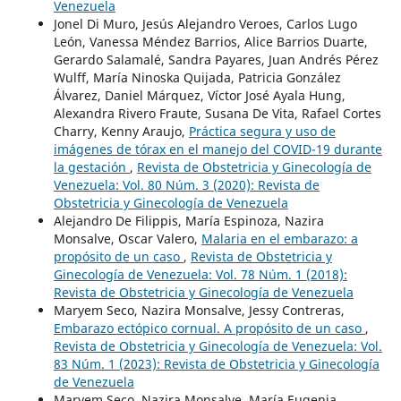
Venezuela
Jonel Di Muro, Jesús Alejandro Veroes, Carlos Lugo
León, Vanessa Méndez Barrios, Alice Barrios Duarte,
Gerardo Salamalé, Sandra Payares, Juan Andrés Pérez
Wulff, María Ninoska Quijada, Patricia González
Álvarez, Daniel Márquez, Víctor José Ayala Hung,
Alexandra Rivero Fraute, Susana De Vita, Rafael Cortes
Charry, Kenny Araujo,
Práctica segura y uso de
imágenes de tórax en el manejo del COVID-19 durante
la gestación
,
Revista de Obstetricia y Ginecología de
Venezuela: Vol. 80 Núm. 3 (2020): Revista de
Obstetricia y Ginecología de Venezuela
Alejandro De Filippis, María Espinoza, Nazira
Monsalve, Oscar Valero,
Malaria en el embarazo: a
propósito de un caso
,
Revista de Obstetricia y
Ginecología de Venezuela: Vol. 78 Núm. 1 (2018):
Revista de Obstetricia y Ginecología de Venezuela
Maryem Seco, Nazira Monsalve, Jessy Contreras,
Embarazo ectópico cornual. A propósito de un caso
,
Revista de Obstetricia y Ginecología de Venezuela: Vol.
83 Núm. 1 (2023): Revista de Obstetricia y Ginecología
de Venezuela
Maryem Seco, Nazira Monsalve, María Eugenia