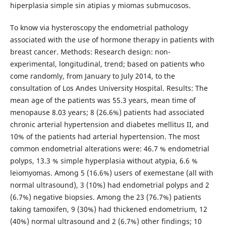
hiperplasia simple sin atipias y miomas submucosos.
To know via hysteroscopy the endometrial pathology
associated with the use of hormone therapy in patients with
breast cancer. Methods: Research design: non-
experimental, longitudinal, trend; based on patients who
come randomly, from January to July 2014, to the
consultation of Los Andes University Hospital. Results: The
mean age of the patients was 55.3 years, mean time of
menopause 8.03 years; 8 (26.6%) patients had associated
chronic arterial hypertension and diabetes mellitus II, and
10% of the patients had arterial hypertension. The most
common endometrial alterations were: 46.7 % endometrial
polyps, 13.3 % simple hyperplasia without atypia, 6.6 %
leiomyomas. Among 5 (16.6%) users of exemestane (all with
normal ultrasound), 3 (10%) had endometrial polyps and 2
(6.7%) negative biopsies. Among the 23 (76.7%) patients
taking tamoxifen, 9 (30%) had thickened endometrium, 12
(40%) normal ultrasound and 2 (6.7%) other findings; 10