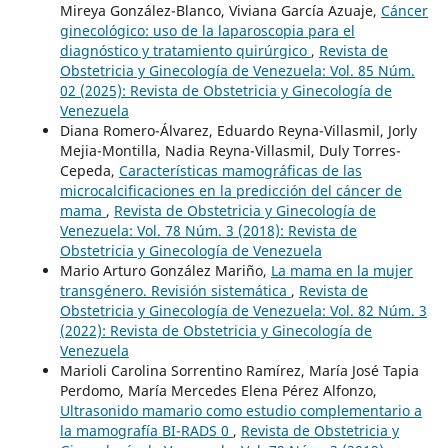
Mireya González-Blanco, Viviana García Azuaje,
Cáncer
ginecológico: uso de la laparoscopia para el
diagnóstico y tratamiento quirúrgico
,
Revista de
Obstetricia y Ginecología de Venezuela: Vol. 85 Núm.
02 (2025): Revista de Obstetricia y Ginecología de
Venezuela
Diana Romero-Álvarez, Eduardo Reyna-Villasmil, Jorly
Mejia-Montilla, Nadia Reyna-Villasmil, Duly Torres-
Cepeda,
Características mamográficas de las
microcalcificaciones en la predicción del cáncer de
mama
,
Revista de Obstetricia y Ginecología de
Venezuela: Vol. 78 Núm. 3 (2018): Revista de
Obstetricia y Ginecología de Venezuela
Mario Arturo González Mariño,
La mama en la mujer
transgénero. Revisión sistemática
,
Revista de
Obstetricia y Ginecología de Venezuela: Vol. 82 Núm. 3
(2022): Revista de Obstetricia y Ginecología de
Venezuela
Marioli Carolina Sorrentino Ramírez, María José Tapia
Perdomo, María Mercedes Elena Pérez Alfonzo,
Ultrasonido mamario como estudio complementario a
la mamografía BI-RADS 0
,
Revista de Obstetricia y