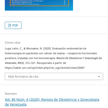
PDF
Cómo citar
Lugo León, C., & Monsalve, N. (2020). Evaluación endometrial vía
histeroscopia en pacientes con cáncer de mama – receptores hormonales
positivos, tratadas con hormonoterapia.
Revista De Obstetricia Y Ginecología De
Venezuela
,
80
(4), 312–321. Recuperado a partir de
https://saber.ucv.ve/ojs/index.php/rev_ogv/article/view/20467
Más formatos de cita
Número
Vol. 80 Núm. 4 (2020): Revista de Obstetricia y Ginecología
de Venezuela