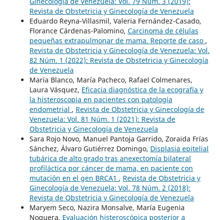
Ginecología de Venezuela: Vol. 79 Núm. 3 (2019):
Revista de Obstetricia y Ginecología de Venezuela
Eduardo Reyna-Villasmil, Valeria Fernández-Casado,
Florance Cárdenas-Palomino,
Carcinoma de células
pequeñas extrapulmonar de mama. Reporte de caso
,
Revista de Obstetricia y Ginecología de Venezuela: Vol.
82 Núm. 1 (2022): Revista de Obstetricia y Ginecología
de Venezuela
María Blanco, María Pacheco, Rafael Colmenares,
Laura Vásquez,
Eficacia diagnóstica de la ecografía y
la histeroscopia en pacientes con patología
endometrial
,
Revista de Obstetricia y Ginecología de
Venezuela: Vol. 81 Núm. 1 (2021): Revista de
Obstetricia y Ginecología de Venezuela
Sara Rojo Novo, Manuel Pantoja Garrido, Zoraida Frías
Sánchez, Álvaro Gutiérrez Domingo,
Displasia epitelial
tubárica de alto grado tras anexectomía bilateral
profiláctica por cáncer de mama, en paciente con
mutación en el gen BRCA1
,
Revista de Obstetricia y
Ginecología de Venezuela: Vol. 78 Núm. 2 (2018):
Revista de Obstetricia y Ginecología de Venezuela
Maryem Seco, Nazira Monsalve, María Eugenia
Noguera,
Evaluación histeroscópica posterior a