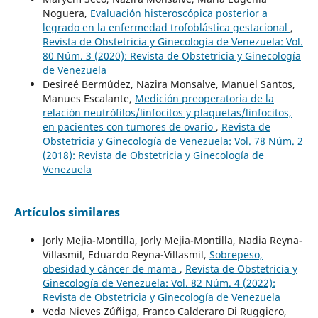
Noguera,
Evaluación histeroscópica posterior a
legrado en la enfermedad trofoblástica gestacional
,
Revista de Obstetricia y Ginecología de Venezuela: Vol.
80 Núm. 3 (2020): Revista de Obstetricia y Ginecología
de Venezuela
Desireé Bermúdez, Nazira Monsalve, Manuel Santos,
Manues Escalante,
Medición preoperatoria de la
relación neutrófilos/linfocitos y plaquetas/linfocitos,
en pacientes con tumores de ovario
,
Revista de
Obstetricia y Ginecología de Venezuela: Vol. 78 Núm. 2
(2018): Revista de Obstetricia y Ginecología de
Venezuela
Artículos similares
Jorly Mejia-Montilla, Jorly Mejia-Montilla, Nadia Reyna-
Villasmil, Eduardo Reyna-Villasmil,
Sobrepeso,
obesidad y cáncer de mama
,
Revista de Obstetricia y
Ginecología de Venezuela: Vol. 82 Núm. 4 (2022):
Revista de Obstetricia y Ginecología de Venezuela
Veda Nieves Zúñiga, Franco Calderaro Di Ruggiero,