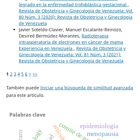
legrado en la enfermedad trofoblástica gestacional
,
Revista de Obstetricia y Ginecología de Venezuela: Vol.
80 Núm. 3 (2020): Revista de Obstetricia y Ginecología
de Venezuela
Javier Soteldo-Clavier, Manuel Escalante-Reinozo,
Desireé Bermúdez-Morantes,
Radioterapia
intraoperatoria de electrones en cáncer de mama
Experiencia en Venezuela
,
Revista de Obstetricia y
Ginecología de Venezuela: Vol. 81 Núm. 3 (2021):
Revista de Obstetricia y Ginecología de Venezuela
1
2
3
4
5
6
>
>>
También puede
Iniciar una búsqueda de similitud avanzada
para este artículo.
Palabras clave
comité de profesionales
epidemiología
menopausia