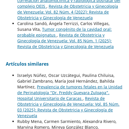
correlación anatomoclínica y radiológica posnatal del
complejo OEIS
,
Revista de Obstetricia y Ginecología
de Venezuela: Vol. 82 Núm. 4 (2022): Revista de
Obstetricia y Ginecología de Venezuela
Carolina Sandó, Ángela Terrizzi, Carlos Villegas,
Susana Vita,
Tumor congénito de la cavidad oral:
probable epignatus
,
Revista de Obstetricia y
Ginecología de Venezuela: Vol. 85 Núm. 1 (2025):
Revista de Obstetricia y Ginecología de Venezuela
Artículos similares
Israelys Núñez, Oscar Uzcátegui, Paulina Chiluisa,
Gabriel Zambrano, María José Hernández, Bahilda
Martínez,
Prevalencia de tumores fetales en la Unidad
de Perinatología “Dr. Freddy Guevara Zuloaga”.
Hospital Universitario de Caracas
,
Revista de
Obstetricia y Ginecología de Venezuela: Vol. 85 Núm.
03 (2025): Revista de Obstetricia y Ginecología de
Venezuela
Rubby Mena, Carmen Sarmiento, Alexandra Rivero,
Marvina Romero, Mireya González Blanco,