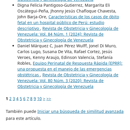
Digna Felicia Pantigoso-Gutierrez, Margarita Eli
Oscátegui-Peña, Jhonny Jesús Chafloque Chavesta,
John Barja-Ore,
Características de los casos de óbito
fetal en un hospital público de Perú: estudio
descriptivo
,
Revista de Obstetricia y Ginecología de
Venezuela: Vol. 84 Núm. 1 (2024): Revista de
Obstetricia y Ginecología de Venezuela
Daniel Márquez C, Juan Pérez Wulff, Jonel Di Muro,
Carlos Lugo, Susana De Vita, Rafael Cortez, Jesús
Veroes, Kenny Araujo, Edinson Valencia, Stefanía
Robles,
Equipo Perinatal de Respuesta Rápida (EPRR):
una propuesta en el manejo de las emergencias
obstétricas
,
Revista de Obstetricia y Ginecología de
Venezuela: Vol. 80 Núm. 3 (2020): Revista de
Obstetricia y Ginecología de Venezuela
1
2
3
4
5
6
7
8
9
10
>
>>
También puede
Iniciar una búsqueda de similitud avanzada
para este artículo.