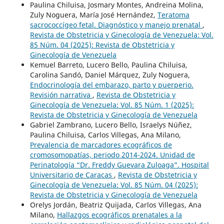
Paulina Chiluisa, Josmary Montes, Andreina Molina,
Zuly Noguera, María José Hernández,
Teratoma
sacrococcígeo fetal. Diagnóstico y manejo prenatal
,
Revista de Obstetricia y Ginecología de Venezuela: Vol.
85 Núm. 04 (2025): Revista de Obstetricia y
Ginecología de Venezuela
Kemuel Barreto, Lucero Bello, Paulina Chiluisa,
Carolina Sandó, Daniel Márquez, Zuly Noguera,
Endocrinología del embarazo, parto y puerperio.
Revisión narrativa
,
Revista de Obstetricia y
Ginecología de Venezuela: Vol. 85 Núm. 1 (2025):
Revista de Obstetricia y Ginecología de Venezuela
Gabriel Zambrano, Lucero Bello, Israelys Núñez,
Paulina Chiluisa, Carlos Villegas, Ana Milano,
Prevalencia de marcadores ecográficos de
cromosomopatías, periodo 2014-2024. Unidad de
Perinatología “Dr. Freddy Guevara Zuloaga”. Hospital
Universitario de Caracas
,
Revista de Obstetricia y
Ginecología de Venezuela: Vol. 85 Núm. 04 (2025):
Revista de Obstetricia y Ginecología de Venezuela
Orelys Jordán, Beatriz Quijada, Carlos Villegas, Ana
Milano,
Hallazgos ecográficos prenatales a la