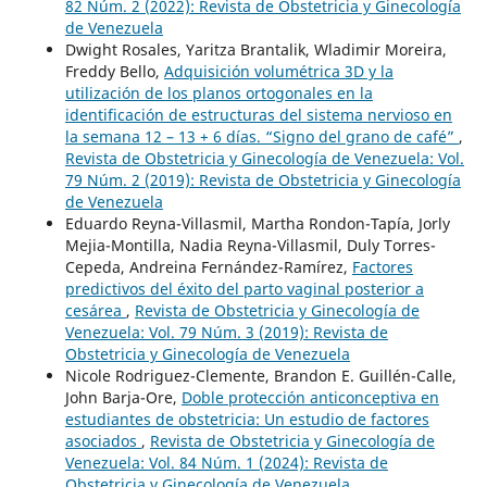
82 Núm. 2 (2022): Revista de Obstetricia y Ginecología
de Venezuela
Dwight Rosales, Yaritza Brantalik, Wladimir Moreira,
Freddy Bello,
Adquisición volumétrica 3D y la
utilización de los planos ortogonales en la
identificación de estructuras del sistema nervioso en
la semana 12 – 13 + 6 días. “Signo del grano de café”
,
Revista de Obstetricia y Ginecología de Venezuela: Vol.
79 Núm. 2 (2019): Revista de Obstetricia y Ginecología
de Venezuela
Eduardo Reyna-Villasmil, Martha Rondon-Tapía, Jorly
Mejia-Montilla, Nadia Reyna-Villasmil, Duly Torres-
Cepeda, Andreina Fernández-Ramírez,
Factores
predictivos del éxito del parto vaginal posterior a
cesárea
,
Revista de Obstetricia y Ginecología de
Venezuela: Vol. 79 Núm. 3 (2019): Revista de
Obstetricia y Ginecología de Venezuela
Nicole Rodriguez-Clemente, Brandon E. Guillén-Calle,
John Barja-Ore,
Doble protección anticonceptiva en
estudiantes de obstetricia: Un estudio de factores
asociados
,
Revista de Obstetricia y Ginecología de
Venezuela: Vol. 84 Núm. 1 (2024): Revista de
Obstetricia y Ginecología de Venezuela