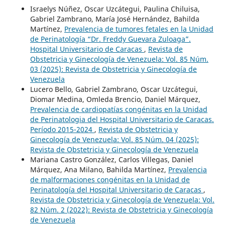
Israelys Núñez, Oscar Uzcátegui, Paulina Chiluisa,
Gabriel Zambrano, María José Hernández, Bahilda
Martínez,
Prevalencia de tumores fetales en la Unidad
de Perinatología “Dr. Freddy Guevara Zuloaga”.
Hospital Universitario de Caracas
,
Revista de
Obstetricia y Ginecología de Venezuela: Vol. 85 Núm.
03 (2025): Revista de Obstetricia y Ginecología de
Venezuela
Lucero Bello, Gabriel Zambrano, Oscar Uzcátegui,
Diomar Medina, Omleda Brencio, Daniel Márquez,
Prevalencia de cardiopatías congénitas en la Unidad
de Perinatologia del Hospital Universitario de Caracas.
Período 2015-2024
,
Revista de Obstetricia y
Ginecología de Venezuela: Vol. 85 Núm. 04 (2025):
Revista de Obstetricia y Ginecología de Venezuela
Mariana Castro González, Carlos Villegas, Daniel
Márquez, Ana Milano, Bahilda Martínez,
Prevalencia
de malformaciones congénitas en la Unidad de
Perinatología del Hospital Universitario de Caracas
,
Revista de Obstetricia y Ginecología de Venezuela: Vol.
82 Núm. 2 (2022): Revista de Obstetricia y Ginecología
de Venezuela