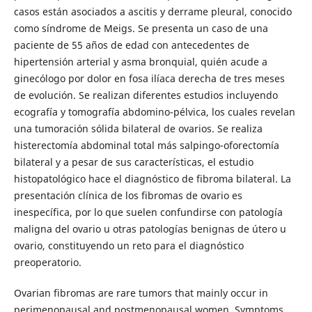
casos están asociados a ascitis y derrame pleural, conocido
como síndrome de Meigs. Se presenta un caso de una
paciente de 55 años de edad con antecedentes de
hipertensión arterial y asma bronquial, quién acude a
ginecólogo por dolor en fosa ilíaca derecha de tres meses
de evolución. Se realizan diferentes estudios incluyendo
ecografía y tomografía abdomino-pélvica, los cuales revelan
una tumoración sólida bilateral de ovarios. Se realiza
histerectomía abdominal total más salpingo-oforectomía
bilateral y a pesar de sus características, el estudio
histopatológico hace el diagnóstico de fibroma bilateral. La
presentación clínica de los fibromas de ovario es
inespecífica, por lo que suelen confundirse con patología
maligna del ovario u otras patologías benignas de útero u
ovario, constituyendo un reto para el diagnóstico
preoperatorio.
Ovarian fibromas are rare tumors that mainly occur in
perimenopausal and postmenopausal women. Symptoms