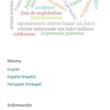
hemorragia posparto
atonía uterina
ecografía
arteria uterina
incidence
lisis de euglobulina
polymerization
taponamiento uterino balón sos bakri
uterine tamponade sos bakri balloon
colpotomía posterior
culdotomy
Idioma
English
Español (España)
Português (Portugal)
Información