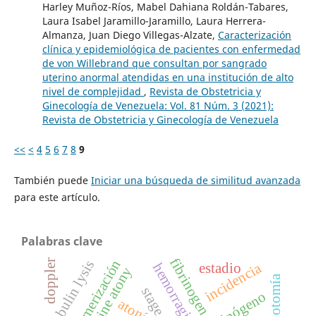
Harley Muñoz-Ríos, Mabel Dahiana Roldán-Tabares,
Laura Isabel Jaramillo-Jaramillo, Laura Herrera-
Almanza, Juan Diego Villegas-Alzate,
Caracterización
clínica y epidemiológica de pacientes con enfermedad
de von Willebrand que consultan por sangrado
uterino anormal atendidas en una institución de alto
nivel de complejidad
,
Revista de Obstetricia y
Ginecología de Venezuela: Vol. 81 Núm. 3 (2021):
Revista de Obstetricia y Ginecología de Venezuela
<<
<
4
5
6
7
8
9
También puede
Iniciar una búsqueda de similitud avanzada
para este artículo.
Palabras clave
fibrinogen
polimerización
euglobulin lysis
doppler
incidencia
estadio
uterine atony
culdotomía
stage
fibrinógeno