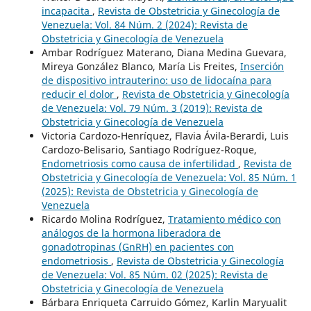
incapacita
,
Revista de Obstetricia y Ginecología de
Venezuela: Vol. 84 Núm. 2 (2024): Revista de
Obstetricia y Ginecología de Venezuela
Ambar Rodríguez Materano, Diana Medina Guevara,
Mireya González Blanco, María Lis Freites,
Inserción
de dispositivo intrauterino: uso de lidocaína para
reducir el dolor
,
Revista de Obstetricia y Ginecología
de Venezuela: Vol. 79 Núm. 3 (2019): Revista de
Obstetricia y Ginecología de Venezuela
Victoria Cardozo-Henríquez, Flavia Ávila-Berardi, Luis
Cardozo-Belisario, Santiago Rodríguez-Roque,
Endometriosis como causa de infertilidad
,
Revista de
Obstetricia y Ginecología de Venezuela: Vol. 85 Núm. 1
(2025): Revista de Obstetricia y Ginecología de
Venezuela
Ricardo Molina Rodríguez,
Tratamiento médico con
análogos de la hormona liberadora de
gonadotropinas (GnRH) en pacientes con
endometriosis
,
Revista de Obstetricia y Ginecología
de Venezuela: Vol. 85 Núm. 02 (2025): Revista de
Obstetricia y Ginecología de Venezuela
Bárbara Enriqueta Carruido Gómez, Karlin Maryualit