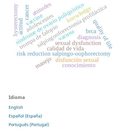
attitudes
síndrome de ovario poliquístico
salpingooforectomía profiláctica
hysterectomy
cancer
knowledge
adolescentes
vaccine
quality of life
actitud
trompa de falopio
vacuna
brca
diagnosis
sexual dysfunction
calidad de vida
risk reduction salpingo-oophorectomy
manejo
disfunción sexual
conocimiento
Idioma
English
Español (España)
Português (Portugal)