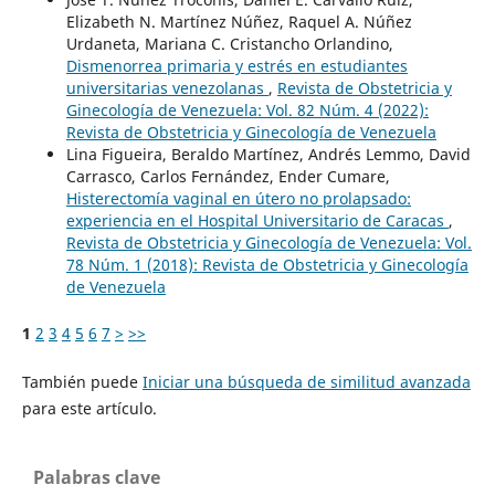
Elizabeth N. Martínez Núñez, Raquel A. Núñez
Urdaneta, Mariana C. Cristancho Orlandino,
Dismenorrea primaria y estrés en estudiantes
universitarias venezolanas
,
Revista de Obstetricia y
Ginecología de Venezuela: Vol. 82 Núm. 4 (2022):
Revista de Obstetricia y Ginecología de Venezuela
Lina Figueira, Beraldo Martínez, Andrés Lemmo, David
Carrasco, Carlos Fernández, Ender Cumare,
Histerectomía vaginal en útero no prolapsado:
experiencia en el Hospital Universitario de Caracas
,
Revista de Obstetricia y Ginecología de Venezuela: Vol.
78 Núm. 1 (2018): Revista de Obstetricia y Ginecología
de Venezuela
1
2
3
4
5
6
7
>
>>
También puede
Iniciar una búsqueda de similitud avanzada
para este artículo.
Palabras clave