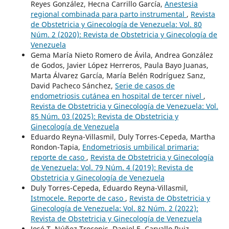
Reyes González, Hecna Carrillo García,
Anestesia
regional combinada para parto instrumental
,
Revista
de Obstetricia y Ginecología de Venezuela: Vol. 80
Núm. 2 (2020): Revista de Obstetricia y Ginecología de
Venezuela
Gema María Nieto Romero de Ávila, Andrea González
de Godos, Javier López Herreros, Paula Bayo Juanas,
Marta Álvarez García, María Belén Rodríguez Sanz,
David Pacheco Sánchez,
Serie de casos de
endometriosis cutánea en hospital de tercer nivel
,
Revista de Obstetricia y Ginecología de Venezuela: Vol.
85 Núm. 03 (2025): Revista de Obstetricia y
Ginecología de Venezuela
Eduardo Reyna-Villasmil, Duly Torres-Cepeda, Martha
Rondon-Tapia,
Endometriosis umbilical primaria:
reporte de caso
,
Revista de Obstetricia y Ginecología
de Venezuela: Vol. 79 Núm. 4 (2019): Revista de
Obstetricia y Ginecología de Venezuela
Duly Torres-Cepeda, Eduardo Reyna-Villasmil,
Istmocele. Reporte de caso
,
Revista de Obstetricia y
Ginecología de Venezuela: Vol. 82 Núm. 2 (2022):
Revista de Obstetricia y Ginecología de Venezuela
José T. Núñez Troconis, Daniel E. Carvallo Ruiz,