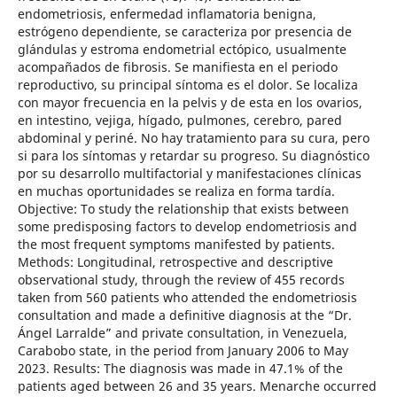
endometriosis, enfermedad inflamatoria benigna,
estrógeno dependiente, se caracteriza por presencia de
glándulas y estroma endometrial ectópico, usualmente
acompañados de fibrosis. Se manifiesta en el periodo
reproductivo, su principal síntoma es el dolor. Se localiza
con mayor frecuencia en la pelvis y de esta en los ovarios,
en intestino, vejiga, hígado, pulmones, cerebro, pared
abdominal y periné. No hay tratamiento para su cura, pero
si para los síntomas y retardar su progreso. Su diagnóstico
por su desarrollo multifactorial y manifestaciones clínicas
en muchas oportunidades se realiza en forma tardía.
Objective: To study the relationship that exists between
some predisposing factors to develop endometriosis and
the most frequent symptoms manifested by patients.
Methods: Longitudinal, retrospective and descriptive
observational study, through the review of 455 records
taken from 560 patients who attended the endometriosis
consultation and made a definitive diagnosis at the “Dr.
Ángel Larralde” and private consultation, in Venezuela,
Carabobo state, in the period from January 2006 to May
2023. Results: The diagnosis was made in 47.1% of the
patients aged between 26 and 35 years. Menarche occurred