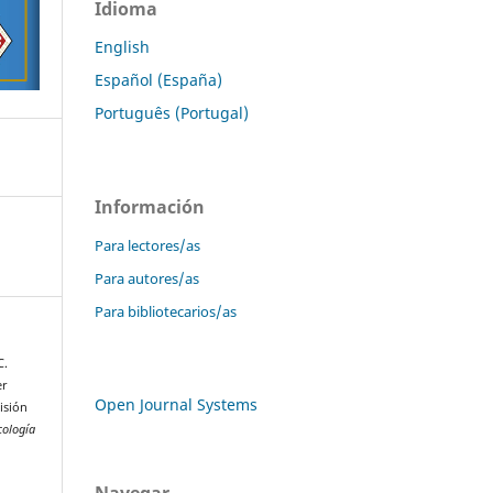
Idioma
English
Español (España)
Português (Portugal)
Información
Para lectores/as
Para autores/as
Para bibliotecarios/as
C.
er
Open Journal Systems
isión
cología
Navegar