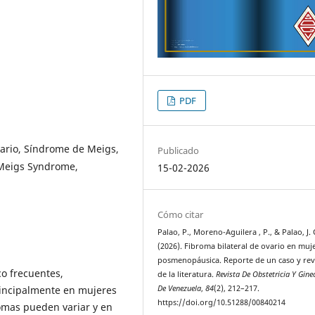
PDF
ario, Síndrome de Meigs,
Publicado
Meigs Syndrome,
15-02-2026
Cómo citar
Palao, P., Moreno-Aguilera , P., & Palao, J. 
(2026). Fibroma bilateral de ovario en muj
posmenopáusica. Reporte de un caso y rev
o frecuentes,
de la literatura.
Revista De Obstetricia Y Gine
De Venezuela
,
84
(2), 212–217.
rincipalmente en mujeres
https://doi.org/10.51288/00840214
omas pueden variar y en