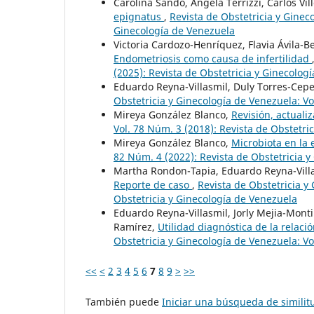
Carolina Sandó, Ángela Terrizzi, Carlos Vil
epignatus
,
Revista de Obstetricia y Ginec
Ginecología de Venezuela
Victoria Cardozo-Henríquez, Flavia Ávila-B
Endometriosis como causa de infertilidad
(2025): Revista de Obstetricia y Ginecolog
Eduardo Reyna-Villasmil, Duly Torres-Ce
Obstetricia y Ginecología de Venezuela: Vo
Mireya González Blanco,
Revisión, actuali
Vol. 78 Núm. 3 (2018): Revista de Obstetri
Mireya González Blanco,
Microbiota en l
82 Núm. 4 (2022): Revista de Obstetricia 
Martha Rondon-Tapia, Eduardo Reyna-Vill
Reporte de caso
,
Revista de Obstetricia y
Obstetricia y Ginecología de Venezuela
Eduardo Reyna-Villasmil, Jorly Mejia-Mont
Ramírez,
Utilidad diagnóstica de la relac
Obstetricia y Ginecología de Venezuela: Vo
<<
<
2
3
4
5
6
7
8
9
>
>>
También puede
Iniciar una búsqueda de simili