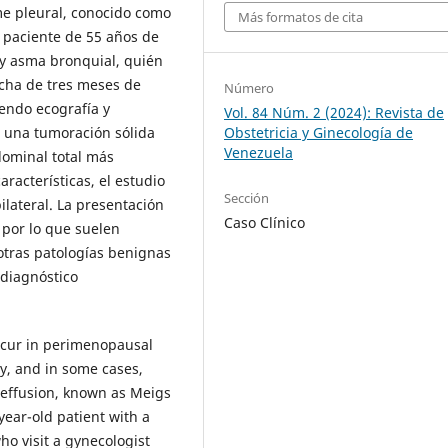
me pleural, conocido como
Más formatos de cita
 paciente de 55 años de
 y asma bronquial, quién
echa de tres meses de
Número
yendo ecografía y
Vol. 84 Núm. 2 (2024): Revista de
Obstetricia y Ginecología de
n una tumoración sólida
Venezuela
bdominal total más
aracterísticas, el estudio
Sección
ilateral. La presentación
Caso Clínico
, por lo que suelen
otras patologías benignas
 diagnóstico
ccur in perimenopausal
, and in some cases,
 effusion, known as Meigs
year-old patient with a
ho visit a gynecologist