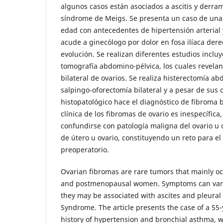
algunos casos están asociados a ascitis y derra
síndrome de Meigs. Se presenta un caso de una
edad con antecedentes de hipertensión arterial
acude a ginecólogo por dolor en fosa ilíaca der
evolución. Se realizan diferentes estudios inclu
tomografía abdomino-pélvica, los cuales revela
bilateral de ovarios. Se realiza histerectomía a
salpingo-oforectomía bilateral y a pesar de sus c
histopatológico hace el diagnóstico de fibroma b
clínica de los fibromas de ovario es inespecífica
confundirse con patología maligna del ovario u 
de útero u ovario, constituyendo un reto para el
preoperatorio.
Ovarian fibromas are rare tumors that mainly o
and postmenopausal women. Symptoms can vary
they may be associated with ascites and pleural
Syndrome. The article presents the case of a 55-
history of hypertension and bronchial asthma, w