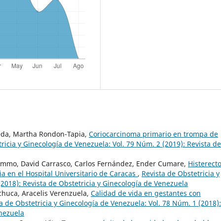
peda, Martha Rondon-Tapia,
Coriocarcinoma primario en trompa de
ricia y Ginecología de Venezuela: Vol. 79 Núm. 2 (2019): Revista de
Lemmo, David Carrasco, Carlos Fernández, Ender Cumare,
Histerect
a en el Hospital Universitario de Caracas
,
Revista de Obstetricia y
2018): Revista de Obstetricia y Ginecología de Venezuela
chuca, Aracelis Verenzuela,
Calidad de vida en gestantes con
a de Obstetricia y Ginecología de Venezuela: Vol. 78 Núm. 1 (2018):
enezuela