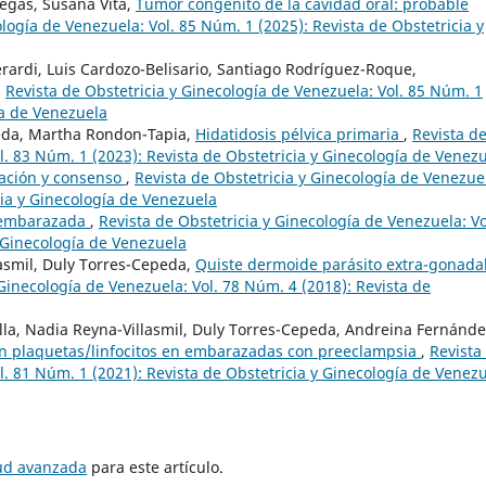
legas, Susana Vita,
Tumor congénito de la cavidad oral: probable
ología de Venezuela: Vol. 85 Núm. 1 (2025): Revista de Obstetricia y
erardi, Luis Cardozo-Belisario, Santiago Rodríguez-Roque,
,
Revista de Obstetricia y Ginecología de Venezuela: Vol. 85 Núm. 1
ía de Venezuela
peda, Martha Rondon-Tapia,
Hidatidosis pélvica primaria
,
Revista d
l. 83 Núm. 1 (2023): Revista de Obstetricia y Ginecología de Venez
zación y consenso
,
Revista de Obstetricia y Ginecología de Venezue
cia y Ginecología de Venezuela
a embarazada
,
Revista de Obstetricia y Ginecología de Venezuela: Vo
y Ginecología de Venezuela
asmil, Duly Torres-Cepeda,
Quiste dermoide parásito extra-gonadal
 Ginecología de Venezuela: Vol. 78 Núm. 4 (2018): Revista de
illa, Nadia Reyna-Villasmil, Duly Torres-Cepeda, Andreina Fernánde
ión plaquetas/linfocitos en embarazadas con preeclampsia
,
Revista
l. 81 Núm. 1 (2021): Revista de Obstetricia y Ginecología de Venez
tud avanzada
para este artículo.