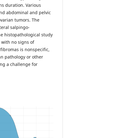
ths duration. Various
and abdominal and pelvic
 ovarian tumors. The
teral salpingo-
he histopathological study
 with no signs of
 fibromas is nonspecific,
an pathology or other
ng a challenge for