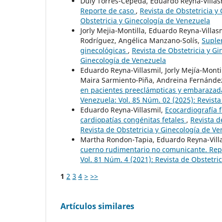
Duly Torres-Cepeda, Eduardo Reyna-Villa
Reporte de caso
,
Revista de Obstetricia y
Obstetricia y Ginecología de Venezuela
Jorly Mejia-Montilla, Eduardo Reyna-Villa
Rodríguez, Angélica Manzano-Solís,
Suple
ginecológicas
,
Revista de Obstetricia y Gi
Ginecología de Venezuela
Eduardo Reyna-Villasmil, Jorly Mejía-Mont
Maira Sarmiento-Piña, Andreina Fernández
en pacientes preeclámpticas y embaraza
Venezuela: Vol. 85 Núm. 02 (2025): Revista
Eduardo Reyna-Villasmil,
Ecocardiografía f
cardiopatías congénitas fetales
,
Revista d
Revista de Obstetricia y Ginecología de V
Martha Rondon-Tapia, Eduardo Reyna-Vill
cuerno rudimentario no comunicante. Rep
Vol. 81 Núm. 4 (2021): Revista de Obstetri
1
2
3
4
>
>>
Artículos similares