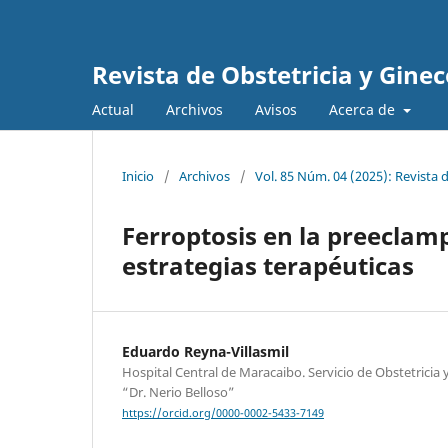
Revista de Obstetricia y Gine
Actual
Archivos
Avisos
Acerca de
Inicio
/
Archivos
/
Vol. 85 Núm. 04 (2025): Revista 
Ferroptosis en la preeclam
estrategias terapéuticas
Eduardo Reyna-Villasmil
Hospital Central de Maracaibo. Servicio de Obstetricia
“Dr. Nerio Belloso”
https://orcid.org/0000-0002-5433-7149