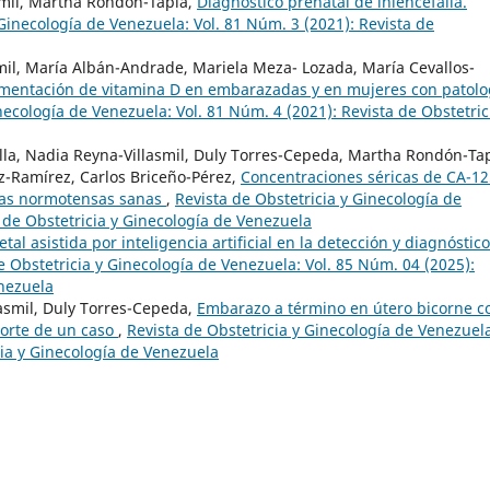
smil, Martha Rondon-Tapia,
Diagnóstico prenatal de iniencefalia.
 Ginecología de Venezuela: Vol. 81 Núm. 3 (2021): Revista de
smil, María Albán-Andrade, Mariela Meza- Lozada, María Cevallos-
mentación de vitamina D en embarazadas y en mujeres con patolo
necología de Venezuela: Vol. 81 Núm. 4 (2021): Revista de Obstetric
illa, Nadia Reyna-Villasmil, Duly Torres-Cepeda, Martha Rondón-Tap
-Ramírez, Carlos Briceño-Pérez,
Concentraciones séricas de CA-12
das normotensas sanas
,
Revista de Obstetricia y Ginecología de
 de Obstetricia y Ginecología de Venezuela
etal asistida por inteligencia artificial en la detección y diagnóstic
e Obstetricia y Ginecología de Venezuela: Vol. 85 Núm. 04 (2025):
enezuela
asmil, Duly Torres-Cepeda,
Embarazo a término en útero bicorne c
orte de un caso
,
Revista de Obstetricia y Ginecología de Venezuel
cia y Ginecología de Venezuela