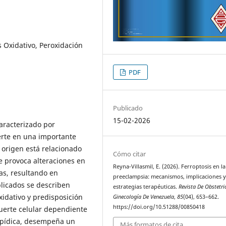
s Oxidativo, Peroxidación
PDF
Publicado
15-02-2026
aracterizado por
ierte en una importante
origen está relacionado
Cómo citar
e provoca alteraciones en
Reyna-Villasmil, E. (2026). Ferroptosis en la
nas, resultando en
preeclampsia: mecanismos, implicaciones 
plicados se describen
estrategias terapéuticas.
Revista De Obstetri
xidativo y predisposición
Ginecología De Venezuela
,
85
(04), 653–662.
https://doi.org/10.51288/00850418
muerte celular dependiente
 lipídica, desempeña un
Más formatos de cita