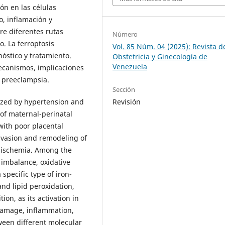
ón en las células
o, inflamación y
re diferentes rutas
Número
. La ferroptosis
Vol. 85 Núm. 04 (2025): Revista d
óstico y tratamiento.
Obstetricia y Ginecología de
Venezuela
mecanismos, implicaciones
a preeclampsia.
Sección
ized by hypertension and
Revisión
 of maternal-perinatal
 with poor placental
invasion and remodeling of
d ischemia. Among the
 imbalance, oxidative
 specific type of iron-
and lipid peroxidation,
ion, as its activation in
 damage, inflammation,
een different molecular