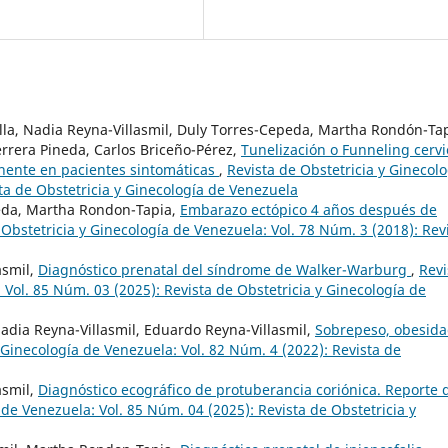
illa, Nadia Reyna-Villasmil, Duly Torres-Cepeda, Martha Rondón-Tap
rrera Pineda, Carlos Briceño-Pérez,
Tunelización o Funneling cervi
inente en pacientes sintomáticas
,
Revista de Obstetricia y Ginecolo
ta de Obstetricia y Ginecología de Venezuela
peda, Martha Rondon-Tapia,
Embarazo ectópico 4 años después de
 Obstetricia y Ginecología de Venezuela: Vol. 78 Núm. 3 (2018): Rev
asmil,
Diagnóstico prenatal del síndrome de Walker-Warburg
,
Revi
 Vol. 85 Núm. 03 (2025): Revista de Obstetricia y Ginecología de
 Nadia Reyna-Villasmil, Eduardo Reyna-Villasmil,
Sobrepeso, obesida
 Ginecología de Venezuela: Vol. 82 Núm. 4 (2022): Revista de
asmil,
Diagnóstico ecográfico de protuberancia coriónica. Reporte 
 de Venezuela: Vol. 85 Núm. 04 (2025): Revista de Obstetricia y