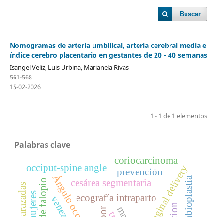
Buscar
Nomogramas de arteria umbilical, arteria cerebral media e
índice cerebro placentario en gestantes de 20 - 40 semanas
Isangel Veliz, Luis Urbina, Marianela Rivas
561-568
15-02-2026
1 - 1 de 1 elementos
Palabras clave
coriocarcinoma
occiput-spine angle
vaginal delivery
prevención
labioplastia
cesárea segmentaria
trompa de falopio
mujeres
ecografía intraparto
venezuela
labor