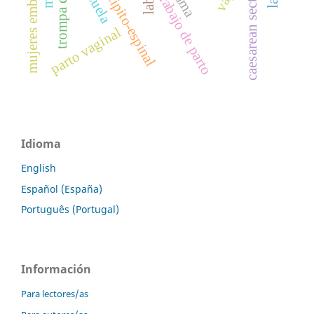
Ángulo occipito-espinal
mujeres embarazadas
caesarean section
mama
trabajo de parto
parto vaginal
Idioma
English
Español (España)
Português (Portugal)
Información
Para lectores/as