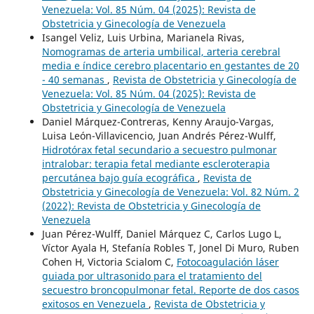
Venezuela: Vol. 85 Núm. 04 (2025): Revista de
Obstetricia y Ginecología de Venezuela
Isangel Veliz, Luis Urbina, Marianela Rivas,
Nomogramas de arteria umbilical, arteria cerebral
media e índice cerebro placentario en gestantes de 20
- 40 semanas
,
Revista de Obstetricia y Ginecología de
Venezuela: Vol. 85 Núm. 04 (2025): Revista de
Obstetricia y Ginecología de Venezuela
Daniel Márquez-Contreras, Kenny Araujo-Vargas,
Luisa León-Villavicencio, Juan Andrés Pérez-Wulff,
Hidrotórax fetal secundario a secuestro pulmonar
intralobar: terapia fetal mediante escleroterapia
percutánea bajo guía ecográfica
,
Revista de
Obstetricia y Ginecología de Venezuela: Vol. 82 Núm. 2
(2022): Revista de Obstetricia y Ginecología de
Venezuela
Juan Pérez-Wulff, Daniel Márquez C, Carlos Lugo L,
Víctor Ayala H, Stefanía Robles T, Jonel Di Muro, Ruben
Cohen H, Victoria Scialom C,
Fotocoagulación láser
guiada por ultrasonido para el tratamiento del
secuestro broncopulmonar fetal. Reporte de dos casos
exitosos en Venezuela
,
Revista de Obstetricia y