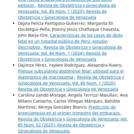
exitosos
,
Revista de Obstetricia y Ginecología de
Venezuela: Vol. 85 Núm. 1 (2025): Revista de
Obstetricia y Ginecología de Venezuela
Digna Felicia Pantigoso-Gutierrez, Margarita Eli
Oscátegui-Peña, Jhonny Jesús Chafloque Chavesta,
John Barja-Ore,
Características de los casos de óbito
fetal en un hospital público de Perú: estudio
descriptivo
,
Revista de Obstetricia y Ginecología de
Venezuela: Vol. 84 Núm. 1 (2024): Revista de
Obstetricia y Ginecología de Venezuela
Dajimze Pérez, Yaylem Rodríguez, Alexandra Rivero,
Pliegue subcutáneo abdominal fetal: utilidad para el
diagnóstico de macrosomía
,
Revista de Obstetricia y
Ginecología de Venezuela: Vol. 80 Núm. 1 (2020):
Revista de Obstetricia y Ginecología de Venezuela
Carolina Sandó Mistage, Angela Terrizzi Maiullari, Ana
Milano Camacho, Carlos Villegas Márquez, Bahilda
Martínez, Mireya González Blanco,
Predicción de
preeclampsia en el primer trimestre del embarazo
,
Revista de Obstetricia y Ginecología de Venezuela: Vol.
85 Núm. 02 (2025): Revista de Obstetricia y
Ginecología de Venezuela