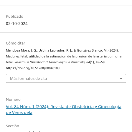
Publicado
02-10-2024
Cómo citar
Mendoza Mora, J. G., Urbina Labrador, R. J., & González Blanco, M. (2024).
Madurez fetal: utilidad de la estimación de la presión de la arteria pulmonar
fetal.
Revista De Obstetricia Y Ginecología De Venezuela
,
84
(1), 49–58.
https://doi.org/10.51288/00840109
Más formatos de cita
Número
Vol. 84 Núm. 1 (2024): Revista de Obstetricia y Ginecología
de Venezuela
Sección