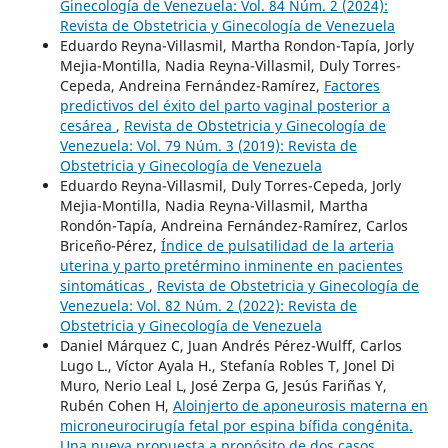
Ginecología de Venezuela: Vol. 84 Núm. 2 (2024):
Revista de Obstetricia y Ginecología de Venezuela
Eduardo Reyna-Villasmil, Martha Rondon-Tapía, Jorly
Mejia-Montilla, Nadia Reyna-Villasmil, Duly Torres-
Cepeda, Andreina Fernández-Ramírez,
Factores
predictivos del éxito del parto vaginal posterior a
cesárea
,
Revista de Obstetricia y Ginecología de
Venezuela: Vol. 79 Núm. 3 (2019): Revista de
Obstetricia y Ginecología de Venezuela
Eduardo Reyna-Villasmil, Duly Torres-Cepeda, Jorly
Mejia-Montilla, Nadia Reyna-Villasmil, Martha
Rondón-Tapía, Andreina Fernández-Ramírez, Carlos
Briceño-Pérez,
Índice de pulsatilidad de la arteria
uterina y parto pretérmino inminente en pacientes
sintomáticas
,
Revista de Obstetricia y Ginecología de
Venezuela: Vol. 82 Núm. 2 (2022): Revista de
Obstetricia y Ginecología de Venezuela
Daniel Márquez C, Juan Andrés Pérez-Wulff, Carlos
Lugo L., Víctor Ayala H., Stefanía Robles T, Jonel Di
Muro, Nerio Leal L, José Zerpa G, Jesús Fariñas Y,
Rubén Cohen H,
Aloinjerto de aponeurosis materna en
microneurocirugía fetal por espina bífida congénita.
Una nueva propuesta a propósito de dos casos