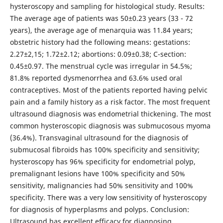
hysteroscopy and sampling for histological study. Results:
The average age of patients was 50±0.23 years (33 - 72
years), the average age of menarquia was 11.84 years;
obstetric history had the following means: gestations:
2.27±2,15; 1.72±2.12; abortions: 0.09±0.38; C-section:
0.45±0.97. The menstrual cycle was irregular in 54.5%;
81.8% reported dysmenorrhea and 63.6% used oral
contraceptives. Most of the patients reported having pelvic
pain and a family history as a risk factor. The most frequent
ultrasound diagnosis was endometrial thickening. The most
common hysteroscopic diagnosis was submucosous myoma
(36.4%). Transvaginal ultrasound for the diagnosis of
submucosal fibroids has 100% specificity and sensitivity;
hysteroscopy has 96% specificity for endometrial polyp,
premalignant lesions have 100% specificity and 50%
sensitivity, malignancies had 50% sensitivity and 100%
specificity. There was a very low sensitivity of hysteroscopy
for diagnosis of hyperplasms and polyps. Conclusion:
Ultrasound has excellent efficacy for diagnosing