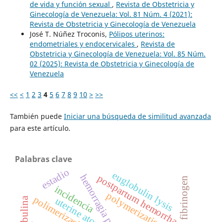
de vida y función sexual
,
Revista de Obstetricia y
Ginecología de Venezuela: Vol. 81 Núm. 4 (2021):
Revista de Obstetricia y Ginecología de Venezuela
José T. Núñez Troconis,
Pólipos uterinos:
endometriales y endocervicales
,
Revista de
Obstetricia y Ginecología de Venezuela: Vol. 85 Núm.
02 (2025): Revista de Obstetricia y Ginecología de
Venezuela
<<
<
1
2
3
4
5
6
7
8
9
10
>
>>
También puede
Iniciar una búsqueda de similitud avanzada
para este artículo.
Palabras clave
estadio
euglobulin lysis
hemorragia posparto
postpartum hemorrhage
fibrinogen
incidencia
polymerization
polimerización
uterine atony