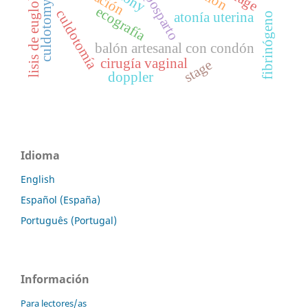
lisis de euglobulina
culdotomy
ecografía
culdotomía
atonía uterina
fibrinógeno
balón artesanal con condón
cirugía vaginal
stage
doppler
Idioma
English
Español (España)
Português (Portugal)
Información
Para lectores/as