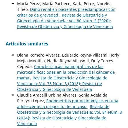
María Pérez, María Pacheco, Karla Pérez, Norelis
Tineo,
Daño renal en pacientes preeclámpticas con
criterios de gravedad
,
Revista de Obstetricia y
Ginecología de Venezuela: Vol. 80 Núm. 3 (2020):
Revista de Obstetricia y Ginecología de Venezuela
Artículos similares
Diana Romero-Álvarez, Eduardo Reyna-Villasmil, Jorly
Mejia-Montilla, Nadia Reyna-Villasmil, Duly Torres-
Cepeda,
Características mamográficas de las
microcalcificaciones en la predicción del cáncer de
mama
,
Revista de Obstetricia y Ginecología de
Venezuela: Vol. 78 Núm. 3 (2018): Revista de
Obstetricia y Ginecología de Venezuela
Claudia Aracelli Urbina Alvarez, Sonia Adelaida
Pereyra López,
Endometritis por Actinomyces en una
adolescente: a propósito de un caso
,
Revista de
Obstetricia y Ginecología de Venezuela: Vol. 84 Núm. 3
(2024): Revista de Obstetricia y Ginecología de
Venezuela