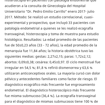
histeroscopia en pacientes con patología endometrial que
acudieron a la consulta de Ginecología del Hospital
Universitario “Dr. Pedro Emilio Carrillo” enero 2017- julio
2017. Método: Se realizó un estudio correlacional, cuasi-
experimental y prospectivo, que incluyó 33 pacientes con
patología endometrial a quienes se les realizó ecografía
transvaginal, histeroscopia y toma de muestra para estudio
histológico. Resultados: La edad promedio de las pacientes
fue de 50±0,23 años (33 - 72 años), la edad promedio de la
menarquia fue 11,84 años; la historia obstétrica tuvo las
siguientes medias: gestas: 2,27±2,15; paras: 1,72±2,12;
abortos: 0,09±0,38; cesárea: 0,45±0,97. El ciclo menstrual fue
irregular en 54,5 %; 81,8 % refirió dismenorrea y 63,6 %
utilizaron anticonceptivos orales. La mayoría cursó con dolor
pélvico y antecedentes familiares como factor de riesgo. El
diagnóstico ecográfico más frecuente fue engrosamiento
endometrial. El diagnóstico histeroscópico más frecuente
fue mioma submucoso (36,4 %). La ecografía transvaginal
para el diagnóstico de miomas submucosos tiene 100 % de