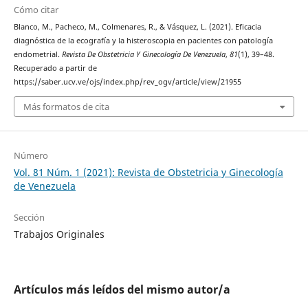
Cómo citar
Blanco, M., Pacheco, M., Colmenares, R., & Vásquez, L. (2021). Eficacia
diagnóstica de la ecografía y la histeroscopia en pacientes con patología
endometrial.
Revista De Obstetricia Y Ginecología De Venezuela
,
81
(1), 39–48.
Recuperado a partir de
https://saber.ucv.ve/ojs/index.php/rev_ogv/article/view/21955
Más formatos de cita
Número
Vol. 81 Núm. 1 (2021): Revista de Obstetricia y Ginecología
de Venezuela
Sección
Trabajos Originales
Artículos más leídos del mismo autor/a