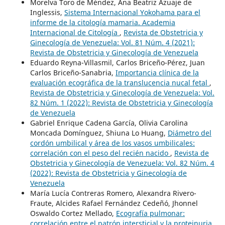
Morelva Toro de Méndez, Ana Beatriz Azuaje de
Inglessis,
Sistema Internacional Yokohama para el
informe de la citología mamaria. Academia
Internacional de Citología
,
Revista de Obstetricia y
Ginecología de Venezuela: Vol. 81 Núm. 4 (2021):
Revista de Obstetricia y Ginecología de Venezuela
Eduardo Reyna-Villasmil, Carlos Briceño-Pérez, Juan
Carlos Briceño-Sanabria,
Importancia clínica de la
evaluación ecográfica de la translucencia nucal fetal
,
Revista de Obstetricia y Ginecología de Venezuela: Vol.
82 Núm. 1 (2022): Revista de Obstetricia y Ginecología
de Venezuela
Gabriel Enrique Cadena García, Olivia Carolina
Moncada Domínguez, Shiuna Lo Huang,
Diámetro del
cordón umbilical y área de los vasos umbilicales:
correlación con el peso del recién nacido
,
Revista de
Obstetricia y Ginecología de Venezuela: Vol. 82 Núm. 4
(2022): Revista de Obstetricia y Ginecología de
Venezuela
María Lucía Contreras Romero, Alexandra Rivero-
Fraute, Alcides Rafael Fernández Cedeñó, Jhonnel
Oswaldo Cortez Mellado,
Ecografía pulmonar:
correlación entre el patrón intersticial y la proteinuria