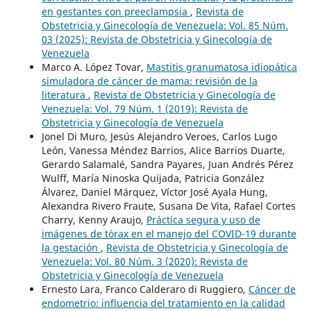
en gestantes con preeclampsia
,
Revista de
Obstetricia y Ginecología de Venezuela: Vol. 85 Núm.
03 (2025): Revista de Obstetricia y Ginecología de
Venezuela
Marco A. López Tovar,
Mastitis granumatosa idiopática
simuladora de cáncer de mama: revisión de la
literatura
,
Revista de Obstetricia y Ginecología de
Venezuela: Vol. 79 Núm. 1 (2019): Revista de
Obstetricia y Ginecología de Venezuela
Jonel Di Muro, Jesús Alejandro Veroes, Carlos Lugo
León, Vanessa Méndez Barrios, Alice Barrios Duarte,
Gerardo Salamalé, Sandra Payares, Juan Andrés Pérez
Wulff, María Ninoska Quijada, Patricia González
Álvarez, Daniel Márquez, Víctor José Ayala Hung,
Alexandra Rivero Fraute, Susana De Vita, Rafael Cortes
Charry, Kenny Araujo,
Práctica segura y uso de
imágenes de tórax en el manejo del COVID-19 durante
la gestación
,
Revista de Obstetricia y Ginecología de
Venezuela: Vol. 80 Núm. 3 (2020): Revista de
Obstetricia y Ginecología de Venezuela
Ernesto Lara, Franco Calderaro di Ruggiero,
Cáncer de
endometrio: influencia del tratamiento en la calidad