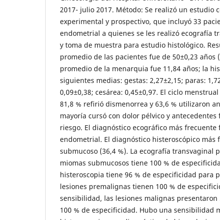
2017- julio 2017. Método: Se realizó un estudio c
experimental y prospectivo, que incluyó 33 paci
endometrial a quienes se les realizó ecografía t
y toma de muestra para estudio histológico. Res
promedio de las pacientes fue de 50±0,23 años (
promedio de la menarquia fue 11,84 años; la hist
siguientes medias: gestas: 2,27±2,15; paras: 1,7
0,09±0,38; cesárea: 0,45±0,97. El ciclo menstrual
81,8 % refirió dismenorrea y 63,6 % utilizaron an
mayoría cursó con dolor pélvico y antecedentes 
riesgo. El diagnóstico ecográfico más frecuent
endometrial. El diagnóstico histeroscópico más
submucoso (36,4 %). La ecografía transvaginal p
miomas submucosos tiene 100 % de especificidad
histeroscopia tiene 96 % de especificidad para p
lesiones premalignas tienen 100 % de especific
sensibilidad, las lesiones malignas presentaron 
100 % de especificidad. Hubo una sensibilidad 