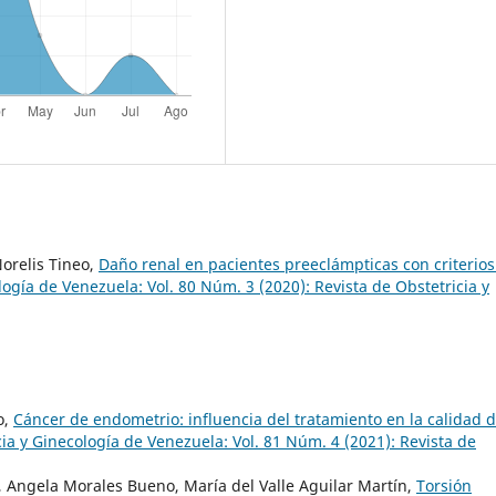
Norelis Tineo,
Daño renal en pacientes preeclámpticas con criterios
logía de Venezuela: Vol. 80 Núm. 3 (2020): Revista de Obstetricia y
o,
Cáncer de endometrio: influencia del tratamiento en la calidad 
cia y Ginecología de Venezuela: Vol. 81 Núm. 4 (2021): Revista de
Angela Morales Bueno, María del Valle Aguilar Martín,
Torsión