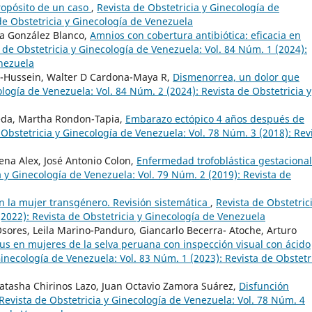
ropósito de un caso
,
Revista de Obstetricia y Ginecología de
de Obstetricia y Ginecología de Venezuela
ya González Blanco,
Amnios con cobertura antibiótica: eficacia en
 de Obstetricia y Ginecología de Venezuela: Vol. 84 Núm. 1 (2024):
enezuela
-Hussein, Walter D Cardona-Maya R,
Dismenorrea, un dolor que
ología de Venezuela: Vol. 84 Núm. 2 (2024): Revista de Obstetricia y
peda, Martha Rondon-Tapia,
Embarazo ectópico 4 años después de
 Obstetricia y Ginecología de Venezuela: Vol. 78 Núm. 3 (2018): Rev
ena Alex, José Antonio Colon,
Enfermedad trofoblástica gestacional
a y Ginecología de Venezuela: Vol. 79 Núm. 2 (2019): Revista de
 la mujer transgénero. Revisión sistemática
,
Revista de Obstetric
2022): Revista de Obstetricia y Ginecología de Venezuela
Osores, Leila Marino-Panduro, Giancarlo Becerra- Atoche, Arturo
us en mujeres de la selva peruana con inspección visual con ácido
Ginecología de Venezuela: Vol. 83 Núm. 1 (2023): Revista de Obstetr
atasha Chirinos Lazo, Juan Octavio Zamora Suárez,
Disfunción
Revista de Obstetricia y Ginecología de Venezuela: Vol. 78 Núm. 4