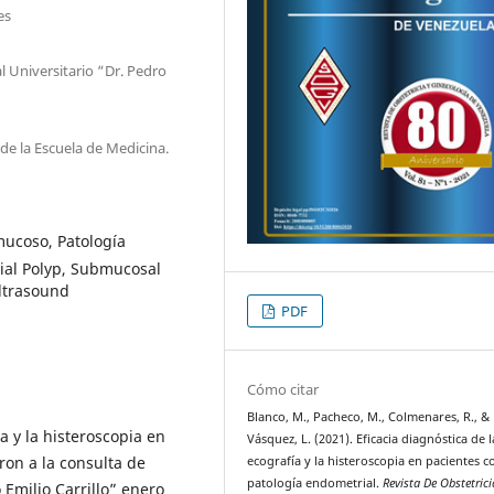
es
l Universitario “Dr. Pedro
e la Escuela de Medicina.
ucoso, Patología
rial Polyp, Submucosal
ltrasound
PDF
Cómo citar
Blanco, M., Pacheco, M., Colmenares, R., &
a y la histeroscopia en
Vásquez, L. (2021). Eficacia diagnóstica de l
ron a la consulta de
ecografía y la histeroscopia en pacientes c
patología endometrial.
Revista De Obstetrici
 Emilio Carrillo” enero