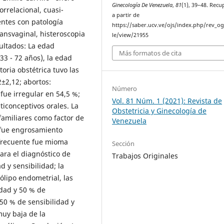
Ginecología De Venezuela
,
81
(1), 39–48. Rec
orrelacional, cuasi-
a partir de
entes con patología
https://saber.ucv.ve/ojs/index.php/rev_og
ransvaginal, histeroscopia
le/view/21955
ultados: La edad
Más formatos de cita
33 - 72 años), la edad
oria obstétrica tuvo las
2±2,12; abortos:
Número
 fue irregular en 54,5 %;
Vol. 81 Núm. 1 (2021): Revista de
ticonceptivos orales. La
Obstetricia y Ginecología de
familiares como factor de
Venezuela
e fue engrosamiento
 frecuente fue mioma
Sección
ara el diagnóstico de
Trabajos Originales
 y sensibilidad; la
ólipo endometrial, las
idad y 50 % de
50 % de sensibilidad y
muy baja de la