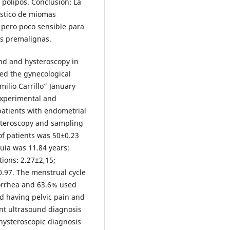
 pólipos. Conclusión: La
nóstico de miomas
 pero poco sensible para
nes premalignas.
und and hysteroscopy in
ed the gynecological
milio Carrillo” January
-experimental and
patients with endometrial
steroscopy and sampling
 of patients was 50±0.23
uia was 11.84 years;
tions: 2.27±2,15;
±0.97. The menstrual cycle
orrhea and 63.6% used
ed having pelvic pain and
ent ultrasound diagnosis
ysteroscopic diagnosis