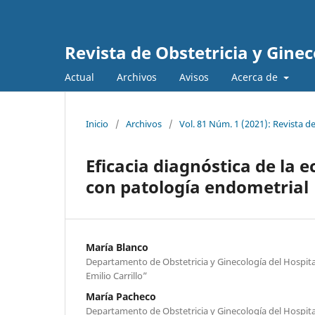
Revista de Obstetricia y Gine
Actual
Archivos
Avisos
Acerca de
Inicio
/
Archivos
/
Vol. 81 Núm. 1 (2021): Revista d
Eficacia diagnóstica de la e
con patología endometrial
María Blanco
Departamento de Obstetricia y Ginecología del Hospita
Emilio Carrillo”
María Pacheco
Departamento de Obstetricia y Ginecología del Hospita