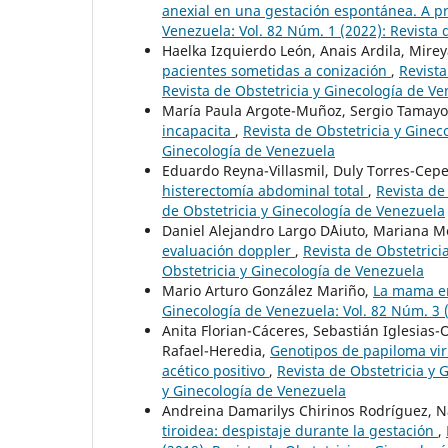
anexial en una gestación espontánea. A p
Venezuela: Vol. 82 Núm. 1 (2022): Revista 
Haelka Izquierdo León, Anais Ardila, Mire
pacientes sometidas a conización
,
Revista
Revista de Obstetricia y Ginecología de V
María Paula Argote-Muñoz, Sergio Tamayo
incapacita
,
Revista de Obstetricia y Ginec
Ginecología de Venezuela
Eduardo Reyna-Villasmil, Duly Torres-Ce
histerectomía abdominal total
,
Revista de
de Obstetricia y Ginecología de Venezuela
Daniel Alejandro Largo D´Aiuto, Mariana M
evaluación doppler
,
Revista de Obstetrici
Obstetricia y Ginecología de Venezuela
Mario Arturo González Mariño,
La mama en
Ginecología de Venezuela: Vol. 82 Núm. 3 (
Anita Florian-Cáceres, Sebastián Iglesias-
Rafael-Heredia,
Genotipos de papiloma vir
acético positivo
,
Revista de Obstetricia y 
y Ginecología de Venezuela
Andreina Damarilys Chirinos Rodríguez, N
tiroidea: despistaje durante la gestación
,