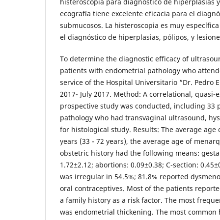
histeroscopia para diagnóstico de hiperplasias y
ecografía tiene excelente eficacia para el diag
submucosos. La histeroscopia es muy específica
el diagnóstico de hiperplasias, pólipos, y lesio
To determine the diagnostic efficacy of ultraso
patients with endometrial pathology who attend
service of the Hospital Universitario “Dr. Pedro E
2017- July 2017. Method: A correlational, quasi
prospective study was conducted, including 33 
pathology who had transvaginal ultrasound, hy
for histological study. Results: The average age
years (33 - 72 years), the average age of menarq
obstetric history had the following means: gesta
1.72±2.12; abortions: 0.09±0.38; C-section: 0.45
was irregular in 54.5%; 81.8% reported dysmen
oral contraceptives. Most of the patients report
a family history as a risk factor. The most frequ
was endometrial thickening. The most common h