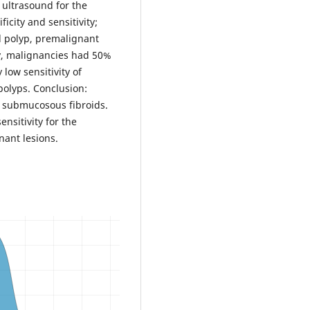
ultrasound for the
icity and sensitivity;
l polyp, premalignant
ty, malignancies had 50%
 low sensitivity of
polyps. Conclusion:
g submucosous fibroids.
ensitivity for the
nant lesions.