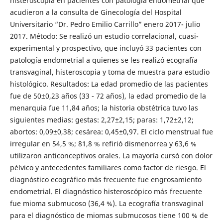
histeroscopia en pacientes con patología endometrial que
acudieron a la consulta de Ginecología del Hospital
Universitario “Dr. Pedro Emilio Carrillo” enero 2017- julio
2017. Método: Se realizó un estudio correlacional, cuasi-
experimental y prospectivo, que incluyó 33 pacientes con
patología endometrial a quienes se les realizó ecografía
transvaginal, histeroscopia y toma de muestra para estudio
histológico. Resultados: La edad promedio de las pacientes
fue de 50±0,23 años (33 - 72 años), la edad promedio de la
menarquia fue 11,84 años; la historia obstétrica tuvo las
siguientes medias: gestas: 2,27±2,15; paras: 1,72±2,12;
abortos: 0,09±0,38; cesárea: 0,45±0,97. El ciclo menstrual fue
irregular en 54,5 %; 81,8 % refirió dismenorrea y 63,6 %
utilizaron anticonceptivos orales. La mayoría cursó con dolor
pélvico y antecedentes familiares como factor de riesgo. El
diagnóstico ecográfico más frecuente fue engrosamiento
endometrial. El diagnóstico histeroscópico más frecuente
fue mioma submucoso (36,4 %). La ecografía transvaginal
para el diagnóstico de miomas submucosos tiene 100 % de