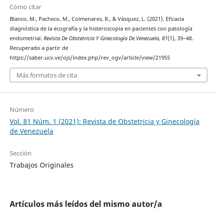
Cómo citar
Blanco, M., Pacheco, M., Colmenares, R., & Vásquez, L. (2021). Eficacia
diagnóstica de la ecografía y la histeroscopia en pacientes con patología
endometrial.
Revista De Obstetricia Y Ginecología De Venezuela
,
81
(1), 39–48.
Recuperado a partir de
https://saber.ucv.ve/ojs/index.php/rev_ogv/article/view/21955
Más formatos de cita
Número
Vol. 81 Núm. 1 (2021): Revista de Obstetricia y Ginecología
de Venezuela
Sección
Trabajos Originales
Artículos más leídos del mismo autor/a