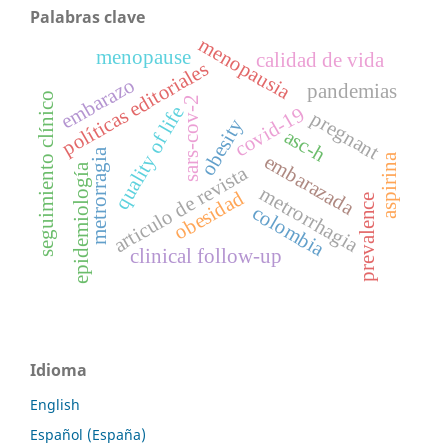
Palabras clave
menopausia
menopause
calidad de vida
políticas editoriales
embarazo
pandemias
seguimiento clínico
sars-cov-2
quality of life
covid-19
pregnant
obesity
asc-h
metrorragia
embarazada
aspirina
epidemiología
articulo de revista
metrorrhagia
obesidad
prevalence
colombia
clinical follow-up
Idioma
English
Español (España)