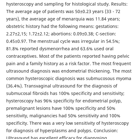
hysteroscopy and sampling for histological study. Results:
The average age of patients was 50±0.23 years (33 - 72
years), the average age of menarquia was 11.84 years;
obstetric history had the following means: gestations:
2.27±2,15; 1.72±2.12; abortions: 0.09±0.38; C-section:
0.45±0.97. The menstrual cycle was irregular in 54.5%;
81.8% reported dysmenorrhea and 63.6% used oral
contraceptives. Most of the patients reported having pelvic
pain and a family history as a risk factor. The most frequent
ultrasound diagnosis was endometrial thickening. The most
common hysteroscopic diagnosis was submucosous myoma
(36.4%). Transvaginal ultrasound for the diagnosis of
submucosal fibroids has 100% specificity and sensitivity;
hysteroscopy has 96% specificity for endometrial polyp,
premalignant lesions have 100% specificity and 50%
sensitivity, malignancies had 50% sensitivity and 100%
specificity. There was a very low sensitivity of hysteroscopy
for diagnosis of hyperplasms and polyps. Conclusion:
Ultrasound has excellent efficacy for diagnosing