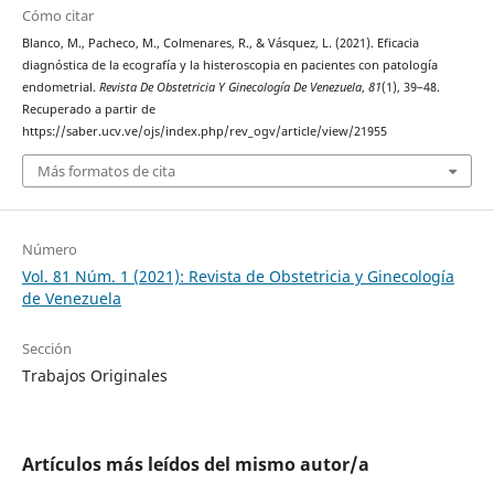
Cómo citar
Blanco, M., Pacheco, M., Colmenares, R., & Vásquez, L. (2021). Eficacia
diagnóstica de la ecografía y la histeroscopia en pacientes con patología
endometrial.
Revista De Obstetricia Y Ginecología De Venezuela
,
81
(1), 39–48.
Recuperado a partir de
https://saber.ucv.ve/ojs/index.php/rev_ogv/article/view/21955
Más formatos de cita
Número
Vol. 81 Núm. 1 (2021): Revista de Obstetricia y Ginecología
de Venezuela
Sección
Trabajos Originales
Artículos más leídos del mismo autor/a