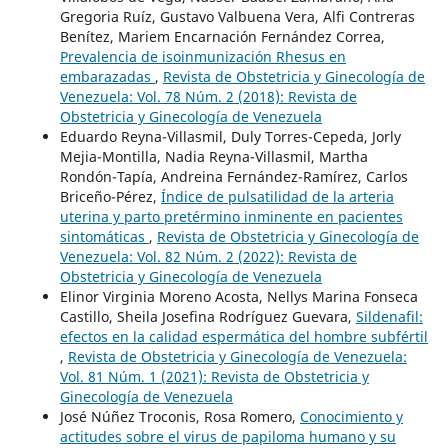
Gregoria Ruíz, Gustavo Valbuena Vera, Alfi Contreras
Benítez, Mariem Encarnación Fernández Correa,
Prevalencia de isoinmunización Rhesus en
embarazadas
,
Revista de Obstetricia y Ginecología de
Venezuela: Vol. 78 Núm. 2 (2018): Revista de
Obstetricia y Ginecología de Venezuela
Eduardo Reyna-Villasmil, Duly Torres-Cepeda, Jorly
Mejia-Montilla, Nadia Reyna-Villasmil, Martha
Rondón-Tapía, Andreina Fernández-Ramírez, Carlos
Briceño-Pérez,
Índice de pulsatilidad de la arteria
uterina y parto pretérmino inminente en pacientes
sintomáticas
,
Revista de Obstetricia y Ginecología de
Venezuela: Vol. 82 Núm. 2 (2022): Revista de
Obstetricia y Ginecología de Venezuela
Elinor Virginia Moreno Acosta, Nellys Marina Fonseca
Castillo, Sheila Josefina Rodríguez Guevara,
Sildenafil:
efectos en la calidad espermática del hombre subfértil
,
Revista de Obstetricia y Ginecología de Venezuela:
Vol. 81 Núm. 1 (2021): Revista de Obstetricia y
Ginecología de Venezuela
José Núñez Troconis, Rosa Romero,
Conocimiento y
actitudes sobre el virus de papiloma humano y su