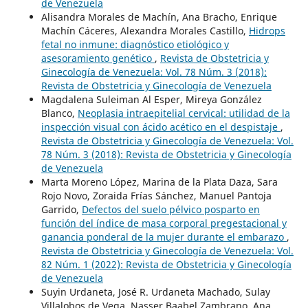
de Venezuela
Alisandra Morales de Machín, Ana Bracho, Enrique
Machín Cáceres, Alexandra Morales Castillo,
Hidrops
fetal no inmune: diagnóstico etiológico y
asesoramiento genético
,
Revista de Obstetricia y
Ginecología de Venezuela: Vol. 78 Núm. 3 (2018):
Revista de Obstetricia y Ginecología de Venezuela
Magdalena Suleiman Al Esper, Mireya González
Blanco,
Neoplasia intraepitelial cervical: utilidad de la
inspección visual con ácido acético en el despistaje
,
Revista de Obstetricia y Ginecología de Venezuela: Vol.
78 Núm. 3 (2018): Revista de Obstetricia y Ginecología
de Venezuela
Marta Moreno López, Marina de la Plata Daza, Sara
Rojo Novo, Zoraida Frías Sánchez, Manuel Pantoja
Garrido,
Defectos del suelo pélvico posparto en
función del índice de masa corporal pregestacional y
ganancia ponderal de la mujer durante el embarazo
,
Revista de Obstetricia y Ginecología de Venezuela: Vol.
82 Núm. 1 (2022): Revista de Obstetricia y Ginecología
de Venezuela
Suyin Urdaneta, José R. Urdaneta Machado, Sulay
Villalobos de Vega, Nasser Baabel Zambrano, Ana