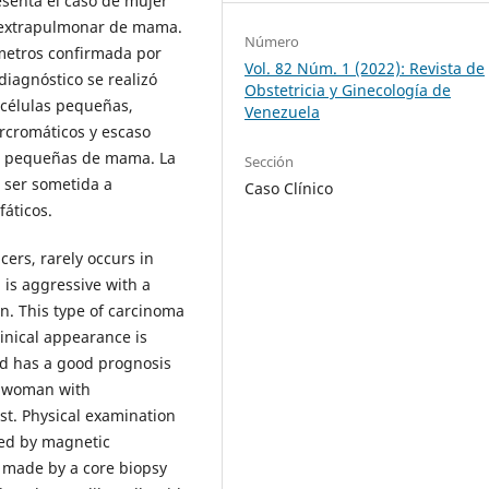
esenta el caso de mujer
 extrapulmonar de mama.
Número
ímetros confirmada por
Vol. 82 Núm. 1 (2022): Revista de
iagnóstico se realizó
Obstetricia y Ginecología de
 células pequeñas,
Venezuela
ercromáticos y escaso
as pequeñas de mama. La
Sección
 ser sometida a
Caso Clínico
fáticos.
ers, rarely occurs in
 is aggressive with a
n. This type of carcinoma
linical appearance is
and has a good prognosis
ld woman with
st. Physical examination
med by magnetic
s made by a core biopsy