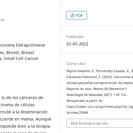
PDF
ra.
Publicado
02-05-2022
cinoma Extrapulmonar
s, Breast, Breast
, Small Cell Cancer
Cómo citar
Reyna-Villasmil, E., Fernández-Casado, V., 
Cárdenas-Palomino, F. (2022). Carcinoma 
células pequeñas extrapulmonar de mama
Reporte de caso.
Revista De Obstetricia Y
Ginecología De Venezuela
,
82
(1), 118–122.
 % de los cánceres de
Recuperado a partir de
rcinoma de células
https://saber.ucv.ve/ojs/index.php/rev_og
nsión a la diseminación
le/view/23696
frecuente en mama. Aunque
Más formatos de cita
responde bien a la terapia