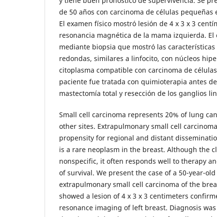
y tiene buen pronóstico de supervivencia. Se pr
de 50 años con carcinoma de células pequeñas
El examen físico mostró lesión de 4 x 3 x 3 cent
resonancia magnética de la mama izquierda. El d
mediante biopsia que mostró las características
redondas, similares a linfocito, con núcleos hip
citoplasma compatible con carcinoma de célul
paciente fue tratada con quimioterapia antes de
mastectomía total y resección de los ganglios lin
Small cell carcinoma represents 20% of lung canc
other sites. Extrapulmonary small cell carcinoma
propensity for regional and distant disseminatio
is a rare neoplasm in the breast. Although the c
nonspecific, it often responds well to therapy 
of survival. We present the case of a 50-year-o
extrapulmonary small cell carcinoma of the brea
showed a lesion of 4 x 3 x 3 centimeters confir
resonance imaging of left breast. Diagnosis wa