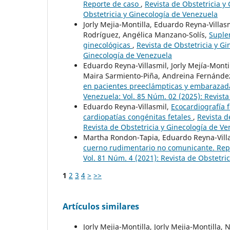
Reporte de caso
,
Revista de Obstetricia y
Obstetricia y Ginecología de Venezuela
Jorly Mejia-Montilla, Eduardo Reyna-Villa
Rodríguez, Angélica Manzano-Solís,
Suple
ginecológicas
,
Revista de Obstetricia y Gi
Ginecología de Venezuela
Eduardo Reyna-Villasmil, Jorly Mejía-Mont
Maira Sarmiento-Piña, Andreina Fernández
en pacientes preeclámpticas y embaraza
Venezuela: Vol. 85 Núm. 02 (2025): Revista
Eduardo Reyna-Villasmil,
Ecocardiografía f
cardiopatías congénitas fetales
,
Revista d
Revista de Obstetricia y Ginecología de V
Martha Rondon-Tapia, Eduardo Reyna-Vill
cuerno rudimentario no comunicante. Rep
Vol. 81 Núm. 4 (2021): Revista de Obstetri
1
2
3
4
>
>>
Artículos similares
Jorly Mejia-Montilla, Jorly Mejia-Montilla,