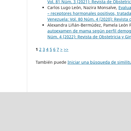
Vol. 81 Núm. 3 (2021): Revista de Obstetri
Carlos Lugo León, Nazira Monsalve,
Evalua
– receptores hormonales positivos, trata
Venezuela: Vol. 80 Núm. 4 (2020): Revista 
Alexandra Liñán-Bermúdez, Pamela León P
autoexamen de mama según perfil demog
Núm. 4 (2022): Revista de Obstetricia y G
1
2
3
4
5
6
7
>
>>
También puede
Iniciar una búsqueda de simili