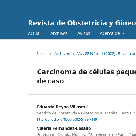
Revista de Obstetricia y Gine
Actual
Archivos
Avisos
Acerca de
Inicio
/
Archivos
/
Vol. 82 Núm. 1 (2022): Revista d
Carcinoma de células peq
de caso
Eduardo Reyna-Villasmil
Servicio de Obstetricia y Ginecología.Hospital Central
http://orcid.org/0000-0002-5433-7149
Valeria Fernández-Casado
Servicio de Cirugía. Hospital “San Vicente de Paul”. Ibar