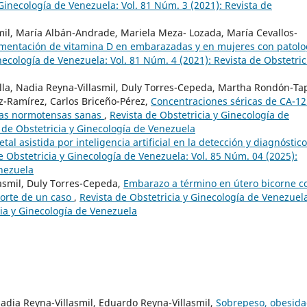
 Ginecología de Venezuela: Vol. 81 Núm. 3 (2021): Revista de
smil, María Albán-Andrade, Mariela Meza- Lozada, María Cevallos-
mentación de vitamina D en embarazadas y en mujeres con patolo
necología de Venezuela: Vol. 81 Núm. 4 (2021): Revista de Obstetric
illa, Nadia Reyna-Villasmil, Duly Torres-Cepeda, Martha Rondón-Tap
-Ramírez, Carlos Briceño-Pérez,
Concentraciones séricas de CA-12
das normotensas sanas
,
Revista de Obstetricia y Ginecología de
 de Obstetricia y Ginecología de Venezuela
etal asistida por inteligencia artificial en la detección y diagnóstic
e Obstetricia y Ginecología de Venezuela: Vol. 85 Núm. 04 (2025):
enezuela
asmil, Duly Torres-Cepeda,
Embarazo a término en útero bicorne c
orte de un caso
,
Revista de Obstetricia y Ginecología de Venezuel
cia y Ginecología de Venezuela
 Nadia Reyna-Villasmil, Eduardo Reyna-Villasmil,
Sobrepeso, obesida