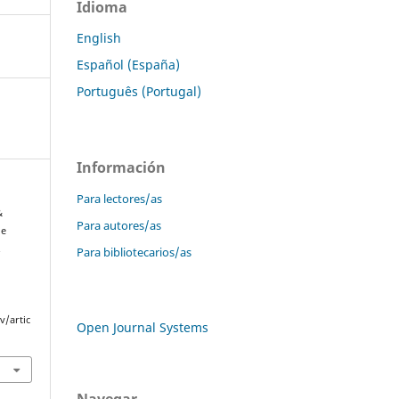
Idioma
English
Español (España)
Português (Portugal)
Información
Para lectores/as
&
Para autores/as
de
.
Para bibliotecarios/as
v/artic
Open Journal Systems
Navegar