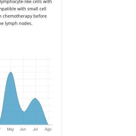
lymphocyte-like cells with
patible with small cell
ith chemotherapy before
the lymph nodes.