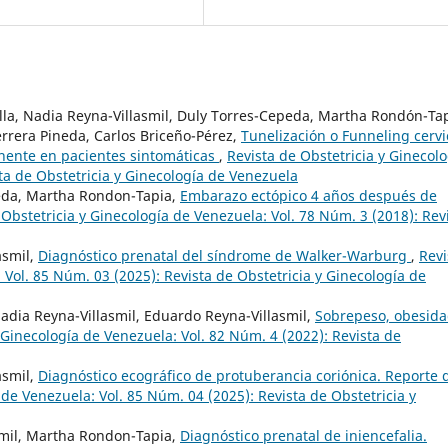
illa, Nadia Reyna-Villasmil, Duly Torres-Cepeda, Martha Rondón-Tap
rrera Pineda, Carlos Briceño-Pérez,
Tunelización o Funneling cervi
inente en pacientes sintomáticas
,
Revista de Obstetricia y Ginecolo
ta de Obstetricia y Ginecología de Venezuela
peda, Martha Rondon-Tapia,
Embarazo ectópico 4 años después de
 Obstetricia y Ginecología de Venezuela: Vol. 78 Núm. 3 (2018): Rev
asmil,
Diagnóstico prenatal del síndrome de Walker-Warburg
,
Revi
 Vol. 85 Núm. 03 (2025): Revista de Obstetricia y Ginecología de
 Nadia Reyna-Villasmil, Eduardo Reyna-Villasmil,
Sobrepeso, obesida
 Ginecología de Venezuela: Vol. 82 Núm. 4 (2022): Revista de
asmil,
Diagnóstico ecográfico de protuberancia coriónica. Reporte 
 de Venezuela: Vol. 85 Núm. 04 (2025): Revista de Obstetricia y
smil, Martha Rondon-Tapia,
Diagnóstico prenatal de iniencefalia.