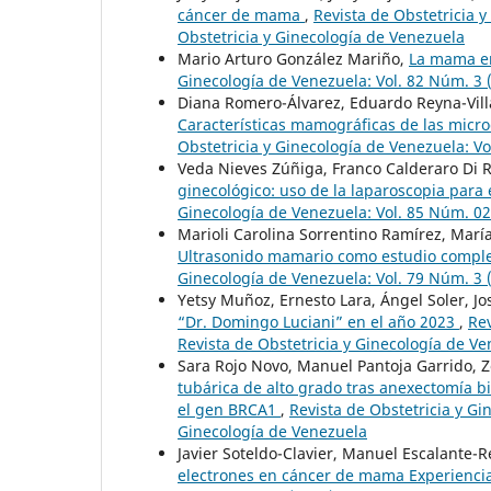
cáncer de mama
,
Revista de Obstetricia y
Obstetricia y Ginecología de Venezuela
Mario Arturo González Mariño,
La mama en
Ginecología de Venezuela: Vol. 82 Núm. 3 (
Diana Romero-Álvarez, Eduardo Reyna-Villa
Características mamográficas de las micro
Obstetricia y Ginecología de Venezuela: Vo
Veda Nieves Zúñiga, Franco Calderaro Di R
ginecológico: uso de la laparoscopia para 
Ginecología de Venezuela: Vol. 85 Núm. 02
Marioli Carolina Sorrentino Ramírez, Marí
Ultrasonido mamario como estudio compl
Ginecología de Venezuela: Vol. 79 Núm. 3 (
Yetsy Muñoz, Ernesto Lara, Ángel Soler, J
“Dr. Domingo Luciani” en el año 2023
,
Rev
Revista de Obstetricia y Ginecología de V
Sara Rojo Novo, Manuel Pantoja Garrido, 
tubárica de alto grado tras anexectomía b
el gen BRCA1
,
Revista de Obstetricia y Gi
Ginecología de Venezuela
Javier Soteldo-Clavier, Manuel Escalante
electrones en cáncer de mama Experienci