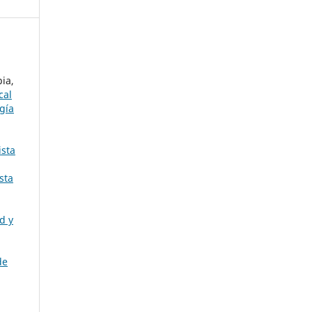
ia,
cal
gía
ista
sta
d y
de