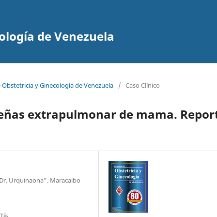
cología de Venezuela
e Obstetricia y Ginecología de Venezuela
/
Caso Clínico
ueñas extrapulmonar de mama. Repor
 “Dr. Urquinaona”. Maracaibo
ra.