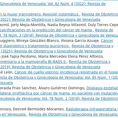
 Ginecología de Venezuela: Vol. 82 Núm. 4 (2022): Revista de
 la mujer transgénero. Revisión sistemática
,
Revista de Obstetric
2022): Revista de Obstetricia y Ginecología de Venezuela
smil, Jorly Mejia-Montilla, Nadia Reyna-Villasmil, Duly Torres-Cep
calcificaciones en la predicción del cáncer de mama
,
Revista de
l. 78 Núm. 3 (2018): Revista de Obstetricia y Ginecología de Venez
uggiero, Mireya González-Blanco, Viviana García Azuaje,
Cáncer
el diagnóstico y tratamiento quirúrgico
,
Revista de Obstetricia y
 (2025): Revista de Obstetricia y Ginecología de Venezuela
a José Tapia Perdomo, María Mercedes Elena Pérez Alfonzo,
ementario a la mamografía BI-RADS 0
,
Revista de Obstetricia y
2019): Revista de Obstetricia y Ginecología de Venezuela
osé León,
Cáncer de cuello uterino: incidencia registrada en el hospi
ista de Obstetricia y Ginecología de Venezuela: Vol. 85 Núm. 1 (20
enezuela
Zoraida Frías Sánchez, Álvaro Gutiérrez Domingo,
Displasia epitelial
ilateral profiláctica por cáncer de mama, en paciente con mutación
necología de Venezuela: Vol. 78 Núm. 2 (2018): Revista de Obstetric
-Reinozo, Desireé Bermúdez-Morantes,
Radioterapia intraoperatoria
a en Venezuela
,
Revista de Obstetricia y Ginecología de Venezuela: