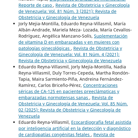
Reporte de caso
,
Revista de Obstetricia y Ginecología
de Venezuela: Vol. 81 Núm. 3 (2021): Revista de
Obstetricia y Ginecología de Venezuela
Jorly Mejia-Montilla, Eduardo Reyna-Villasmil, María
Albán-Andrade, Mariela Meza- Lozada, María Cevallos-
Rodríguez, Angélica Manzano-Solís,
Suplementación
de vitamina D en embarazadas y en mujeres con
patologías ginecológicas
,
Revista de Obstetricia y
Ginecología de Venezuela: Vol. 81 Núm. 4 (2021):
Revista de Obstetricia y Ginecología de Venezuela
Eduardo Reyna-Villasmil, Jorly Mejía-Montilla, Nadia
Reyna-Villasmil, Duly Torres-Cepeda, Martha Rondón-
Tapia, Maira Sarmiento-Piña, Andreina Fernández-
Ramírez, Carlos Briceño-Pérez,
Concentraciones
séricas de CA-125 en pacientes preeclámpticas y
embarazadas normotensas sanas
,
Revista de
Obstetricia y Ginecología de Venezuela: Vol. 85 Núm.
02 (2025): Revista de Obstetricia y Ginecología de
Venezuela
Eduardo Reyna-Villasmil,
Ecocardiografía fetal asistida
por inteligencia artificial en la detección y diagnóstico
de cardiopatías congénitas fetales
,
Revista de