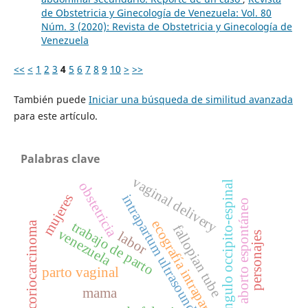
de Obstetricia y Ginecología de Venezuela: Vol. 80
Núm. 3 (2020): Revista de Obstetricia y Ginecología de
Venezuela
<<
<
1
2
3
4
5
6
7
8
9
10
>
>>
También puede
Iniciar una búsqueda de similitud avanzada
para este artículo.
Palabras clave
vaginal delivery
Ángulo occipito-espinal
obstetricia
mujeres
intrapartum ultrasound
aborto espontáneo
ecografía intraparto
trabajo de parto
coriocarcinoma
fallopian tube
venezuela
labor
personajes
parto vaginal
mama