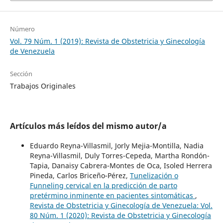
Número
Vol. 79 Núm. 1 (2019): Revista de Obstetricia y Ginecología
de Venezuela
Sección
Trabajos Originales
Artículos más leídos del mismo autor/a
Eduardo Reyna-Villasmil, Jorly Mejia-Montilla, Nadia
Reyna-Villasmil, Duly Torres-Cepeda, Martha Rondón-
Tapia, Danaisy Cabrera-Montes de Oca, Isoled Herrera
Pineda, Carlos Briceño-Pérez,
Tunelización o
Funneling cervical en la predicción de parto
pretérmino inminente en pacientes sintomáticas
,
Revista de Obstetricia y Ginecología de Venezuela: Vol.
80 Núm. 1 (2020): Revista de Obstetricia y Ginecología