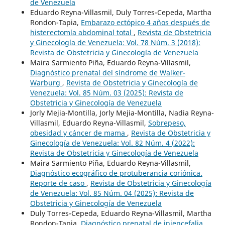
de Venezuela
Eduardo Reyna-Villasmil, Duly Torres-Cepeda, Martha
Rondon-Tapia,
Embarazo ectópico 4 años después de
histerectomía abdominal total
,
Revista de Obstetricia
y Ginecología de Venezuela: Vol. 78 Núm. 3 (2018):
Revista de Obstetricia y Ginecología de Venezuela
Maira Sarmiento Piña, Eduardo Reyna-Villasmil,
Diagnóstico prenatal del síndrome de Walker-
Warburg
,
Revista de Obstetricia y Ginecología de
Venezuela: Vol. 85 Núm. 03 (2025): Revista de
Obstetricia y Ginecología de Venezuela
Jorly Mejia-Montilla, Jorly Mejia-Montilla, Nadia Reyna-
Villasmil, Eduardo Reyna-Villasmil,
Sobrepeso,
obesidad y cáncer de mama
,
Revista de Obstetricia y
Ginecología de Venezuela: Vol. 82 Núm. 4 (2022):
Revista de Obstetricia y Ginecología de Venezuela
Maira Sarmiento Piña, Eduardo Reyna-Villasmil,
Diagnóstico ecográfico de protuberancia coriónica.
Reporte de caso
,
Revista de Obstetricia y Ginecología
de Venezuela: Vol. 85 Núm. 04 (2025): Revista de
Obstetricia y Ginecología de Venezuela
Duly Torres-Cepeda, Eduardo Reyna-Villasmil, Martha
Rondon-Tapia,
Diagnóstico prenatal de iniencefalia.