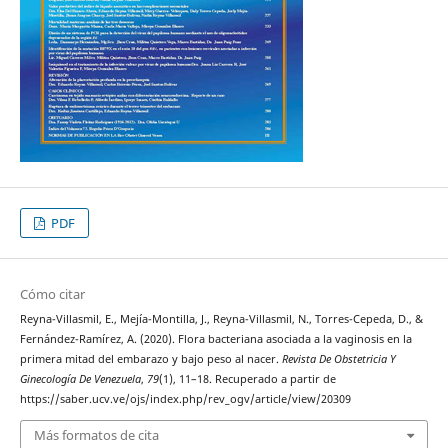
PDF
Cómo citar
Reyna-Villasmil, E., Mejía-Montilla, J., Reyna-Villasmil, N., Torres-Cepeda, D., &
Fernández-Ramírez, A. (2020). Flora bacteriana asociada a la vaginosis en la
primera mitad del embarazo y bajo peso al nacer.
Revista De Obstetricia Y
Ginecología De Venezuela
,
79
(1), 11–18. Recuperado a partir de
https://saber.ucv.ve/ojs/index.php/rev_ogv/article/view/20309
Más formatos de cita