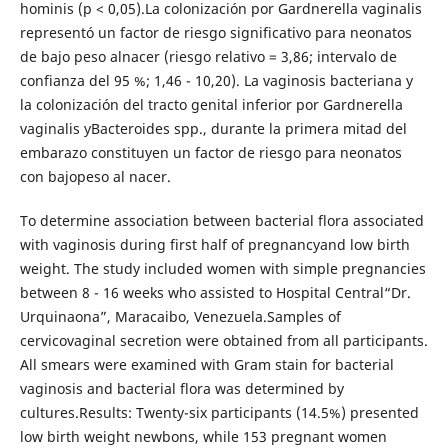
hominis (p < 0,05).La colonización por Gardnerella vaginalis
representó un factor de riesgo significativo para neonatos
de bajo peso alnacer (riesgo relativo = 3,86; intervalo de
confianza del 95 %; 1,46 - 10,20). La vaginosis bacteriana y
la colonización del tracto genital inferior por Gardnerella
vaginalis yBacteroides spp., durante la primera mitad del
embarazo constituyen un factor de riesgo para neonatos
con bajopeso al nacer.
To determine association between bacterial flora associated
with vaginosis during first half of pregnancyand low birth
weight. The study included women with simple pregnancies
between 8 - 16 weeks who assisted to Hospital Central“Dr.
Urquinaona”, Maracaibo, Venezuela.Samples of
cervicovaginal secretion were obtained from all participants.
All smears were examined with Gram stain for bacterial
vaginosis and bacterial flora was determined by
cultures.Results: Twenty-six participants (14.5%) presented
low birth weight newbons, while 153 pregnant women