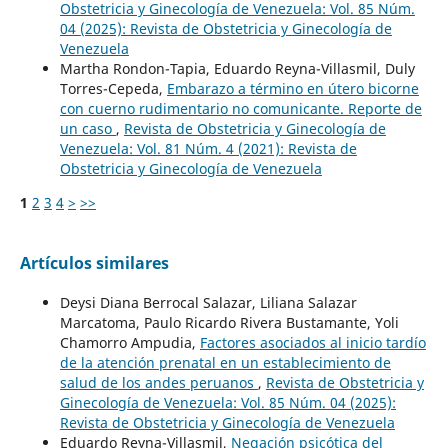
Obstetricia y Ginecología de Venezuela: Vol. 85 Núm.
04 (2025): Revista de Obstetricia y Ginecología de
Venezuela
Martha Rondon-Tapia, Eduardo Reyna-Villasmil, Duly
Torres-Cepeda,
Embarazo a término en útero bicorne
con cuerno rudimentario no comunicante. Reporte de
un caso
,
Revista de Obstetricia y Ginecología de
Venezuela: Vol. 81 Núm. 4 (2021): Revista de
Obstetricia y Ginecología de Venezuela
1
2
3
4
>
>>
Artículos similares
Deysi Diana Berrocal Salazar, Liliana Salazar
Marcatoma, Paulo Ricardo Rivera Bustamante, Yoli
Chamorro Ampudia,
Factores asociados al inicio tardío
de la atención prenatal en un establecimiento de
salud de los andes peruanos
,
Revista de Obstetricia y
Ginecología de Venezuela: Vol. 85 Núm. 04 (2025):
Revista de Obstetricia y Ginecología de Venezuela
Eduardo Reyna-Villasmil,
Negación psicótica del