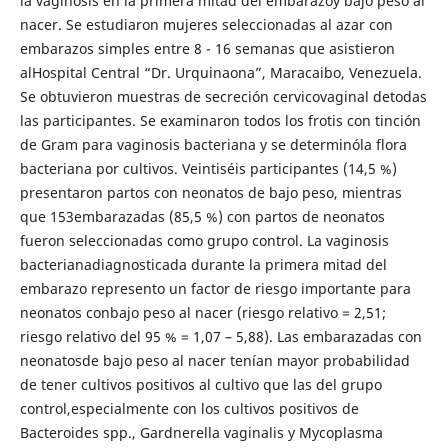
la vaginosis en la primera mitad del embarazoy bajo peso al
nacer. Se estudiaron mujeres seleccionadas al azar con
embarazos simples entre 8 - 16 semanas que asistieron
alHospital Central “Dr. Urquinaona”, Maracaibo, Venezuela.
Se obtuvieron muestras de secreción cervicovaginal detodas
las participantes. Se examinaron todos los frotis con tinción
de Gram para vaginosis bacteriana y se determinóla flora
bacteriana por cultivos. Veintiséis participantes (14,5 %)
presentaron partos con neonatos de bajo peso, mientras
que 153embarazadas (85,5 %) con partos de neonatos
fueron seleccionadas como grupo control. La vaginosis
bacterianadiagnosticada durante la primera mitad del
embarazo represento un factor de riesgo importante para
neonatos conbajo peso al nacer (riesgo relativo = 2,51;
riesgo relativo del 95 % = 1,07 – 5,88). Las embarazadas con
neonatosde bajo peso al nacer tenían mayor probabilidad
de tener cultivos positivos al cultivo que las del grupo
control,especialmente con los cultivos positivos de
Bacteroides spp., Gardnerella vaginalis y Mycoplasma