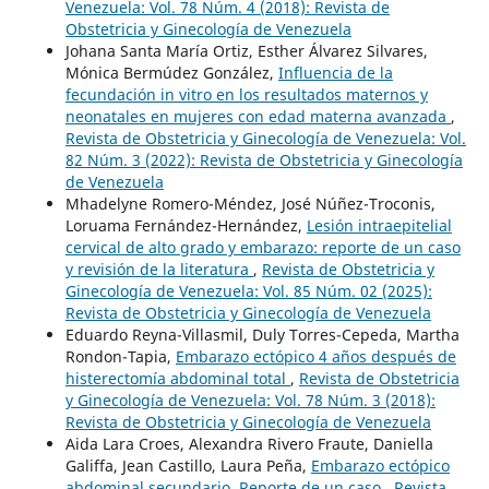
Venezuela: Vol. 78 Núm. 4 (2018): Revista de
Obstetricia y Ginecología de Venezuela
Johana Santa María Ortiz, Esther Álvarez Silvares,
Mónica Bermúdez González,
Influencia de la
fecundación in vitro en los resultados maternos y
neonatales en mujeres con edad materna avanzada
,
Revista de Obstetricia y Ginecología de Venezuela: Vol.
82 Núm. 3 (2022): Revista de Obstetricia y Ginecología
de Venezuela
Mhadelyne Romero-Méndez, José Núñez-Troconis,
Loruama Fernández-Hernández,
Lesión intraepitelial
cervical de alto grado y embarazo: reporte de un caso
y revisión de la literatura
,
Revista de Obstetricia y
Ginecología de Venezuela: Vol. 85 Núm. 02 (2025):
Revista de Obstetricia y Ginecología de Venezuela
Eduardo Reyna-Villasmil, Duly Torres-Cepeda, Martha
Rondon-Tapia,
Embarazo ectópico 4 años después de
histerectomía abdominal total
,
Revista de Obstetricia
y Ginecología de Venezuela: Vol. 78 Núm. 3 (2018):
Revista de Obstetricia y Ginecología de Venezuela
Aida Lara Croes, Alexandra Rivero Fraute, Daniella
Galiffa, Jean Castillo, Laura Peña,
Embarazo ectópico
abdominal secundario. Reporte de un caso
,
Revista