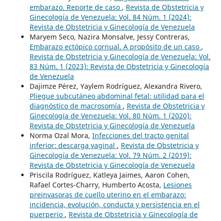
embarazo. Reporte de caso
,
Revista de Obstetricia y
Ginecología de Venezuela: Vol. 84 Núm. 1 (2024):
Revista de Obstetricia y Ginecología de Venezuela
Maryem Seco, Nazira Monsalve, Jessy Contreras,
Embarazo ectópico cornual. A propósito de un caso
,
Revista de Obstetricia y Ginecología de Venezuela: Vol.
83 Núm. 1 (2023): Revista de Obstetricia y Ginecología
de Venezuela
Dajimze Pérez, Yaylem Rodríguez, Alexandra Rivero,
Pliegue subcutáneo abdominal fetal: utilidad para el
diagnóstico de macrosomía
,
Revista de Obstetricia y
Ginecología de Venezuela: Vol. 80 Núm. 1 (2020):
Revista de Obstetricia y Ginecología de Venezuela
Norma Ozal Mora,
Infecciones del tracto genital
inferior: descarga vaginal
,
Revista de Obstetricia y
Ginecología de Venezuela: Vol. 79 Núm. 2 (2019):
Revista de Obstetricia y Ginecología de Venezuela
Priscila Rodríguez, Katleya Jaimes, Aaron Cohen,
Rafael Cortes-Charry, Humberto Acosta,
Lesiones
preinvasoras de cuello uterino en el embarazo:
incidencia, evolución, conducta y persistencia en el
puerperio
,
Revista de Obstetricia y Ginecología de