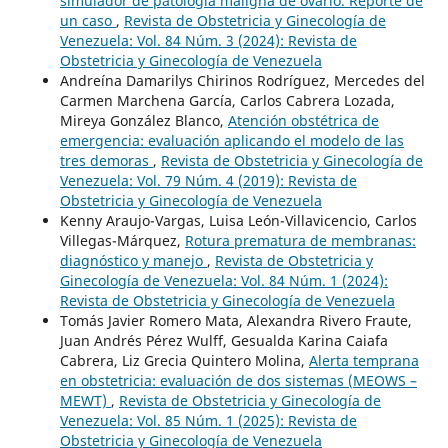
simulador de patología maligna de ovario. Reporte de
un caso
,
Revista de Obstetricia y Ginecología de
Venezuela: Vol. 84 Núm. 3 (2024): Revista de
Obstetricia y Ginecología de Venezuela
Andreína Damarilys Chirinos Rodríguez, Mercedes del
Carmen Marchena García, Carlos Cabrera Lozada,
Mireya González Blanco,
Atención obstétrica de
emergencia: evaluación aplicando el modelo de las
tres demoras
,
Revista de Obstetricia y Ginecología de
Venezuela: Vol. 79 Núm. 4 (2019): Revista de
Obstetricia y Ginecología de Venezuela
Kenny Araujo-Vargas, Luisa León-Villavicencio, Carlos
Villegas-Márquez,
Rotura prematura de membranas:
diagnóstico y manejo
,
Revista de Obstetricia y
Ginecología de Venezuela: Vol. 84 Núm. 1 (2024):
Revista de Obstetricia y Ginecología de Venezuela
Tomás Javier Romero Mata, Alexandra Rivero Fraute,
Juan Andrés Pérez Wulff, Gesualda Karina Caiafa
Cabrera, Liz Grecia Quintero Molina,
Alerta temprana
en obstetricia: evaluación de dos sistemas (MEOWS –
MEWT)
,
Revista de Obstetricia y Ginecología de
Venezuela: Vol. 85 Núm. 1 (2025): Revista de
Obstetricia y Ginecología de Venezuela