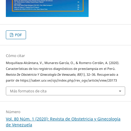
PDF
Cómo citar
Moquillaza-Alcántara, V., Munares-García, O., & Romero-Cerdán, A. (2020).
Características de los registros diagnósticos de preeclampsia en el Perú.
Revista De Obstetricia Y Ginecología De Venezuela
,
80
(1), 32–36. Recuperado a
partir de https://saber.ucv.ve/ojs/index.php/rev_ogv/article/view/20173
Más formatos de cita
Número
Vol. 80 Núm. 1 (2020): Revista de Obstetricia y Ginecología
de Venezuela