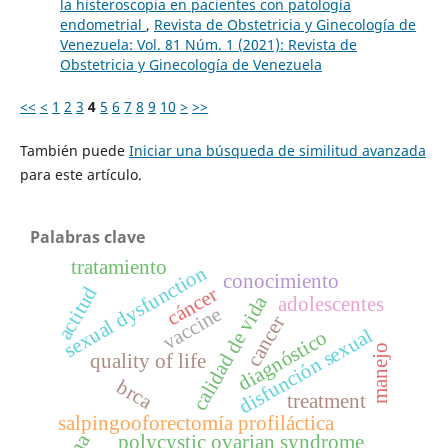
la histeroscopia en pacientes con patología
endometrial
,
Revista de Obstetricia y Ginecología de
Venezuela: Vol. 81 Núm. 1 (2021): Revista de
Obstetricia y Ginecología de Venezuela
<<
<
1
2
3
4
5
6
7
8
9
10
>
>>
También puede
Iniciar una búsqueda de similitud avanzada
para este artículo.
Palabras clave
tratamiento
sexual dysfunction
conocimiento
actitud
cáncer
calidad de vida
adolescentes
vaccine
cancer
disfunción sexual
diagnóstico
manejo
quality of life
brca
treatment
salpingooforectomía profiláctica
polycystic ovarian syndrome