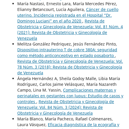
María Nastasi, Ernesto Lara, María Mercedes Pérez,
Elianny Betancourt, Lucía Aguilera,
Cáncer de cuello
uterino. Incidencia registrada en el Hospital “Dr.
Domingo Luciani” en el año 2020
,
Revista de
Obstetricia y Ginecología de Venezuela: Vol. 81 Núm. 4
(2021): Revista de Obstetricia y Ginecología de
Venezuela
Melitza González Pedriquez, Jesús Fernández Pinto,
Dispositivo intrauterino T de cobre 380A: seguridad
como método anticonceptivo en estado posaborto
,
Revista de Obstetricia y Ginecología de Venezuela: Vol.
78 Núm. 3 (2018): Revista de Obstetricia y Ginecología
de Venezuela
Ángela Hernández A, Sheila Godoy Malle, Libia María
Rodríguez, Carlos Jaime Velásquez, María Nazareth
Campo, Lina M. Yassin,
Complicaciones maternas y
perinatales en gestantes con lupus: Estudio de casos y
controles
,
Revista de Obstetricia y Ginecología de
Venezuela: Vol. 84 Núm. 3 (2024): Revista de
Obstetricia y Ginecología de Venezuela
María Blanco, María Pacheco, Rafael Colmenares,
Laura Vásquez,
Eficacia diagnóstica de la ecografía y