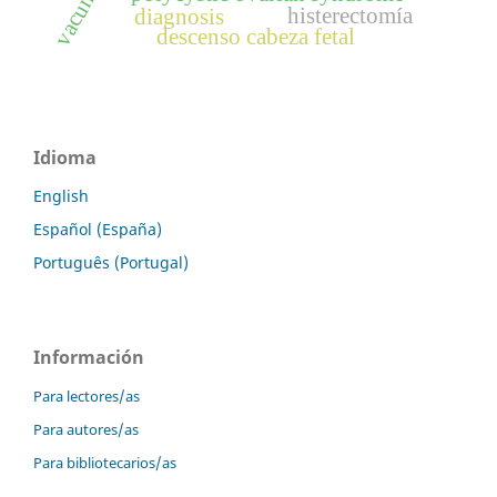
vacuna
histerectomía
diagnosis
descenso cabeza fetal
Idioma
English
Español (España)
Português (Portugal)
Información
Para lectores/as
Para autores/as
Para bibliotecarios/as