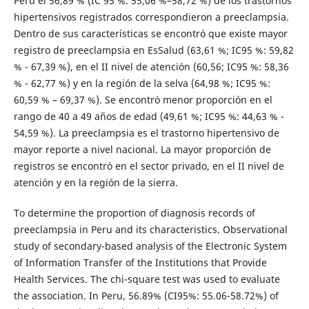
Perú el 56,89 % (IC 95 %: 55,06 %–58,72 %) de los trastornos
hipertensivos registrados correspondieron a preeclampsia.
Dentro de sus características se encontró que existe mayor
registro de preeclampsia en EsSalud (63,61 %; IC95 %: 59,82
% - 67,39 %), en el II nivel de atención (60,56; IC95 %: 58,36
% - 62,77 %) y en la región de la selva (64,98 %; IC95 %:
60,59 % – 69,37 %). Se encontró menor proporción en el
rango de 40 a 49 años de edad (49,61 %; IC95 %: 44,63 % -
54,59 %). La preeclampsia es el trastorno hipertensivo de
mayor reporte a nivel nacional. La mayor proporción de
registros se encontró en el sector privado, en el II nivel de
atención y en la región de la sierra.
To determine the proportion of diagnosis records of
preeclampsia in Peru and its characteristics. Observational
study of secondary-based analysis of the Electronic System
of Information Transfer of the Institutions that Provide
Health Services. The chi-square test was used to evaluate
the association. In Peru, 56.89% (CI95%: 55.06-58.72%) of