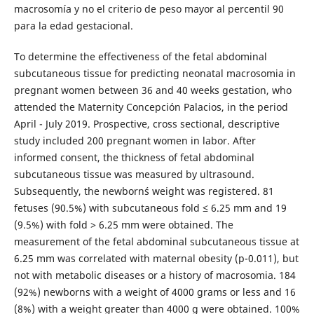
macrosomía y no el criterio de peso mayor al percentil 90
para la edad gestacional.
To determine the effectiveness of the fetal abdominal
subcutaneous tissue for predicting neonatal macrosomia in
pregnant women between 36 and 40 weeks gestation, who
attended the Maternity Concepción Palacios, in the period
April - July 2019. Prospective, cross sectional, descriptive
study included 200 pregnant women in labor. After
informed consent, the thickness of fetal abdominal
subcutaneous tissue was measured by ultrasound.
Subsequently, the newborn´s weight was registered. 81
fetuses (90.5%) with subcutaneous fold ≤ 6.25 mm and 19
(9.5%) with fold ˃ 6.25 mm were obtained. The
measurement of the fetal abdominal subcutaneous tissue at
6.25 mm was correlated with maternal obesity (p-0.011), but
not with metabolic diseases or a history of macrosomia. 184
(92%) newborns with a weight of 4000 grams or less and 16
(8%) with a weight greater than 4000 g were obtained. 100%