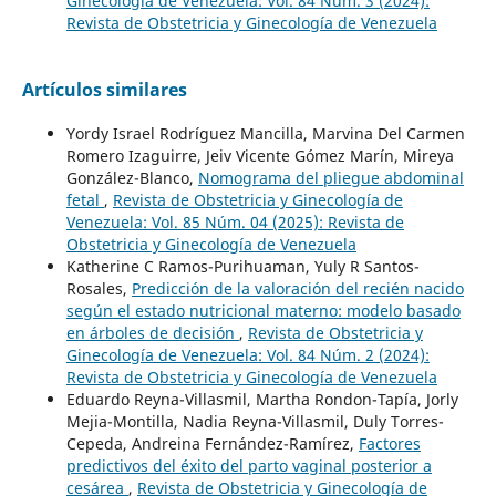
Ginecología de Venezuela: Vol. 84 Núm. 3 (2024):
Revista de Obstetricia y Ginecología de Venezuela
Artículos similares
Yordy Israel Rodríguez Mancilla, Marvina Del Carmen
Romero Izaguirre, Jeiv Vicente Gómez Marín, Mireya
González-Blanco,
Nomograma del pliegue abdominal
fetal
,
Revista de Obstetricia y Ginecología de
Venezuela: Vol. 85 Núm. 04 (2025): Revista de
Obstetricia y Ginecología de Venezuela
Katherine C Ramos-Purihuaman, Yuly R Santos-
Rosales,
Predicción de la valoración del recién nacido
según el estado nutricional materno: modelo basado
en árboles de decisión
,
Revista de Obstetricia y
Ginecología de Venezuela: Vol. 84 Núm. 2 (2024):
Revista de Obstetricia y Ginecología de Venezuela
Eduardo Reyna-Villasmil, Martha Rondon-Tapía, Jorly
Mejia-Montilla, Nadia Reyna-Villasmil, Duly Torres-
Cepeda, Andreina Fernández-Ramírez,
Factores
predictivos del éxito del parto vaginal posterior a
cesárea
,
Revista de Obstetricia y Ginecología de