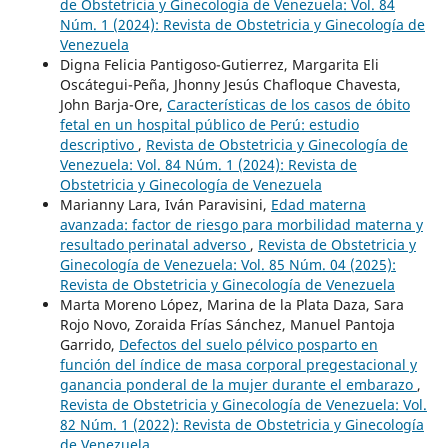
de Obstetricia y Ginecología de Venezuela: Vol. 84
Núm. 1 (2024): Revista de Obstetricia y Ginecología de
Venezuela
Digna Felicia Pantigoso-Gutierrez, Margarita Eli
Oscátegui-Peña, Jhonny Jesús Chafloque Chavesta,
John Barja-Ore,
Características de los casos de óbito
fetal en un hospital público de Perú: estudio
descriptivo
,
Revista de Obstetricia y Ginecología de
Venezuela: Vol. 84 Núm. 1 (2024): Revista de
Obstetricia y Ginecología de Venezuela
Marianny Lara, Iván Paravisini,
Edad materna
avanzada: factor de riesgo para morbilidad materna y
resultado perinatal adverso
,
Revista de Obstetricia y
Ginecología de Venezuela: Vol. 85 Núm. 04 (2025):
Revista de Obstetricia y Ginecología de Venezuela
Marta Moreno López, Marina de la Plata Daza, Sara
Rojo Novo, Zoraida Frías Sánchez, Manuel Pantoja
Garrido,
Defectos del suelo pélvico posparto en
función del índice de masa corporal pregestacional y
ganancia ponderal de la mujer durante el embarazo
,
Revista de Obstetricia y Ginecología de Venezuela: Vol.
82 Núm. 1 (2022): Revista de Obstetricia y Ginecología
de Venezuela