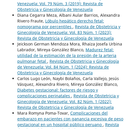
Venezuela: Vol. 79 Núm. 3 (2019): Revista de
Obstetricia y Ginecología de Venezuela
Diana Cegarra Meza, Albani Aular Barrios, Alexandra
Rivero Fraute,
Lóbulo hepático derecho fetal:
nomograma por percentiles
,
Revista de Obstetricia y
Ginecología de Venezuela: Vol. 83 Núm. 1 (2023):
Revista de Obstetricia y Ginecología de Venezuela
Jeickson German Mendoza Mora, Rhaiza Josefa Urbina
Labrador, Mireya González Blanco,
Madurez fetal:
utilidad de la estimación de la presión de la arteria
pulmonar fetal
,
Revista de Obstetricia y Ginecología
de Venezuela: Vol. 84 Núm. 1 (2024): Revista de
Obstetricia y Ginecología de Venezuela
Carlos Lugo León, Naybi Bolaños, Carla Vallejo, Jesús
Vásquez, Alexandra Rivero, Mireya González Blanco,
Diabetes gestacional: factores de riesgo y
complicaciones perinatales
,
Revista de Obstetricia y
Ginecología de Venezuela: Vol. 82 Núm. 1 (2022):
Revista de Obstetricia y Ginecología de Venezuela
Mara Romyna Poma-Tovar,
Complicaciones del
embarazo en pacientes con ganancia excesiva de peso
gestacional en un hospital público peruano
,
Revista