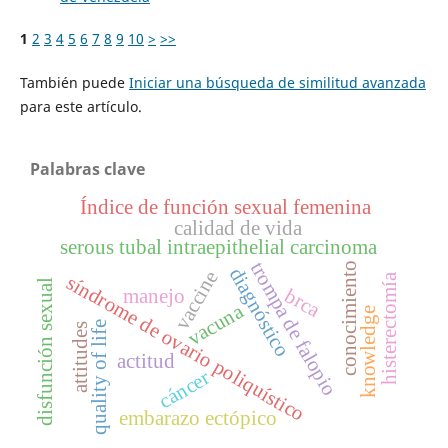
1
2
3
4
5
6
7
8
9
10
>
>>
También puede
Iniciar una búsqueda de similitud avanzada
para este artículo.
Palabras clave
Índice de función sexual femenina
calidad de vida
serous tubal intraepithelial carcinoma
trompa de falopio
conocimiento
diagnóstico
vaccine
histerectomía
síndrome de ovario poliquístico
disfunción sexual
brca
manejo
vacuna
knowledge
quality of life
attitudes
actitud
cáncer
embarazo ectópico