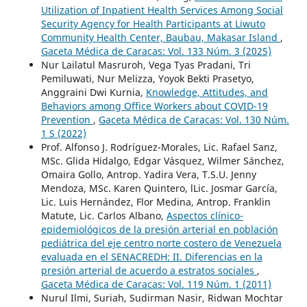
Utilization of Inpatient Health Services Among Social
Security Agency for Health Participants at Liwuto
Community Health Center, Baubau, Makasar Island
,
Gaceta Médica de Caracas: Vol. 133 Núm. 3 (2025)
Nur Lailatul Masruroh, Vega Tyas Pradani, Tri
Pemiluwati, Nur Melizza, Yoyok Bekti Prasetyo,
Anggraini Dwi Kurnia,
Knowledge, Attitudes, and
Behaviors among Office Workers about COVID-19
Prevention
,
Gaceta Médica de Caracas: Vol. 130 Núm.
1 S (2022)
Prof. Alfonso J. Rodríguez-Morales, Lic. Rafael Sanz,
MSc. Glida Hidalgo, Edgar Vásquez, Wilmer Sánchez,
Omaira Gollo, Antrop. Yadira Vera, T.S.U. Jenny
Mendoza, MSc. Karen Quintero, lLic. Josmar García,
Lic. Luis Hernández, Flor Medina, Antrop. Franklin
Matute, Lic. Carlos Albano,
Aspectos clínico-
epidemiológicos de la presión arterial en población
pediátrica del eje centro norte costero de Venezuela
evaluada en el SENACREDH: II. Diferencias en la
presión arterial de acuerdo a estratos sociales
,
Gaceta Médica de Caracas: Vol. 119 Núm. 1 (2011)
Nurul Ilmi, Suriah, Sudirman Nasir, Ridwan Mochtar