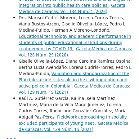
integration into public health care policies
,
Gaceta
Médica de Caracas: Vol. 134 Núm. 1 (2026)
Drs. Marisol Cudris-Moreno, Lorena Cudris-Torres,
Viana Bustos-Arcón, Giselle Olivella- López, Pedro L
Medina-Pulido, Herman A Moreno-Londoño,
Educational technology and academic performance in
students of public educational institutions during
confinement by COVID-19
,
Gaceta Médica de Caracas:
Vol. 128 Núm. 2S (2020)
Giselle Olivella-López, Diana Carolina Ramírez Ospina,
Bertha Lucía Avendaño, Lorena Cudris-Torres, Pedro L.
Medina-Pulido,
Validation and standardization of the
Plutchik suicide risk scale in the civil population and
active police in Colombia
,
Gaceta Médica de Caracas:
Vol. 129 Núm. 1S (2021)
Raúl A. Gutiérrez García, Kalina Isela Martínez
Martínez, María de la Villa Moral Jiménez, Lorena
Cudris-Torres, Rogaciano González-González, María
Abigail Paz-Pérez,
Fieldwork approaching in socially
excluded participants of young neet
,
Gaceta Médica
de Caracas: Vol. 129 Núm. 1S (2021)