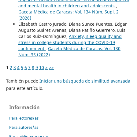
and mental health in children and adolescents
,
Gaceta Médica de Caracas: Vol. 134 Núm. Supl. 2
(2026)
Elizabeth Castro Jurado, Diana Sunce Puentes, Edgar
Augusto Suárez Arenas, Diana Patiño Guerrero, Luis
Carlos Ruiz-Domínguez,
Anxiety, sleep quality and
stress in college students during the COVID-19
confinement
,
Gaceta Médica de Caracas: Vol. 130
Núm. 3S (2022)
1
2
3
4
5
6
7
8
9
10
>
>>
También puede
Iniciar una búsqueda de similitud avanzada
para este artículo.
Información
Para lectores/as
Para autores/as
Para bibliotecarios/as