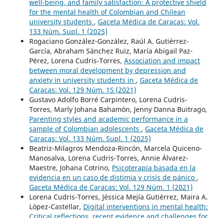
well-being, and family satisfaction: A protective shield
for the mental health of Colombian and Chilean
university students
,
Gaceta Médica de Caracas: Vol.
133 Núm. Supl. 1 (2025)
Rogaciano González-González, Raúl A. Gutiérrez-
García, Abraham Sánchez Ruiz, María Abigail Paz-
Pérez, Lorena Cudris-Torres,
Association and impact
between moral development by depression and
anxiety in university students in
,
Gaceta Médica de
Caracas: Vol. 129 Núm. 1S (2021)
Gustavo Adolfo Borré Carpintero, Lorena Cudris-
Torres, Marly Johana Bahamón, Jenny Danna Buitrago,
Parenting styles and academic performance in a
sample of Colombian adolescents
,
Gaceta Médica de
Caracas: Vol. 133 Núm. Supl. 1 (2025)
Beatriz-Milagros Mendoza-Rincón, Marcela Quiceno-
Manosalva, Lorena Cudris-Torres, Annie Álvarez-
Maestre, Johana Cotrino,
Psicoterapia basada en la
evidencia en un caso de distimia y crisis de pánico
,
Gaceta Médica de Caracas: Vol. 129 Núm. 1 (2021)
Lorena Cudris-Torres, Jéssica Mejía Gutiérrez, Maira A.
López-Castellar,
Digital interventions in mental health:
Critical reflections, recent evidence and challenges for