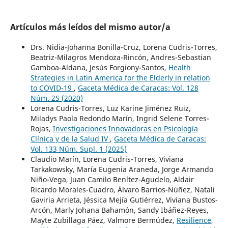
Artículos más leídos del mismo autor/a
Drs. Nidia-Johanna Bonilla-Cruz, Lorena Cudris-Torres,
Beatriz-Milagros Mendoza-Rincón, Andres-Sebastian
Gamboa-Aldana, Jesús Forgiony-Santos,
Health
Strategies in Latin America for the Elderly in relation
to COVID-19
,
Gaceta Médica de Caracas: Vol. 128
Núm. 2S (2020)
Lorena Cudris-Torres, Luz Karine Jiménez Ruiz,
Miladys Paola Redondo Marín, Ingrid Selene Torres-
Rojas,
Investigaciones Innovadoras en Psicología
Clínica y de la Salud IV
,
Gaceta Médica de Caracas:
Vol. 133 Núm. Supl. 1 (2025)
Claudio Marín, Lorena Cudris-Torres, Viviana
Tarkakowsky, María Eugenia Araneda, Jorge Armando
Niño-Vega, Juan Camilo Benítez-Agudelo, Aldair
Ricardo Morales-Cuadro, Álvaro Barrios-Núñez, Natali
Gaviria Arrieta, Jéssica Mejía Gutiérrez, Viviana Bustos-
Arcón, Marly Johana Bahamón, Sandy Ibáñez-Reyes,
Mayte Zubillaga Páez, Valmore Bermúdez,
Resilience,