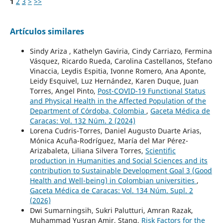
1
2
3
>
>>
Artículos similares
Sindy Ariza , Kathelyn Gaviria, Cindy Carriazo, Fermina
Vásquez, Ricardo Rueda, Carolina Castellanos, Stefano
Vinaccia, Leydis Espitia, Ivonne Romero, Ana Aponte,
Leidy Esquivel, Luz Hernández, Karen Duque, Juan
Torres, Angel Pinto,
Post-COVID-19 Functional Status
and Physical Health in the Affected Population of the
Department of Córdoba, Colombia
,
Gaceta Médica de
Caracas: Vol. 132 Núm. 2 (2024)
Lorena Cudris-Torres, Daniel Augusto Duarte Arias,
Mónica Acuña-Rodríguez, María del Mar Pérez-
Arizabaleta, Liliana Silvera Torres,
Scientific
production in Humanities and Social Sciences and its
contribution to Sustainable Development Goal 3 (Good
Health and Well-being) in Colombian universities
,
Gaceta Médica de Caracas: Vol. 134 Núm. Supl. 2
(2026)
Dwi Sumarningsih, Sukri Palutturi, Amran Razak,
Muhammad Yusran Amir, Stang,
Risk Factors for the