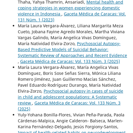
Thaha, Yahya Thamrin, Ansariadi,
Mental health and
coping strategies in women experiencing domestic
violence in Indonesia
,
Gaceta Médica de Caracas: Vol.
131 Núm. 1 (2023)
María Laura Vergara-Álvarez, Liliana Margarita Meza
Cueto, Jobana Fayine Agredo Morales, Martha Viviana
Vargas Galindo, María Angelica Vivas Domínguez,
María Natividad Elvira-Zorzo,
Psychosocial Autopsy-
Based Predictive Models of Suicidal Behavior:
Systematic Review of Approaches and Recent Evidence
,
Gaceta Médica de Caracas: Vol. 133 Núm. 3 (2025)
María Laura Vergara-Álvarez, María Angelica Vivas
Domínguez, Boris Sose Señas Sierra, Mónica Liliana
Romero Jiménez, Juan Guillermo Macías Sánchez,
Pavel Eduardo Rodríguez Durango, María Natividad
Elvira-Zorzo,
Psychosocial autopsy in cases of suicide
in child and adolescent populations: A Systematic
review
,
Gaceta Médica de Caracas: Vol. 133 Núm. 3
(2025)
Yuly-Yohana Bonilla-Flores, Vivian Peña-Parada, Paola
Cárdenas-Malpica, Angie Calderon- Balseca, Marlen-
Karina Fernández-Delgado, Jesús Forgiony-Santos,
Impact of health-related habits on neurodevelopment