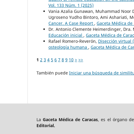
Vol. 133 Núm. 1 (2025)
Vania Azalia Gunawan, Muhammad Noor Di
Ugroseno Yudho Bintoro, Ami Ashariati, Me
Cancer. A Case Report
,
Gaceta Médica de 
Dr. Antonio Clemente Heimerdinger, Dra. 
Educación inicial
,
Gaceta Médica de Caraca
Rafael Romero-Reverón,
Disección virtual
osteología humana
,
Gaceta Médica de Car
1
2
3
4
5
6
7
8
9
10
>
>>
También puede
Iniciar una búsqueda de simili
La
Gaceta Médica de Caracas
, es el órgano d
Editorial.