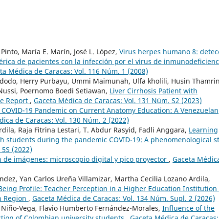
Pinto, María E. Marín, José L. López,
Virus herpes humano 8: detec
rica de pacientes con la infección por el virus de inmunodeficienc
ta Médica de Caracas: Vol. 116 Núm. 1 (2008)
idodo, Herry Purbayu, Ummi Maimunah, Ulfa kholili, Husin Thamrin
ussi, Poernomo Boedi Setiawan,
Liver Cirrhosis Patient with
se Report
,
Gaceta Médica de Caracas: Vol. 131 Núm. S2 (2023)
e COVID-19 Pandemic on Current Anatomy Education: A Venezuelan
ica de Caracas: Vol. 130 Núm. 2 (2022)
dila, Raja Fitrina Lestari, T. Abdur Rasyid, Fadli Anggara,
Learning
h students during the pandemic COVID-19: A phenomenological s
 5S (2022)
ón de imágenes: microscopio digital y pico proyector
,
Gaceta Médic
ndez, Yan Carlos Ureña Villamizar, Martha Cecilia Lozano Ardila,
Being Profile: Teacher Perception in a Higher Education Institution 
n Region
,
Gaceta Médica de Caracas: Vol. 134 Núm. Supl. 2 (2026)
o Niño-Vega, Flavio Humberto Fernández-Morales,
Influence of the
ction of Colombian university students
,
Gaceta Médica de Caracas: