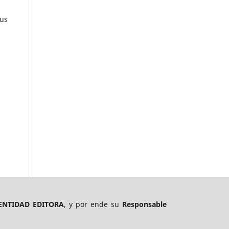
nus
ENTIDAD EDITORA
, y por ende su
Responsable