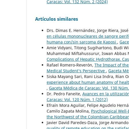
Caracas: Vol. 132 Núm. 2 (2024)
Artículos similares
Drs. Dimas E. Hernández, Jorge Riera, José 
en células mononucleares de sangre perifé
humana con/sin sarcoma de Kaposi
,
Gace
Amie Vidyani, Titong Sugihartono, Budi W
Muhammad Miftahussurur, Iswan Abbas N
Complications of Hepatic Hydrothorax. Ca
Rafael Romero-Reverón,
The Impact of th
Medical Student’s Perspective
,
Gaceta Méd
Siska Mayang Sari, Rani Lisa Indra, Rian Or
experience about human anatomy of healt
,
Gaceta Médica de Caracas: Vol. 130 Núm.
Dr. Pedro Faneite,
Avances en la utilizaci
Caracas: Vol. 120 Núm. 1 (2012)
Efraín Mora Aguilar, Felipe Agudelo Herná
Camilo Zapata Molina,
Psychological Well-
the Northwest of the Colombian Caribbea
Javier David Paredes-Daza, Jorge Armand
quality of remote education on the satisfa