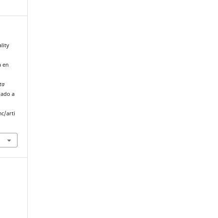
lity
a en
ta
rado a
c/arti