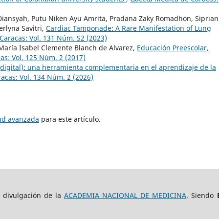
ansyah, Putu Niken Ayu Amrita, Pradana Zaky Romadhon, Sipria
rlyna Savitri,
Cardiac Tamponade: A Rare Manifestation of Lung
Caracas: Vol. 131 Núm. S2 (2023)
María Isabel Clemente Blanch de Alvarez,
Educación Preescolar,
s: Vol. 125 Núm. 2 (2017)
 (digital): una herramienta complementaria en el aprendizaje de la
acas: Vol. 134 Núm. 2 (2026)
tud avanzada
para este artículo.
e divulgación de la
ACADEMIA NACIONAL DE MEDICINA
. Siendo