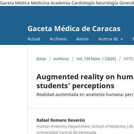
Gaceta Médica Medicina Academia Cardiología Neurología Ginecol
Gaceta Médica de Caracas
Actual
Archivos
Avisos
Acerca de
Inicio
/
Archivos
/
Vol. 134 Núm. 1 (2026)
/
ARTÍ
Augmented reality on hum
students’ perceptions
Realidad aumentada en anatomía humana: perce
Rafael Romero Reverón
Human Anatomy Department, School of Medicine, J.M. V
Universidad Central de Venezuela