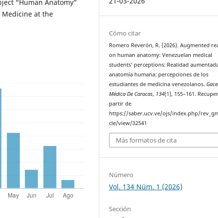
21-03-2026
subject “Human Anatomy”
f Medicine at the
Cómo citar
Romero Reverón, R. (2026). Augmented rea
on human anatomy: Venezuelan medical
students’ perceptions: Realidad aumentad
anatomía humana: percepciones de los
estudiantes de medicina venezolanos.
Gace
Médica De Caracas
,
134
(1), 155–161. Recupe
partir de
https://saber.ucv.ve/ojs/index.php/rev_gm
cle/view/32541
Más formatos de cita
Número
Vol. 134 Núm. 1 (2026)
Sección