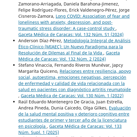
Zamorano-Arriagada, Daniela Barahona-Jimenez,
Felipe Rodríguez-Flores, Erick Valdenegro-Pérez, Jorge
Cisneros-Zamora,
Long COVID: Association of fear and
loneliness with anxiety, depression, and post-
traumatic stress disorder: A case-control study
,
Gaceta Médica de Caracas: Vol. 132 Núm. S1 (2024)
Anderson Díaz-Pérez,
Metodología Integral de Análisis
Ético-Clínico (MIAEC): Un Nuevo Paradigma para la
Resolución de Dilemas al Final de la Vida
,
Gaceta
Médica de Caracas: Vol. 132 Núm. 2 (2024)
Stefano Vinaccia, Fernando Riveros Munévar, Japcy
Margarita Quiceno,
Relaciones entre resiliencia, apoyo
social, autoestima, emociones negativas, percepción
de enfermedad y calidad de vida relacionada con la
salud en pacientes con diagnóstico artritis reumatoide
,
Gaceta Médica de Caracas: Vol. 130 Núm. 1 (2022)
Raúl Eduardo Montenegro De Gracia, Juan Estrella,
Andrea Pineda, Dunia Caicedo, Olga Gilkes,
Evaluación
de la salud mental positiva y deterioro cognitivo entre
estudiantes de primer y tercer año de la licenciatura
en psicología
,
Gaceta Médica de Caracas: Vol. 133
Núm. Supl. 1 (2025)