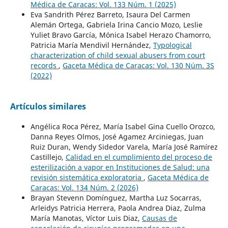
Médica de Caracas: Vol. 133 Núm. 1 (2025)
Eva Sandrith Pérez Barreto, Isaura Del Carmen
Alemán Ortega, Gabriela Irina Cancio Mozo, Leslie
Yuliet Bravo García, Mónica Isabel Herazo Chamorro,
Patricia María Mendivil Hernández,
Typological
characterization of child sexual abusers from court
records
,
Gaceta Médica de Caracas: Vol. 130 Núm. 3S
(2022)
Artículos similares
Angélica Roca Pérez, María Isabel Gina Cuello Orozco,
Danna Reyes Olmos, José Agamez Arciniegas, Juan
Ruiz Duran, Wendy Sidedor Varela, María José Ramírez
Castillejo,
Calidad en el cumplimiento del proceso de
esterilización a vapor en Instituciones de Salud: una
revisión sistemática exploratoria
,
Gaceta Médica de
Caracas: Vol. 134 Núm. 2 (2026)
Brayan Stevenn Domínguez, Martha Luz Socarras,
Arleidys Patricia Herrera, Paola Andrea Diaz, Zulma
María Manotas, Víctor Luis Diaz,
Causas de