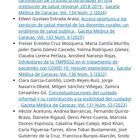
cancelación de cirugías programadas en una
institución de salud regional, 2018-2019
,
Gaceta
Médica de Caracas: Vol. 134 Núm. 2 (2026)
Edwin Gustavo Estrada Araoz,
Acceso oportuno a los
servicios de salud mental de los docentes rurales: un
problema de salud pública
,
Gaceta Médica de
Caracas: Vol. 133 Núm. 4 (2025)
Freiser Eceomo Cruz Mosquera, María Camila Murillo,
Jader Darío Gómez Caicedo, Yolima Rodríguez Gómez,
Claudia Lorena Perlaza, Anisbed Naranjo Rojas,
Inhibidores de la TMPRSS2 en el tratamiento de
pacientes con COVID-19: revisión exploratoria
,
Gaceta
Médica de Caracas: Vol. 130 Núm. 3 (2022)
Clara García-Cantillo, Lizeth Reyes-Ruiz, Jorge
Navarro-Obeid, Milgen Sánchez-Villegas, Zamira
Cervantes-Gil,
Conceptualizaciones del cuidado
informal y su contribución a la visibilidad del cuidador
,
Gaceta Médica de Caracas: Vol. 131 Núm. S3 (2023)
Héctor Aceituno, Andrea Barrancas, Fernando Quiroz-
Bravo, Dairene Rigaud, Denis Pérez-Cuesta, Marcela
Osores-Espinoza, Catalina Rojas-Catejo, Abid Khan,
Carla Figueroa-Torres, Aline Tobar-Bustamente, José
Gutiérrez de la Cruz, Francisca Burgos-Alarcón, Sindy