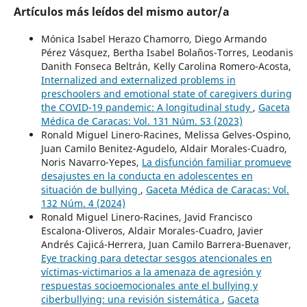
Artículos más leídos del mismo autor/a
Mónica Isabel Herazo Chamorro, Diego Armando
Pérez Vásquez, Bertha Isabel Bolaños-Torres, Leodanis
Danith Fonseca Beltrán, Kelly Carolina Romero-Acosta,
Internalized and externalized problems in
preschoolers and emotional state of caregivers during
the COVID-19 pandemic: A longitudinal study
,
Gaceta
Médica de Caracas: Vol. 131 Núm. S3 (2023)
Ronald Miguel Linero-Racines, Melissa Gelves-Ospino,
Juan Camilo Benitez-Agudelo, Aldair Morales-Cuadro,
Noris Navarro-Yepes,
La disfunción familiar promueve
desajustes en la conducta en adolescentes en
situación de bullying
,
Gaceta Médica de Caracas: Vol.
132 Núm. 4 (2024)
Ronald Miguel Linero-Racines, Javid Francisco
Escalona-Oliveros, Aldair Morales-Cuadro, Javier
Andrés Cajicá-Herrera, Juan Camilo Barrera-Buenaver,
Eye tracking para detectar sesgos atencionales en
víctimas-victimarios a la amenaza de agresión y
respuestas socioemocionales ante el bullying y
ciberbullying: una revisión sistemática
,
Gaceta