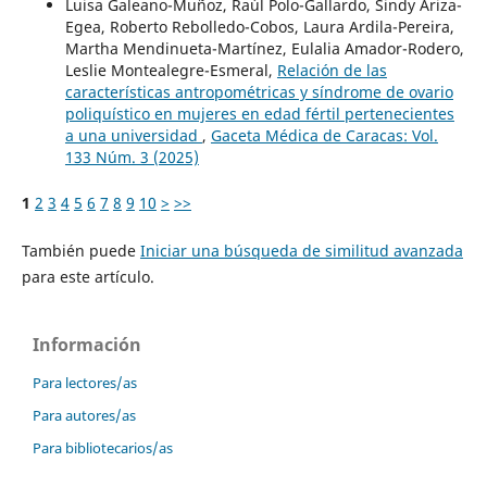
Luisa Galeano-Muñoz, Raúl Polo-Gallardo, Sindy Ariza-
Egea, Roberto Rebolledo-Cobos, Laura Ardila-Pereira,
Martha Mendinueta-Martínez, Eulalia Amador-Rodero,
Leslie Montealegre-Esmeral,
Relación de las
características antropométricas y síndrome de ovario
poliquístico en mujeres en edad fértil pertenecientes
a una universidad
,
Gaceta Médica de Caracas: Vol.
133 Núm. 3 (2025)
1
2
3
4
5
6
7
8
9
10
>
>>
También puede
Iniciar una búsqueda de similitud avanzada
para este artículo.
Información
Para lectores/as
Para autores/as
Para bibliotecarios/as