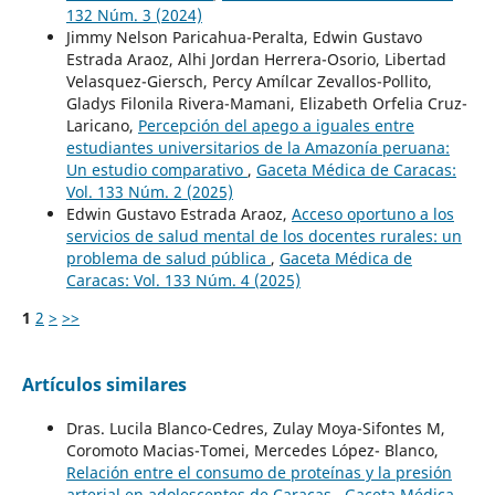
132 Núm. 3 (2024)
Jimmy Nelson Paricahua-Peralta, Edwin Gustavo
Estrada Araoz, Alhi Jordan Herrera-Osorio, Libertad
Velasquez-Giersch, Percy Amílcar Zevallos-Pollito,
Gladys Filonila Rivera-Mamani, Elizabeth Orfelia Cruz-
Laricano,
Percepción del apego a iguales entre
estudiantes universitarios de la Amazonía peruana:
Un estudio comparativo
,
Gaceta Médica de Caracas:
Vol. 133 Núm. 2 (2025)
Edwin Gustavo Estrada Araoz,
Acceso oportuno a los
servicios de salud mental de los docentes rurales: un
problema de salud pública
,
Gaceta Médica de
Caracas: Vol. 133 Núm. 4 (2025)
1
2
>
>>
Artículos similares
Dras. Lucila Blanco-Cedres, Zulay Moya-Sifontes M,
Coromoto Macias-Tomei, Mercedes López- Blanco,
Relación entre el consumo de proteínas y la presión
arterial en adolescentes de Caracas
,
Gaceta Médica