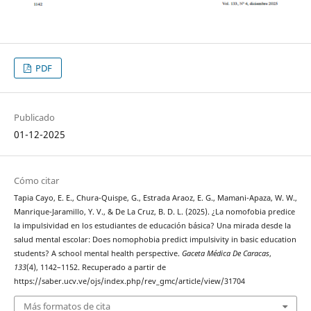
PDF
Publicado
01-12-2025
Cómo citar
Tapia Cayo, E. E., Chura-Quispe, G., Estrada Araoz, E. G., Mamani-Apaza, W. W.,
Manrique-Jaramillo, Y. V., & De La Cruz, B. D. L. (2025). ¿La nomofobia predice
la impulsividad en los estudiantes de educación básica? Una mirada desde la
salud mental escolar: Does nomophobia predict impulsivity in basic education
students? A school mental health perspective.
Gaceta Médica De Caracas
,
133
(4), 1142–1152. Recuperado a partir de
https://saber.ucv.ve/ojs/index.php/rev_gmc/article/view/31704
Más formatos de cita