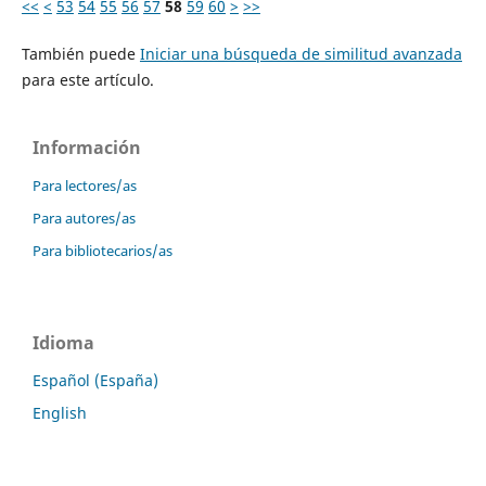
<<
<
53
54
55
56
57
58
59
60
>
>>
También puede
Iniciar una búsqueda de similitud avanzada
para este artículo.
Información
Para lectores/as
Para autores/as
Para bibliotecarios/as
Idioma
Español (España)
English