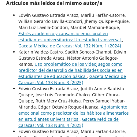
Artículos más leídos del mismo autor/a
Edwin Gustavo Estrada Araoz, Marilú Farfán-Latorre,
Willian Gerardo Lavilla-Condori, Jhemy Quispe-Aquise,
Mari Luz Lavilla-Condori, Maribel Mamani-Roque,
Estrés académico y cansancio emocional en
estudiantes universitarios: Un estudio transversal
,
Gaceta Médica de Caracas: Vol. 132 Núm. 1 (2024)
Katerin Valdez-Castro, Sadith Soncco-Champi, Edwin
Gustavo Estrada Araoz, Néstor Antonio Gallegos-
Ramos,
Uso problemático de los videojuegos como
predictor del desarrollo de habilidades sociales en
estudiantes de educación básica
,
Gaceta Médica de
Caracas: Vol. 133 Núm. 3 (2025)
Edwin Gustavo Estrada Araoz, Judith Annie Bautista-
Quispe, Jose Luis Coronado-Chalco, Gilber Chura-
Quispe, Ruth Mery Cruz-Huisa, Percy Samuel Yabar-
Miranda, Edgar Octavio Roque-Huanca,
Agotamiento
emocional como predictor de los hábitos alimentarios
en estudiantes universitarios
,
Gaceta Médica de
Caracas: Vol. 133 Núm. 4 (2025)
Edwin Gustavo Estrada Araoz, Marilú Farfán-Latorre,