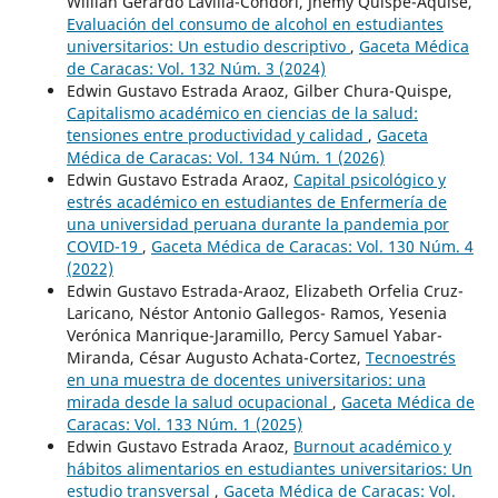
Willian Gerardo Lavilla-Condori, Jhemy Quispe-Aquise,
Evaluación del consumo de alcohol en estudiantes
universitarios: Un estudio descriptivo
,
Gaceta Médica
de Caracas: Vol. 132 Núm. 3 (2024)
Edwin Gustavo Estrada Araoz, Gilber Chura-Quispe,
Capitalismo académico en ciencias de la salud:
tensiones entre productividad y calidad
,
Gaceta
Médica de Caracas: Vol. 134 Núm. 1 (2026)
Edwin Gustavo Estrada Araoz,
Capital psicológico y
estrés académico en estudiantes de Enfermería de
una universidad peruana durante la pandemia por
COVID-19
,
Gaceta Médica de Caracas: Vol. 130 Núm. 4
(2022)
Edwin Gustavo Estrada-Araoz, Elizabeth Orfelia Cruz-
Laricano, Néstor Antonio Gallegos- Ramos, Yesenia
Verónica Manrique-Jaramillo, Percy Samuel Yabar-
Miranda, César Augusto Achata-Cortez,
Tecnoestrés
en una muestra de docentes universitarios: una
mirada desde la salud ocupacional
,
Gaceta Médica de
Caracas: Vol. 133 Núm. 1 (2025)
Edwin Gustavo Estrada Araoz,
Burnout académico y
hábitos alimentarios en estudiantes universitarios: Un
estudio transversal
,
Gaceta Médica de Caracas: Vol.