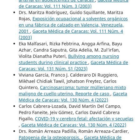
de Caracas: Vol. 111 Núm. 3 (2003)
Drs. Maritza Rodríguez, Guido Squillante, Maritza
Rojas,
Exposición ocupacional a solventes orgánicos
en una fábrica de calzado en Valencia, Venezuela,
2001
,
Gaceta Médica de Caracas: Vol. 111 Núm. 4
(2003)
Eka Malfasari, Rizka Febtrina, Angga Arfina, Bayu
Azhar, Candra Saputra, Gita Adelia, M. Zul’irfan,
Violita Dianatha Puteri,
Bullying among nursing
students during clinical practice
,
Gaceta Médica de
Caracas: Vol. 131 Núm. S1 (2023)
Viviana García, Franco J. Calderaro Di Ruggiero,
Mikhael Chidiak Tawil, Johatson Freytez, Carlos
Quintero,
Carcinosarcoma: tumor mülleriano mixto
maligno de cuello uterino. Reporte de caso
,
Gaceta
Médica de Caracas: Vol. 130 Núm. 4 (2022)
Carlos Cabrera-Lozada, David Martín Del Campo,
Pedro Faneite, Jeiv Gómez, Carlos David Cabrera
Figallo,
COVID-19 y cerebro fetal: afectación y secuelas
,
Gaceta Médica de Caracas: Vol. 130 Núm. 4 (2022)
Drs. Román Arreaza Padilla, Román Arreaza-Cardier,
Patogenia de la osteoporosis.
,
Gaceta Médica de