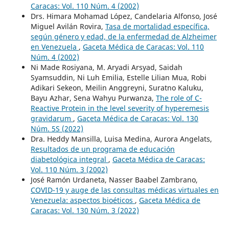
Caracas: Vol. 110 Núm. 4 (2002)
Drs. Himara Mohamad López, Candelaria Alfonso, José
Miguel Avilán Rovira,
Tasa de mortalidad específica,
según género y edad, de la enfermedad de Alzheimer
en Venezuela
,
Gaceta Médica de Caracas: Vol. 110
Núm. 4 (2002)
Ni Made Rosiyana, M. Aryadi Arsyad, Saidah
Syamsuddin, Ni Luh Emilia, Estelle Lilian Mua, Robi
Adikari Sekeon, Meilin Anggreyni, Suratno Kaluku,
Bayu Azhar, Sena Wahyu Purwanza,
The role of C-
Reactive Protein in the level severity of hyperemesis
gravidarum
,
Gaceta Médica de Caracas: Vol. 130
Núm. 5S (2022)
Dra. Heddy Mansilla, Luisa Medina, Aurora Angelats,
Resultados de un programa de educación
diabetológica integral
,
Gaceta Médica de Caracas:
Vol. 110 Núm. 3 (2002)
José Ramón Urdaneta, Nasser Baabel Zambrano,
COVID-19 y auge de las consultas médicas virtuales en
Venezuela: aspectos bioéticos
,
Gaceta Médica de
Caracas: Vol. 130 Núm. 3 (2022)