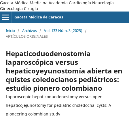
Gaceta Médica Medicina Academia Cardiología Neurología
Ginecología Cirugía
Gaceta Médica de Caracas
Inicio
/
Archivos
/
Vol. 133 Núm. 3 (2025)
/
ARTÍCULOS ORIGINALES
Hepaticoduodenostomía
laparoscópica versus
hepaticoyeyunostomía abierta en
quistes coledocianos pediátricos:
estudio pionero colombiano
Laparoscopic hepaticoduodenostomy versus open
hepaticojejunostomy for pediatric choledochal cysts: A
pioneering colombian study