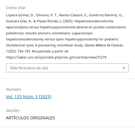
Cómo citar
Lopera Gómez, D., Olivares, P. T., Ramos Classon, E., Gutiérrez Ramírez, G.,
Guevara Díaz, A., & Plazas Román, J. (2025). Hepaticoduodenostomía
laparoscópica versus hepaticoyeyunostomía abierta en quistes coledocianos
pediátricos: estudio pionero colombiano: Laparoscopic
hepaticoduodenostomy versus open hepaticojejunostomy for pediatric
choledochal cysts: A pioneering colombian study.
Gaceta Médica De Caracas
,
133
(3), 734–743. Recuperado a partir de
https://saber.ucv.ve/ojs/index.php/rev_gmc/article/view/31279
Más formatos de cita
Número
Vol. 133 Núm. 3 (2025)
Sección
ARTÍCULOS ORIGINALES