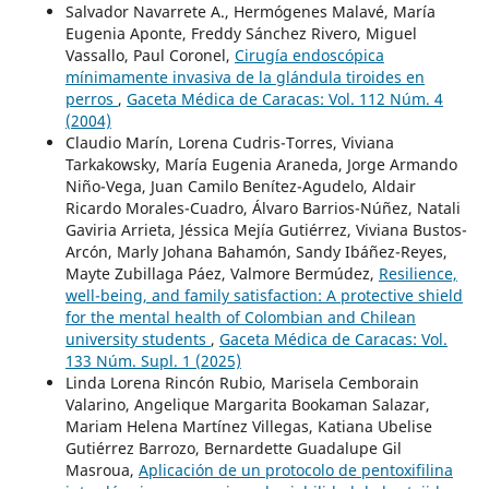
Salvador Navarrete A., Hermógenes Malavé, María
Eugenia Aponte, Freddy Sánchez Rivero, Miguel
Vassallo, Paul Coronel,
Cirugía endoscópica
mínimamente invasiva de la glándula tiroides en
perros
,
Gaceta Médica de Caracas: Vol. 112 Núm. 4
(2004)
Claudio Marín, Lorena Cudris-Torres, Viviana
Tarkakowsky, María Eugenia Araneda, Jorge Armando
Niño-Vega, Juan Camilo Benítez-Agudelo, Aldair
Ricardo Morales-Cuadro, Álvaro Barrios-Núñez, Natali
Gaviria Arrieta, Jéssica Mejía Gutiérrez, Viviana Bustos-
Arcón, Marly Johana Bahamón, Sandy Ibáñez-Reyes,
Mayte Zubillaga Páez, Valmore Bermúdez,
Resilience,
well-being, and family satisfaction: A protective shield
for the mental health of Colombian and Chilean
university students
,
Gaceta Médica de Caracas: Vol.
133 Núm. Supl. 1 (2025)
Linda Lorena Rincón Rubio, Marisela Cemborain
Valarino, Angelique Margarita Bookaman Salazar,
Mariam Helena Martínez Villegas, Katiana Ubelise
Gutiérrez Barrozo, Bernardette Guadalupe Gil
Masroua,
Aplicación de un protocolo de pentoxifilina