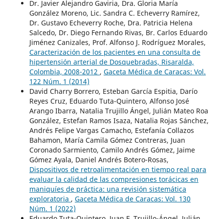
Dr. Javier Alejandro Gaviria, Dra. Gloria María
González Moreno, Lic. Sandra C. Echeverry Ramírez,
Dr. Gustavo Echeverry Roche, Dra. Patricia Helena
Salcedo, Dr. Diego Fernando Rivas, Br. Carlos Eduardo
Jiménez Canizales, Prof. Alfonso J. Rodríguez Morales,
Caracterización de los pacientes en una consulta de
hipertensión arterial de Dosquebradas, Risaralda,
Colombia, 2008-2012
,
Gaceta Médica de Caracas: Vol.
122 Núm. 1 (2014)
David Charry Borrero, Esteban García Espitia, Darío
Reyes Cruz, Eduardo Tuta-Quintero, Alfonso José
Arango Ibarra, Natalia Trujillo Ángel, Julián Mateo Roa
González, Estefan Ramos Isaza, Natalia Rojas Sánchez,
Andrés Felipe Vargas Camacho, Estefanía Collazos
Bahamon, María Camila Gómez Contreras, Juan
Coronado Sarmiento, Camilo Andrés Gómez, Jaime
Gómez Ayala, Daniel Andrés Botero-Rosas,
Dispositivos de retroalimentación en tiempo real para
evaluar la calidad de las compresiones torácicas en
maniquíes de práctica: una revisión sistemática
exploratoria
,
Gaceta Médica de Caracas: Vol. 130
Núm. 1 (2022)
Eduardo Tuta-Quintero, Juan F. Trujillo-Ángel, Julián