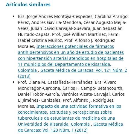
Artículos similares
Brs. Jorge Andrés Montoya-Céspedes, Carolina Arango
Pérez, Andrés Gaviria-Mendoza, César Augusto Mejía-
Vélez, Julián David Carvajal-Guevara, Juan Sebastián
Hurtado-Zapata, Prof. José William Martínez, Farm.
Isabel Cristina Muñoz, Prof. Alfonso J. Rodríguez
Morales,
Interacciones potenciales de fármacos
antihipertensivos en un año de estudio de pacientes
con hipertensión arterial atendidos en hospitales de
11 municipios del Departamento de Risaralda,
Colombia
,
Gaceta Médica de Caracas: Vol. 121 Núm. 2
(2013)
Prof. Diana M. Castañeda-Hernández, Brs. Álvaro
Mondragón-Cardona, Carlos F. Campo- Betancourth,
Daniel Tobón-García, Verónica Alzate-Carvajal, Carlos
E. Jiménez- Canizales, Prof. Alfonso J. Rodríguez
Morales,
Impacto de una actividad formativa en los
conocimientos, actitudes y percepciones sobre
tuberculosis de estudiantes de medicina de una
Universidad de Risaralda, Colombia
,
Gaceta Médica
de Caracas: Vol. 120 Núm. 1 (2012)