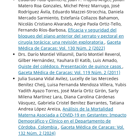
Matero Roa Gonzales, Michel Pérez Marrugo, José
Rodríguez Ávila, Eduardo Mazzei-Strocchia, Daniela
Mercado Sarmiento, Estefanía Collazos Bahamon,
Nicolás Cristiano Alvarado, Angie Paola Ortiz-Tello,
Fernando Ríos-Barbosa,
Eficacia y seguridad del
bloqueo del plano anterior del serrato y pectoral en
cirugía torácica: una revisión exploratoria
,
Gaceta
Médica de Caracas: Vol. 130 Núm. 2 (2022)
Drs. Darío Montiel Villasmil, Darío Montiel Reverol,
Gilber Hernández, Yauhara El Katib, Luis Amado,
Quiste del colédoco. Presentación de quince casos
,
Gaceta Médica de Caracas: Vol. 119 Núm. 2 (2011)
Julia Susana Vidal Avilez, Lucelly de las Mercedes
Benítez Cheij, Luisa Fernanda Mendoza Villera, Yubis
Yadith Ayazo Torres, José María Ortiz Girón, Sarly
Milena Martínez Lara, Diana Carolina Cárdenas
Vásquez, Gabriela Cristel Benítez Barrantes, Tatiana
Andrea López Areiza,
Análisis de la Mortalidad
Materna Asociada a COVID-19 en Gestantes: Impacto
Demográfico y Clínico en el Departamento de
Córdoba, Colombia
,
Gaceta Médica de Caracas: Vol.
132 Núm. 2 (2024)