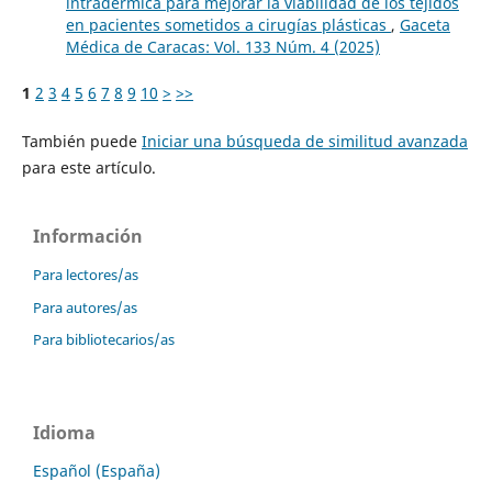
intradérmica para mejorar la viabilidad de los tejidos
en pacientes sometidos a cirugías plásticas
,
Gaceta
Médica de Caracas: Vol. 133 Núm. 4 (2025)
1
2
3
4
5
6
7
8
9
10
>
>>
También puede
Iniciar una búsqueda de similitud avanzada
para este artículo.
Información
Para lectores/as
Para autores/as
Para bibliotecarios/as
Idioma
Español (España)