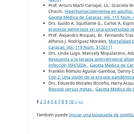
Prof. Arturo Martí-Carvajal, Lic. Graciela N
Chacín,
Hiperhomocisteinemia en adultos 
Gaceta Médica de Caracas: Vol. 115 Núm. 
Drs. Guido A. Squillante G., Carlos A. Espi
procesos peligrosos en una universidad 
Prof. Alejandro Risquez, Br. Fernando Trasl
Alfonso J. Rodríguez Morales,
Mortalidad 
Caracas: Vol. 119 Núm. 3 (2011)
Drs. Linda Lugo, Maricely Miquilareno, Ada
Respuesta a la terapia antirretroviral alt
infección VIH/SIDA
,
Gaceta Médica de Cara
Franklin Rómulo Aguilar-Gamboa, Danny
CoV-2: Una visión de la era pos pandémic
Drs. Eduardo Morales Briceño, Harry Acqu
Riesgos versus metas
,
Gaceta Médica de C
1
2
3
4
5
6
7
8
9
10
>
>>
También puede
Iniciar una búsqueda de simili