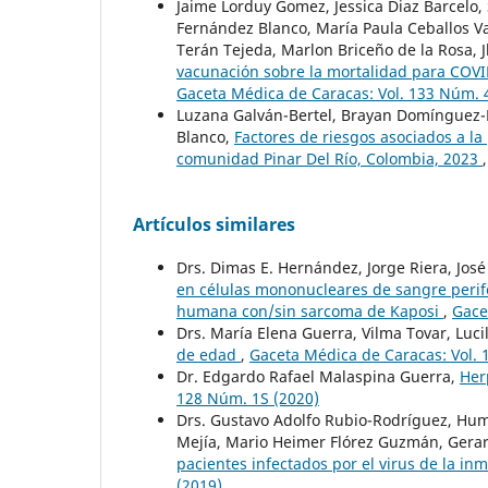
Jaime Lorduy Gomez, Jessica Diaz Barcelo, 
Fernández Blanco, María Paula Ceballos Va
Terán Tejeda, Marlon Briceño de la Rosa,
vacunación sobre la mortalidad para COVI
Gaceta Médica de Caracas: Vol. 133 Núm. 
Luzana Galván-Bertel, Brayan Domínguez-
Blanco,
Factores de riesgos asociados a l
comunidad Pinar Del Río, Colombia, 2023
Artículos similares
Drs. Dimas E. Hernández, Jorge Riera, José 
en células mononucleares de sangre perifé
humana con/sin sarcoma de Kaposi
,
Gace
Drs. María Elena Guerra, Vilma Tovar, Luc
de edad
,
Gaceta Médica de Caracas: Vol. 
Dr. Edgardo Rafael Malaspina Guerra,
Her
128 Núm. 1S (2020)
Drs. Gustavo Adolfo Rubio-Rodríguez, Hum
Mejía, Mario Heimer Flórez Guzmán, Gera
pacientes infectados por el virus de la 
(2019)