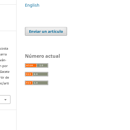
English
Enviar un artículo
Acosta
Parra
Número actual
lván-
ón por
Gaceta
tir de
c/arti