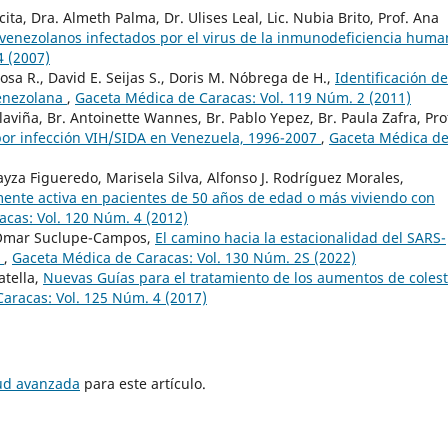
icita, Dra. Almeth Palma, Dr. Ulises Leal, Lic. Nubia Brito, Prof. Ana
venezolanos infectados por el virus de la inmunodeficiencia hum
4 (2007)
nosa R., David E. Seijas S., Doris M. Nóbrega de H.,
Identificación de
venezolana
,
Gaceta Médica de Caracas: Vol. 119 Núm. 2 (2011)
aviña, Br. Antoinette Wannes, Br. Pablo Yepez, Br. Paula Zafra, Pro
por infección VIH/SIDA en Venezuela, 1996-2007
,
Gaceta Médica d
yza Figueredo, Marisela Silva, Alfonso J. Rodríguez Morales,
amente activa en pacientes de 50 años de edad o más viviendo con
cas: Vol. 120 Núm. 4 (2012)
 Omar Suclupe-Campos,
El camino hacia la estacionalidad del SARS-
a
,
Gaceta Médica de Caracas: Vol. 130 Núm. 2S (2022)
atella,
Nuevas Guías para el tratamiento de los aumentos de colest
aracas: Vol. 125 Núm. 4 (2017)
tud avanzada
para este artículo.