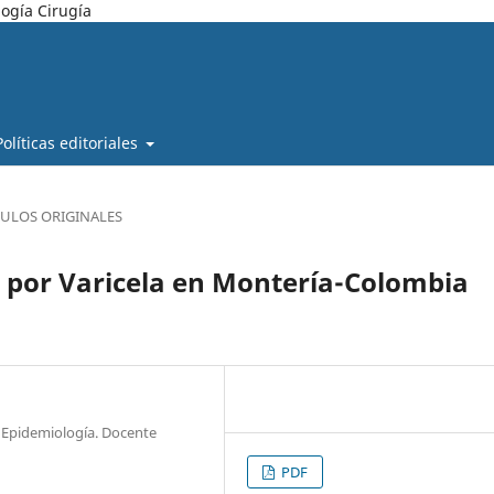
ogía Cirugía
Políticas editoriales
CULOS ORIGINALES
n por Varicela en Montería-Colombia
c Epidemiología. Docente
PDF