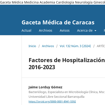
Gaceta Médica Medicina Academia Cardiología Neurología Ginecol
Gaceta Médica de Caracas
Actual
Archivos
Avisos
Acerca de
Inicio
/
Archivos
/
Vol. 132 Núm. 3 (2024)
/
ARTÍ
Factores de Hospitalizació
2016-2023
Jaime Lorduy Gómez
Bacteriólogo, Especialista en Microbiología Clínica, Ms
Universidad Libre Seccional Barranquilla
https://orcid.org/0000-0001-8941-5592