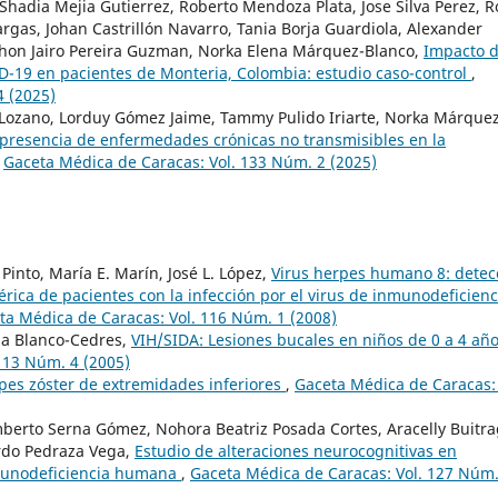
Shadia Mejia Gutierrez, Roberto Mendoza Plata, Jose Silva Perez, R
rgas, Johan Castrillón Navarro, Tania Borja Guardiola, Alexander
 Jhon Jairo Pereira Guzman, Norka Elena Márquez-Blanco,
Impacto d
D-19 en pacientes de Monteria, Colombia: estudio caso-control
,
4 (2025)
Lozano, Lorduy Gómez Jaime, Tammy Pulido Iriarte, Norka Márquez
a presencia de enfermedades crónicas no transmisibles en la
,
Gaceta Médica de Caracas: Vol. 133 Núm. 2 (2025)
Pinto, María E. Marín, José L. López,
Virus herpes humano 8: detec
rica de pacientes con la infección por el virus de inmunodeficienc
ta Médica de Caracas: Vol. 116 Núm. 1 (2008)
ila Blanco-Cedres,
VIH/SIDA: Lesiones bucales en niños de 0 a 4 añ
113 Núm. 4 (2005)
pes zóster de extremidades inferiores
,
Gaceta Médica de Caracas: 
berto Serna Gómez, Nohora Beatriz Posada Cortes, Aracelly Buitr
rdo Pedraza Vega,
Estudio de alteraciones neurocognitivas en
inmunodeficiencia humana
,
Gaceta Médica de Caracas: Vol. 127 Núm.