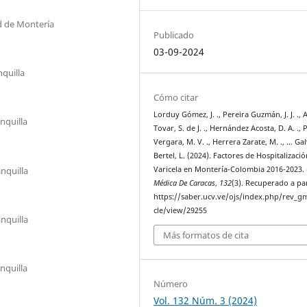
d de Montería
Publicado
03-09-2024
quilla
Cómo citar
Lorduy Gómez, J. ., Pereira Guzmán, J. J. ., 
nquilla
Tovar, S. de J. ., Hernández Acosta, D. A. ., 
Vergara, M. V. ., Herrera Zarate, M. ., … Ga
Bertel, L. (2024). Factores de Hospitalizaci
nquilla
Varicela en Montería-Colombia 2016-2023.
Médica De Caracas
,
132
(3). Recuperado a par
https://saber.ucv.ve/ojs/index.php/rev_gm
cle/view/29255
nquilla
Más formatos de cita
nquilla
Número
Vol. 132 Núm. 3 (2024)