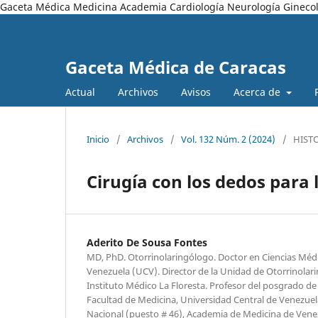
Gaceta Médica Medicina Academia Cardiología Neurología Ginecol
Gaceta Médica de Caracas
Actual
Archivos
Avisos
Acerca de
Inicio
/
Archivos
/
Vol. 132 Núm. 2 (2024)
/
HISTO
Cirugía con los dedos para 
Aderito De Sousa Fontes
MD, PhD. Otorrinolaringólogo. Doctor en Ciencias Méd
Venezuela (UCV). Director de la Unidad de Otorrinolar
Instituto Médico La Floresta. Profesor del posgrado de
Facultad de Medicina, Universidad Central de Venezu
Nacional (puesto # 46), Academia de Medicina de Vene