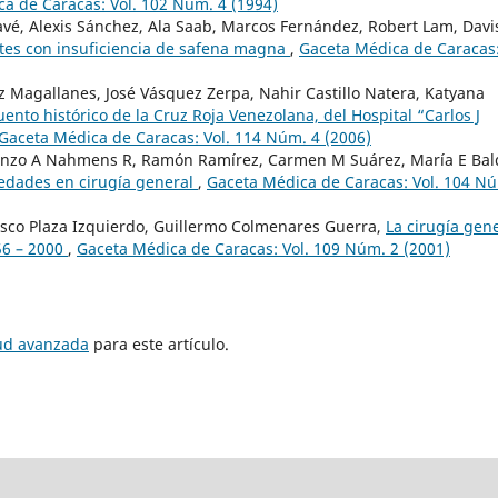
a de Caracas: Vol. 102 Núm. 4 (1994)
vé, Alexis Sánchez, Ala Saab, Marcos Fernández, Robert Lam, Davi
tes con insuficiencia de safena magna
,
Gaceta Médica de Caracas
 Magallanes, José Vásquez Zerpa, Nahir Castillo Natera, Katyana
ento histórico de la Cruz Roja Venezolana, del Hospital “Carlos J
Gaceta Médica de Caracas: Vol. 114 Núm. 4 (2006)
enzo A Nahmens R, Ramón Ramírez, Carmen M Suárez, María E Bal
edades en cirugía general
,
Gaceta Médica de Caracas: Vol. 104 N
isco Plaza Izquierdo, Guillermo Colmenares Guerra,
La cirugía gen
56 – 2000
,
Gaceta Médica de Caracas: Vol. 109 Núm. 2 (2001)
tud avanzada
para este artículo.