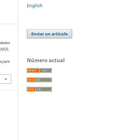
English
Enviar un artículo
s dedos
132
(2).
Número actual
c/arti