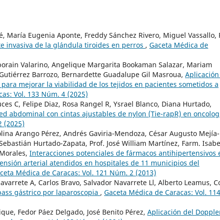
, María Eugenia Aponte, Freddy Sánchez Rivero, Miguel Vassallo, 
invasiva de la glándula tiroides en perros
,
Gaceta Médica de
borain Valarino, Angelique Margarita Bookaman Salazar, Mariam
e Gutiérrez Barrozo, Bernardette Guadalupe Gil Masroua,
Aplicación
 para mejorar la viabilidad de los tejidos en pacientes sometidos a
as: Vol. 133 Núm. 4 (2025)
es C, Felipe Diaz, Rosa Rangel R, Ysrael Blanco, Diana Hurtado,
ed abdominal con cintas ajustables de nylon (Tie-rapR) en oncolo
2 (2025)
lina Arango Pérez, Andrés Gaviria-Mendoza, César Augusto Mejía-
 Sebastián Hurtado-Zapata, Prof. José William Martínez, Farm. Isabe
 Morales,
Interacciones potenciales de fármacos antihipertensivos 
ensión arterial atendidos en hospitales de 11 municipios del
ceta Médica de Caracas: Vol. 121 Núm. 2 (2013)
 Navarrete A, Carlos Bravo, Salvador Navarrete Ll, Alberto Leamus, 
pass gástrico por laparoscopia
,
Gaceta Médica de Caracas: Vol. 11
ique, Fedor Páez Delgado, José Benito Pérez,
Aplicación del Dopple