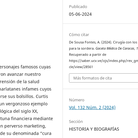
Publicado
05-06-2024
Cómo citar
De Sousa Fontes, A. (2024). Cirugía con lo
para la sordera.
Gaceta Médica De Caracas
,
Recuperado a partir de
https://saber.ucv.ve/ojs/index.php/rev_gm
 personajes famosos cuyas
cle/view/28561
eron avanzar nuestro
Más formatos de cita
ensión de la salud
harlatanes infames cuyos
se sus bolsillos. Curtis
Número
 un vergonzoso ejemplo
Vol. 132 Núm. 2 (2024)
lógica del siglo XX,
tuna financiera mediante
Sección
un perverso marketing,
HISTORIA Y BIOGRAFÍAS
a de su denominada “cura