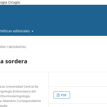
ogía Cirugía
Políticas editoriales
RIA Y BIOGRAFÍAS
la sordera
icas Universidad Central de
ingología Endoscópica del
PDF
 Otorrinolaringología.
ela. Miembro Correspondiente
zuela