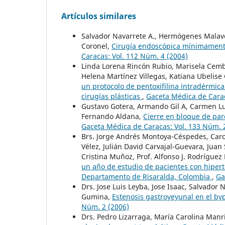
Artículos similares
Salvador Navarrete A., Hermógenes Malavé
Coronel,
Cirugía endoscópica mínimamente 
Caracas: Vol. 112 Núm. 4 (2004)
Linda Lorena Rincón Rubio, Marisela Cem
Helena Martínez Villegas, Katiana Ubelis
un protocolo de pentoxifilina intradérmica
cirugías plásticas
,
Gaceta Médica de Carac
Gustavo Gotera, Armando Gil A, Carmen Luc
Fernando Aldana,
Cierre en bloque de par
Gaceta Médica de Caracas: Vol. 133 Núm. 
Brs. Jorge Andrés Montoya-Céspedes, Caro
Vélez, Julián David Carvajal-Guevara, Juan
Cristina Muñoz, Prof. Alfonso J. Rodríguez
un año de estudio de pacientes con hipert
Departamento de Risaralda, Colombia
,
Ga
Drs. Jose Luis Leyba, Jose Isaac, Salvador
Gumina,
Estenosis gastroyeyunal en el by
Núm. 2 (2006)
Drs. Pedro Lizarraga, María Carolina Manr