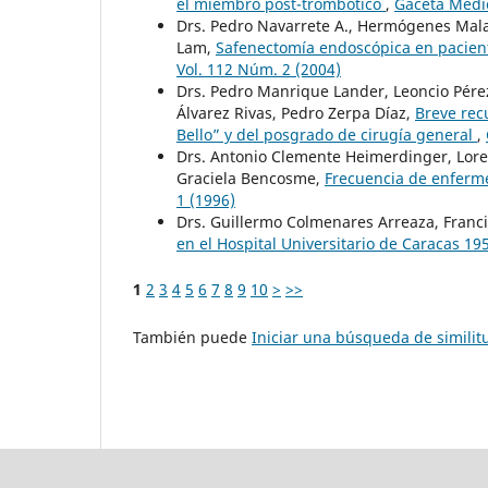
el miembro post-trombótico
,
Gaceta Médic
Drs. Pedro Navarrete A., Hermógenes Mala
Lam,
Safenectomía endoscópica en pacien
Vol. 112 Núm. 2 (2004)
Drs. Pedro Manrique Lander, Leoncio Pérez
Álvarez Rivas, Pedro Zerpa Díaz,
Breve recu
Bello” y del posgrado de cirugía general
,
Drs. Antonio Clemente Heimerdinger, Lor
Graciela Bencosme,
Frecuencia de enferm
1 (1996)
Drs. Guillermo Colmenares Arreaza, Franc
en el Hospital Universitario de Caracas 19
1
2
3
4
5
6
7
8
9
10
>
>>
También puede
Iniciar una búsqueda de simili