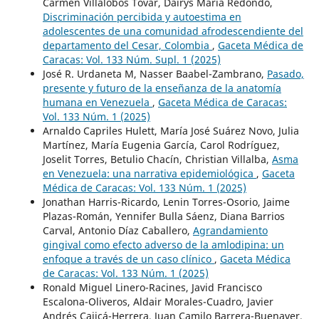
Carmen Villalobos Tovar, Dairys María Redondo,
Discriminación percibida y autoestima en
adolescentes de una comunidad afrodescendiente del
departamento del Cesar, Colombia
,
Gaceta Médica de
Caracas: Vol. 133 Núm. Supl. 1 (2025)
José R. Urdaneta M, Nasser Baabel-Zambrano,
Pasado,
presente y futuro de la enseñanza de la anatomía
humana en Venezuela
,
Gaceta Médica de Caracas:
Vol. 133 Núm. 1 (2025)
Arnaldo Capriles Hulett, María José Suárez Novo, Julia
Martínez, María Eugenia García, Carol Rodríguez,
Joselit Torres, Betulio Chacín, Christian Villalba,
Asma
en Venezuela: una narrativa epidemiológica
,
Gaceta
Médica de Caracas: Vol. 133 Núm. 1 (2025)
Jonathan Harris-Ricardo, Lenin Torres-Osorio, Jaime
Plazas-Román, Yennifer Bulla Sáenz, Diana Barrios
Carval, Antonio Díaz Caballero,
Agrandamiento
gingival como efecto adverso de la amlodipina: un
enfoque a través de un caso clínico
,
Gaceta Médica
de Caracas: Vol. 133 Núm. 1 (2025)
Ronald Miguel Linero-Racines, Javid Francisco
Escalona-Oliveros, Aldair Morales-Cuadro, Javier
Andrés Cajicá-Herrera, Juan Camilo Barrera-Buenaver,