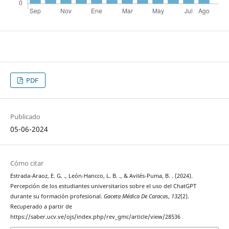
PDF
Publicado
05-06-2024
Cómo citar
Estrada-Araoz, E. G. ., León-Hancco, L. B. ., & Avilés-Puma, B. . (2024).
Percepción de los estudiantes universitarios sobre el uso del ChatGPT
durante su formación profesional.
Gaceta Médica De Caracas
,
132
(2).
Recuperado a partir de
https://saber.ucv.ve/ojs/index.php/rev_gmc/article/view/28536