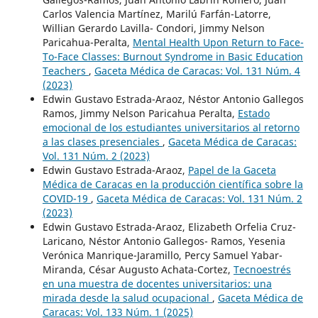
Carlos Valencia Martínez, Marilú Farfán-Latorre,
Willian Gerardo Lavilla- Condori, Jimmy Nelson
Paricahua-Peralta,
Mental Health Upon Return to Face-
To-Face Classes: Burnout Syndrome in Basic Education
Teachers
,
Gaceta Médica de Caracas: Vol. 131 Núm. 4
(2023)
Edwin Gustavo Estrada-Araoz, Néstor Antonio Gallegos
Ramos, Jimmy Nelson Paricahua Peralta,
Estado
emocional de los estudiantes universitarios al retorno
a las clases presenciales
,
Gaceta Médica de Caracas:
Vol. 131 Núm. 2 (2023)
Edwin Gustavo Estrada-Araoz,
Papel de la Gaceta
Médica de Caracas en la producción científica sobre la
COVID-19
,
Gaceta Médica de Caracas: Vol. 131 Núm. 2
(2023)
Edwin Gustavo Estrada-Araoz, Elizabeth Orfelia Cruz-
Laricano, Néstor Antonio Gallegos- Ramos, Yesenia
Verónica Manrique-Jaramillo, Percy Samuel Yabar-
Miranda, César Augusto Achata-Cortez,
Tecnoestrés
en una muestra de docentes universitarios: una
mirada desde la salud ocupacional
,
Gaceta Médica de
Caracas: Vol. 133 Núm. 1 (2025)