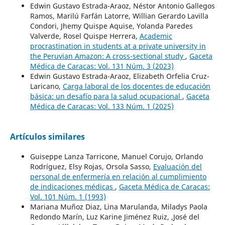
Edwin Gustavo Estrada-Araoz, Néstor Antonio Gallegos
Ramos, Marilú Farfán Latorre, Willian Gerardo Lavilla
Condori, Jhemy Quispe Aquise, Yolanda Paredes
Valverde, Rosel Quispe Herrera,
Academic
procrastination in students at a private university in
the Peruvian Amazon: A cross-sectional study
,
Gaceta
Médica de Caracas: Vol. 131 Núm. 3 (2023)
Edwin Gustavo Estrada-Araoz, Elizabeth Orfelia Cruz-
Laricano,
Carga laboral de los docentes de educación
básica: un desafío para la salud ocupacional
,
Gaceta
Médica de Caracas: Vol. 133 Núm. 1 (2025)
Artículos similares
Guiseppe Lanza Tarricone, Manuel Corujo, Orlando
Rodríguez, Elsy Rojas, Orsola Sasso,
Evaluación del
personal de enfermería en relación al cumplimiento
de indicaciones médicas
,
Gaceta Médica de Caracas:
Vol. 101 Núm. 1 (1993)
Mariana Muñoz Diaz, Lina Marulanda, Miladys Paola
Redondo Marín, Luz Karine Jiménez Ruiz, ,José del