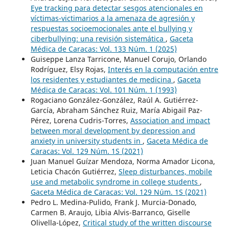
Eye tracking para detectar sesgos atencionales en
víctimas-victimarios a la amenaza de agresión y
respuestas socioemocionales ante el bullying y
ciberbullying: una revisión sistemática
,
Gaceta
Médica de Caracas: Vol. 133 Núm. 1 (2025)
Guiseppe Lanza Tarricone, Manuel Corujo, Orlando
Rodríguez, Elsy Rojas,
Interés en la computación entre
los residentes y estudiantes de medicina
,
Gaceta
Médica de Caracas: Vol. 101 Núm. 1 (1993)
Rogaciano González-González, Raúl A. Gutiérrez-
García, Abraham Sánchez Ruiz, María Abigail Paz-
Pérez, Lorena Cudris-Torres,
Association and impact
between moral development by depression and
anxiety in university students in
,
Gaceta Médica de
Caracas: Vol. 129 Núm. 1S (2021)
Juan Manuel Guízar Mendoza, Norma Amador Licona,
Leticia Chacón Gutiérrez,
Sleep disturbances, mobile
use and metabolic syndrome in college students
,
Gaceta Médica de Caracas: Vol. 129 Núm. 1S (2021)
Pedro L. Medina-Pulido, Frank J. Murcia-Donado,
Carmen B. Araujo, Libia Alvis-Barranco, Giselle
Olivella-López,
Critical study of the written discourse