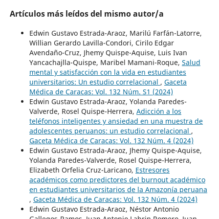
Artículos más leídos del mismo autor/a
Edwin Gustavo Estrada-Araoz, Marilú Farfán-Latorre,
Willian Gerardo Lavilla-Condori, Cirilo Edgar
Avendaño-Cruz, Jhemy Quispe-Aquise, Luis Ivan
Yancachajlla-Quispe, Maribel Mamani-Roque,
Salud
mental y satisfacción con la vida en estudiantes
universitarios: Un estudio correlacional
,
Gaceta
Médica de Caracas: Vol. 132 Núm. S1 (2024)
Edwin Gustavo Estrada-Araoz, Yolanda Paredes-
Valverde, Rosel Quispe-Herrera,
Adicción a los
teléfonos inteligentes y ansiedad en una muestra de
adolescentes peruanos: un estudio correlacional
,
Gaceta Médica de Caracas: Vol. 132 Núm. 4 (2024)
Edwin Gustavo Estrada-Araoz, Jhemy Quispe-Aquise,
Yolanda Paredes-Valverde, Rosel Quispe-Herrera,
Elizabeth Orfelia Cruz-Laricano,
Estresores
académicos como predictores del burnout académico
en estudiantes universitarios de la Amazonía peruana
,
Gaceta Médica de Caracas: Vol. 132 Núm. 4 (2024)
Edwin Gustavo Estrada-Araoz, Néstor Antonio
Gallegos-Ramos, Juan Antonio Labrin Romero, Juan