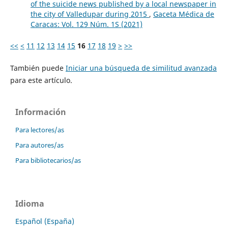
of the suicide news published by a local newspaper in
the city of Valledupar during 2015
,
Gaceta Médica de
Caracas: Vol. 129 Núm. 1S (2021)
<<
<
11
12
13
14
15
16
17
18
19
>
>>
También puede
Iniciar una búsqueda de similitud avanzada
para este artículo.
Información
Para lectores/as
Para autores/as
Para bibliotecarios/as
Idioma
Español (España)