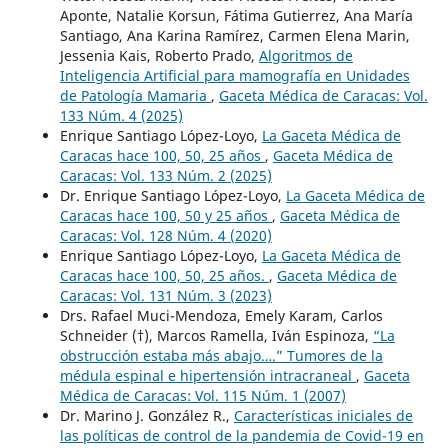
Aponte, Natalie Korsun, Fátima Gutierrez, Ana María
Santiago, Ana Karina Ramírez, Carmen Elena Marin,
Jessenia Kais, Roberto Prado,
Algoritmos de
Inteligencia Artificial para mamografía en Unidades
de Patología Mamaria
,
Gaceta Médica de Caracas: Vol.
133 Núm. 4 (2025)
Enrique Santiago López-Loyo,
La Gaceta Médica de
Caracas hace 100, 50, 25 años
,
Gaceta Médica de
Caracas: Vol. 133 Núm. 2 (2025)
Dr. Enrique Santiago López-Loyo,
La Gaceta Médica de
Caracas hace 100, 50 y 25 años
,
Gaceta Médica de
Caracas: Vol. 128 Núm. 4 (2020)
Enrique Santiago López-Loyo,
La Gaceta Médica de
Caracas hace 100, 50, 25 años.
,
Gaceta Médica de
Caracas: Vol. 131 Núm. 3 (2023)
Drs. Rafael Muci-Mendoza, Emely Karam, Carlos
Schneider (†), Marcos Ramella, Iván Espinoza,
“La
obstrucción estaba más abajo….” Tumores de la
médula espinal e hipertensión intracraneal
,
Gaceta
Médica de Caracas: Vol. 115 Núm. 1 (2007)
Dr. Marino J. González R.,
Características iniciales de
las políticas de control de la pandemia de Covid-19 en