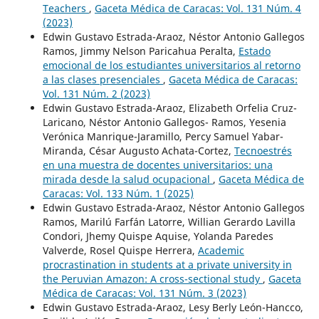
Teachers
,
Gaceta Médica de Caracas: Vol. 131 Núm. 4
(2023)
Edwin Gustavo Estrada-Araoz, Néstor Antonio Gallegos
Ramos, Jimmy Nelson Paricahua Peralta,
Estado
emocional de los estudiantes universitarios al retorno
a las clases presenciales
,
Gaceta Médica de Caracas:
Vol. 131 Núm. 2 (2023)
Edwin Gustavo Estrada-Araoz, Elizabeth Orfelia Cruz-
Laricano, Néstor Antonio Gallegos- Ramos, Yesenia
Verónica Manrique-Jaramillo, Percy Samuel Yabar-
Miranda, César Augusto Achata-Cortez,
Tecnoestrés
en una muestra de docentes universitarios: una
mirada desde la salud ocupacional
,
Gaceta Médica de
Caracas: Vol. 133 Núm. 1 (2025)
Edwin Gustavo Estrada-Araoz, Néstor Antonio Gallegos
Ramos, Marilú Farfán Latorre, Willian Gerardo Lavilla
Condori, Jhemy Quispe Aquise, Yolanda Paredes
Valverde, Rosel Quispe Herrera,
Academic
procrastination in students at a private university in
the Peruvian Amazon: A cross-sectional study
,
Gaceta
Médica de Caracas: Vol. 131 Núm. 3 (2023)
Edwin Gustavo Estrada-Araoz, Lesy Berly León-Hancco,