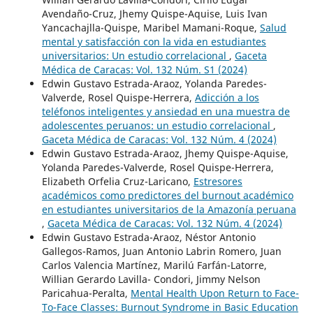
Avendaño-Cruz, Jhemy Quispe-Aquise, Luis Ivan
Yancachajlla-Quispe, Maribel Mamani-Roque,
Salud
mental y satisfacción con la vida en estudiantes
universitarios: Un estudio correlacional
,
Gaceta
Médica de Caracas: Vol. 132 Núm. S1 (2024)
Edwin Gustavo Estrada-Araoz, Yolanda Paredes-
Valverde, Rosel Quispe-Herrera,
Adicción a los
teléfonos inteligentes y ansiedad en una muestra de
adolescentes peruanos: un estudio correlacional
,
Gaceta Médica de Caracas: Vol. 132 Núm. 4 (2024)
Edwin Gustavo Estrada-Araoz, Jhemy Quispe-Aquise,
Yolanda Paredes-Valverde, Rosel Quispe-Herrera,
Elizabeth Orfelia Cruz-Laricano,
Estresores
académicos como predictores del burnout académico
en estudiantes universitarios de la Amazonía peruana
,
Gaceta Médica de Caracas: Vol. 132 Núm. 4 (2024)
Edwin Gustavo Estrada-Araoz, Néstor Antonio
Gallegos-Ramos, Juan Antonio Labrin Romero, Juan
Carlos Valencia Martínez, Marilú Farfán-Latorre,
Willian Gerardo Lavilla- Condori, Jimmy Nelson
Paricahua-Peralta,
Mental Health Upon Return to Face-
To-Face Classes: Burnout Syndrome in Basic Education