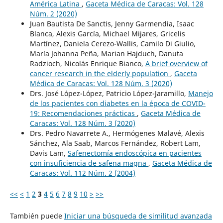
América Latina
,
Gaceta Médica de Caracas: Vol. 128
Núm. 2 (2020)
Juan Bautista De Sanctis, Jenny Garmendia, Isaac
Blanca, Alexis García, Michael Mijares, Gricelis
Martínez, Daniela Cerezo-Wallis, Camilo Di Giulio,
María Johanna Peña, Marian Hajduch, Danuta
Radzioch, Nicolás Enrique Bianco,
A brief overview of
cancer research in the elderly population
,
Gaceta
Médica de Caracas: Vol. 128 Núm. 3 (2020)
Drs. José López-López, Patricio López-Jaramillo,
Manejo
de los pacientes con diabetes en la época de COVID-
19: Recomendaciones prácticas
,
Gaceta Médica de
Caracas: Vol. 128 Núm. 3 (2020)
Drs. Pedro Navarrete A., Hermógenes Malavé, Alexis
Sánchez, Ala Saab, Marcos Fernández, Robert Lam,
Davis Lam,
Safenectomía endoscópica en pacientes
con insuficiencia de safena magna
,
Gaceta Médica de
Caracas: Vol. 112 Núm. 2 (2004)
<<
<
1
2
3
4
5
6
7
8
9
10
>
>>
También puede
Iniciar una búsqueda de similitud avanzada