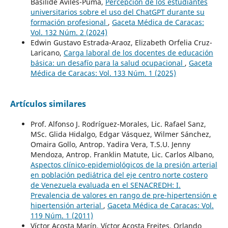
Basilide Avilés-Puma,
Percepción de los estudiantes
universitarios sobre el uso del ChatGPT durante su
formación profesional
,
Gaceta Médica de Caracas:
Vol. 132 Núm. 2 (2024)
Edwin Gustavo Estrada-Araoz, Elizabeth Orfelia Cruz-
Laricano,
Carga laboral de los docentes de educación
básica: un desafío para la salud ocupacional
,
Gaceta
Médica de Caracas: Vol. 133 Núm. 1 (2025)
Artículos similares
Prof. Alfonso J. Rodríguez-Morales, Lic. Rafael Sanz,
MSc. Glida Hidalgo, Edgar Vásquez, Wilmer Sánchez,
Omaira Gollo, Antrop. Yadira Vera, T.S.U. Jenny
Mendoza, Antrop. Franklin Matute, Lic. Carlos Albano,
Aspectos clínico-epidemiológicos de la presión arterial
en población pediátrica del eje centro norte costero
de Venezuela evaluada en el SENACREDH: I.
Prevalencia de valores en rango de pre-hipertensión e
hipertensión arterial
,
Gaceta Médica de Caracas: Vol.
119 Núm. 1 (2011)
Víctor Acosta Marín, Víctor Acosta Freites, Orlando