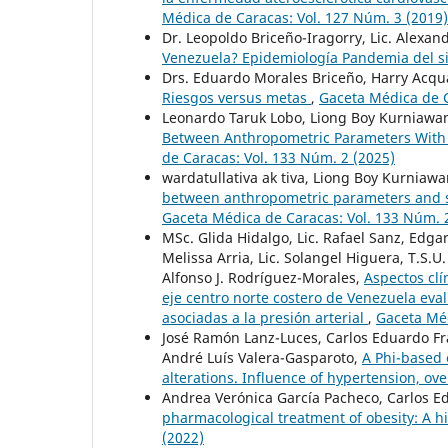
Médica de Caracas: Vol. 127 Núm. 3 (2019)
Dr. Leopoldo Briceño-Iragorry, Lic. Alexand
Venezuela? Epidemiología Pandemia del s
Drs. Eduardo Morales Briceño, Harry Acqu
Riesgos versus metas
,
Gaceta Médica de C
Leonardo Taruk Lobo, Liong Boy Kurniawan
Between Anthropometric Parameters With Se
de Caracas: Vol. 133 Núm. 2 (2025)
wardatullativa ak tiva, Liong Boy Kurniaw
between anthropometric parameters and s
Gaceta Médica de Caracas: Vol. 133 Núm. 
MSc. Glida Hidalgo, Lic. Rafael Sanz, Edga
Melissa Arria, Lic. Solangel Higuera, T.S.U
Alfonso J. Rodríguez-Morales,
Aspectos clí
eje centro norte costero de Venezuela eva
asociadas a la presión arterial
,
Gaceta Méd
José Ramón Lanz-Luces, Carlos Eduardo Fr
André Luís Valera-Gasparoto,
A Phi-based 
alterations. Influence of hypertension, ov
Andrea Verónica García Pacheco, Carlos Ed
pharmacological treatment of obesity: A hi
(2022)