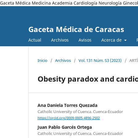
Gaceta Médica Medicina Academia Cardiología Neurología Ginecol
Gaceta Médica de Caracas
Actual
Archivos
Avisos
Acerca de
Inicio
/
Archivos
/
Vol. 131 Núm. S3 (2023)
/
ART
Obesity paradox and cardio
Ana Daniela Torres Quezada
Catholic University of Cuenca. Cuenca-Ecuador
https://orcid.org/0009-0005-4896-2502
Juan Pablo Garcés Ortega
Catholic University of Cuenca. Cuenca-Ecuador