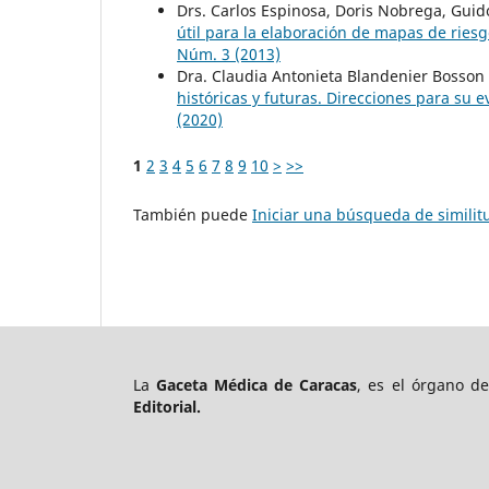
Drs. Carlos Espinosa, Doris Nobrega, Guid
útil para la elaboración de mapas de rie
Núm. 3 (2013)
Dra. Claudia Antonieta Blandenier Bosson
históricas y futuras. Direcciones para su
(2020)
1
2
3
4
5
6
7
8
9
10
>
>>
También puede
Iniciar una búsqueda de simili
La
Gaceta Médica de Caracas
, es el órgano d
Editorial.