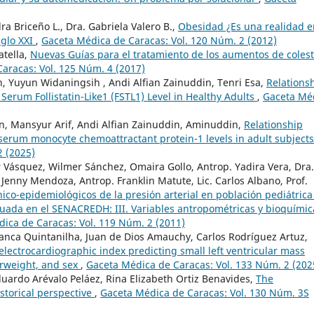
ra Briceño L., Dra. Gabriela Valero B.,
Obesidad ¿Es una realidad e
iglo XXI
,
Gaceta Médica de Caracas: Vol. 120 Núm. 2 (2012)
atella,
Nuevas Guías para el tratamiento de los aumentos de colest
aracas: Vol. 125 Núm. 4 (2017)
, Yuyun Widaningsih , Andi Alfian Zainuddin, Tenri Esa,
Relations
rum Follistatin-Like1 (FSTL1) Level in Healthy Adults
,
Gaceta Mé
an, Mansyur Arif, Andi Alfian Zainuddin, Aminuddin,
Relationship
erum monocyte chemoattractant protein-1 levels in adult subject
2 (2025)
r Vásquez, Wilmer Sánchez, Omaira Gollo, Antrop. Yadira Vera, Dra.
. Jenny Mendoza, Antrop. Franklin Matute, Lic. Carlos Albano, Prof.
nico-epidemiológicos de la presión arterial en población pediátrica
luada en el SENACREDH: III. Variables antropométricas y bioquímic
ica de Caracas: Vol. 119 Núm. 2 (2011)
anca Quintanilha, Juan de Dios Amauchy, Carlos Rodríguez Artuz,
electrocardiographic index predicting small left ventricular mass
erweight, and sex
,
Gaceta Médica de Caracas: Vol. 133 Núm. 2 (202
uardo Arévalo Peláez, Rina Elizabeth Ortiz Benavides,
The
storical perspective
,
Gaceta Médica de Caracas: Vol. 130 Núm. 3S