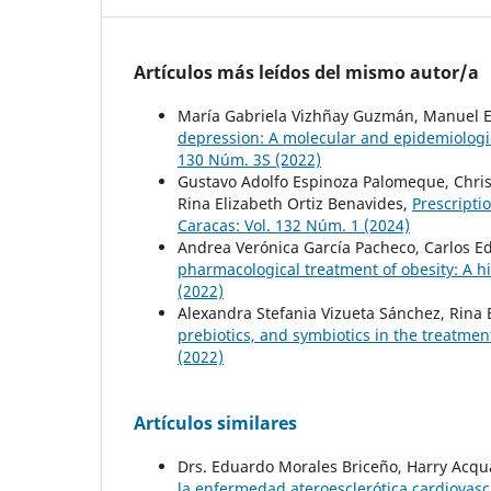
Artículos más leídos del mismo autor/a
María Gabriela Vizhñay Guzmán, Manuel Er
depression: A molecular and epidemiologi
130 Núm. 3S (2022)
Gustavo Adolfo Espinoza Palomeque, Chris
Rina Elizabeth Ortiz Benavides,
Prescripti
Caracas: Vol. 132 Núm. 1 (2024)
Andrea Verónica García Pacheco, Carlos Ed
pharmacological treatment of obesity: A hi
(2022)
Alexandra Stefania Vizueta Sánchez, Rina 
prebiotics, and symbiotics in the treatmen
(2022)
Artículos similares
Drs. Eduardo Morales Briceño, Harry Acqu
la enfermedad ateroesclerótica cardiovas