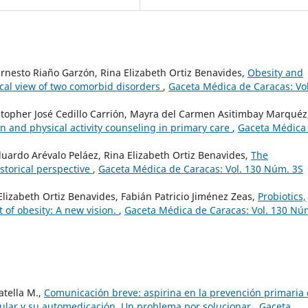
nesto Riaño Garzón, Rina Elizabeth Ortiz Benavides,
Obesity and
cal view of two comorbid disorders
,
Gaceta Médica de Caracas: Vol
topher José Cedillo Carrión, Mayra del Carmen Asitimbay Marquéz
on and physical activity counseling in primary care
,
Gaceta Médica
uardo Arévalo Peláez, Rina Elizabeth Ortiz Benavides,
The
storical perspective
,
Gaceta Médica de Caracas: Vol. 130 Núm. 3S
Elizabeth Ortiz Benavides, Fabián Patricio Jiménez Zeas,
Probiotics,
t of obesity: A new vision.
,
Gaceta Médica de Caracas: Vol. 130 Nú
atella M.,
Comunicación breve: aspirina en la prevención primaria
cular y su automedicación. Un problema por solucionar
,
Gaceta