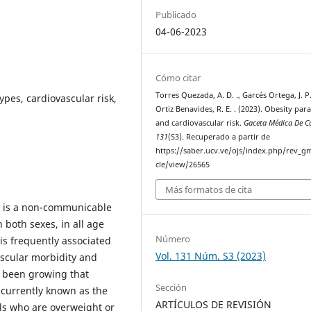
Publicado
04-06-2023
Cómo citar
Torres Quezada, A. D. ., Garcés Ortega, J. P.
pes, cardiovascular risk,
Ortiz Benavides, R. E. . (2023). Obesity par
and cardiovascular risk.
Gaceta Médica De C
131
(S3). Recuperado a partir de
https://saber.ucv.ve/ojs/index.php/rev_gm
cle/view/26565
Más formatos de cita
t, is a non-communicable
 both sexes, in all age
Número
 is frequently associated
Vol. 131 Núm. S3 (2023)
ascular morbidity and
s been growing that
Sección
 currently known as the
ARTÍCULOS DE REVISIÓN
ls who are overweight or