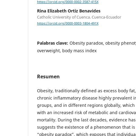
https://orcid.org/0000-0002-3587-415X
Rina Elizabeth Ortiz Benavides
Catholic University of Cuenca. Cuenca-Ecuador
https://orcid.org/0000-0003-1804-491X
Palabras clave:
Obesity paradox, obesity phenoty
overweight, body mass index
Resumen
Obesity, traditionally defined as excess body fa
chronic inflammatory disease highly prevalent in
groups, and in different regions globally, which
with an increased risk of metabolic and cardiov
mortality. During the last decades, evidence ha
suggests the existence of a phenomenon that is
“obesity paradox”, which exposes that individua