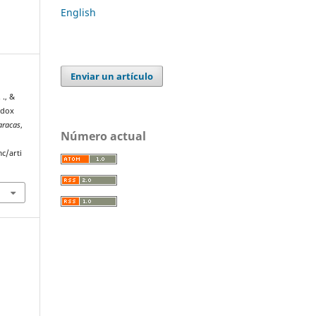
English
Enviar un artículo
 ., &
adox
aracas
,
Número actual
c/arti