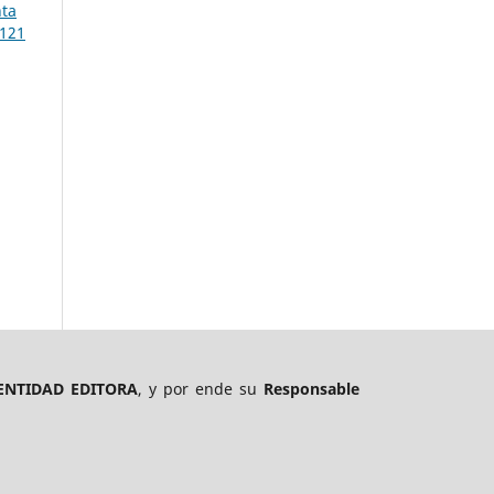
nta
 121
ENTIDAD EDITORA
, y por ende su
Responsable