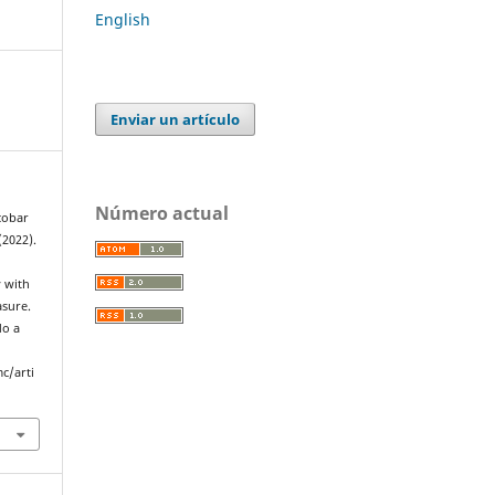
English
Enviar un artículo
Número actual
scobar
(2022).
 with
asure.
do a
c/arti