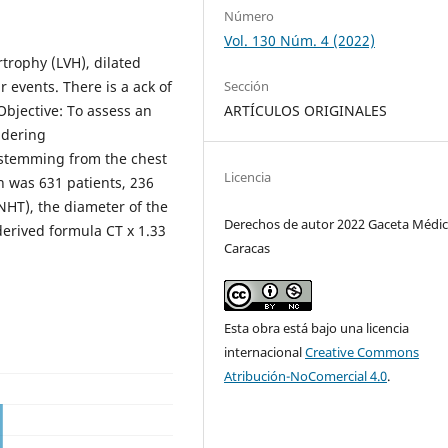
Número
Vol. 130 Núm. 4 (2022)
rtrophy (LVH), dilated
Sección
ar events. There is a ack of
ARTÍCULOS ORIGINALES
Objective: To assess an
idering
 stemming from the chest
Licencia
n was 631 patients, 236
NHT), the diameter of the
Derechos de autor 2022 Gaceta Médic
erived formula CT x 1.33
Caracas
Esta obra está bajo una licencia
internacional
Creative Commons
Atribución-NoComercial 4.0
.