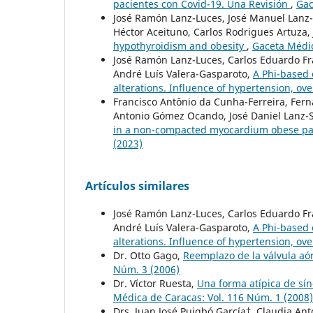
pacientes con Covid-19. Una Revisión
,
Gac
José Ramón Lanz-Luces, José Manuel Lanz-
Héctor Aceituno, Carlos Rodrigues Artuza,
hypothyroidism and obesity
,
Gaceta Médic
José Ramón Lanz-Luces, Carlos Eduardo Fr
André Luís Valera-Gasparoto,
A Phi-based 
alterations. Influence of hypertension, ov
Francisco Antônio da Cunha-Ferreira, Fer
Antonio Gómez Ocando, José Daniel Lanz-
in a non-compacted myocardium obese pat
(2023)
Artículos similares
José Ramón Lanz-Luces, Carlos Eduardo Fr
André Luís Valera-Gasparoto,
A Phi-based 
alterations. Influence of hypertension, ov
Dr. Otto Gago,
Reemplazo de la válvula aó
Núm. 3 (2006)
Dr. Víctor Ruesta,
Una forma atípica de sí
Médica de Caracas: Vol. 116 Núm. 1 (2008)
Drs. Juan José Puigbó García†, Claudia An