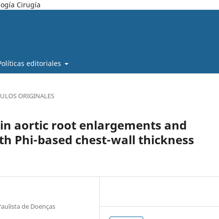
ogía Cirugía
Políticas editoriales
CULOS ORIGINALES
 in aortic root enlargements and
th Phi-based chest-wall thickness
Paulista de Doenças