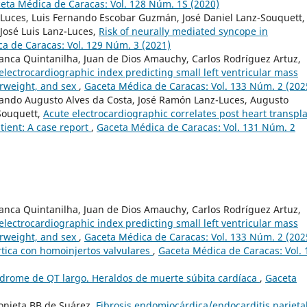
eta Médica de Caracas: Vol. 128 Núm. 1S (2020)
Luces, Luis Fernando Escobar Guzmán, José Daniel Lanz-Souquett,
 José Luis Lanz-Luces,
Risk of neurally mediated syncope in
a de Caracas: Vol. 129 Núm. 3 (2021)
anca Quintanilha, Juan de Dios Amauchy, Carlos Rodríguez Artuz,
electrocardiographic index predicting small left ventricular mass
erweight, and sex
,
Gaceta Médica de Caracas: Vol. 133 Núm. 2 (202
nando Augusto Alves da Costa, José Ramón Lanz-Luces, Augusto
Souquett,
Acute electrocardiographic correlates post heart transpl
ient: A case report
,
Gaceta Médica de Caracas: Vol. 131 Núm. 2
anca Quintanilha, Juan de Dios Amauchy, Carlos Rodríguez Artuz,
electrocardiographic index predicting small left ventricular mass
erweight, and sex
,
Gaceta Médica de Caracas: Vol. 133 Núm. 2 (202
rtica con homoinjertos valvulares
,
Gaceta Médica de Caracas: Vol. 
ndrome de QT largo. Heraldos de muerte súbita cardíaca
,
Gaceta
tonieta BB de Suárez,
Fibrosis endomiocárdica/endocarditis parieta