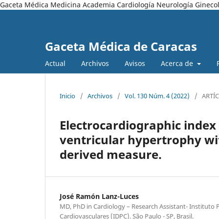
Gaceta Médica Medicina Academia Cardiología Neurología Ginecol
Gaceta Médica de Caracas
Actual
Archivos
Avisos
Acerca de
Inicio
/
Archivos
/
Vol. 130 Núm. 4 (2022)
/
ARTÍ
Electrocardiographic index
ventricular hypertrophy wi
derived measure.
José Ramón Lanz-Luces
MD, PhD in Cardiology – Research Assistant- Instituto 
Cardiovasculares (IDPC). São Paulo - SP, Brasil.