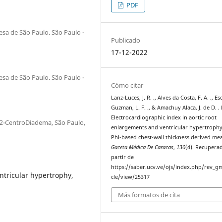
PDF
esa de São Paulo. São Paulo -
Publicado
17-12-2022
esa de São Paulo. São Paulo -
Cómo citar
Lanz-Luces, J. R. ., Alves da Costa, F. A. ., E
Guzman, L. F. ., & Amachuy Alaca, J. de D. . 
Electrocardiographic index in aortic root
202-CentroDiadema, São Paulo,
enlargements and ventricular hypertrophy
Phi-based chest-wall thickness derived me
Gaceta Médica De Caracas
,
130
(4). Recupera
partir de
https://saber.ucv.ve/ojs/index.php/rev_gm
entricular hypertrophy,
cle/view/25317
Más formatos de cita