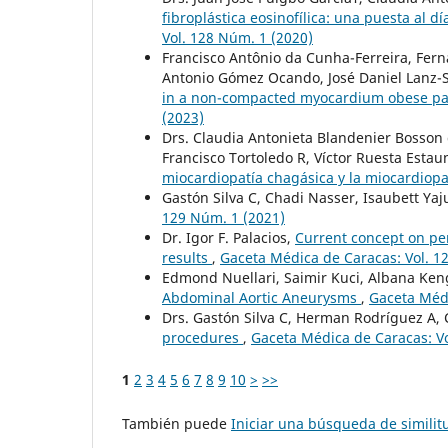
fibroplástica eosinofílica: una puesta al 
Vol. 128 Núm. 1 (2020)
Francisco Antônio da Cunha-Ferreira, Fer
Antonio Gómez Ocando, José Daniel Lanz-
in a non-compacted myocardium obese pat
(2023)
Drs. Claudia Antonieta Blandenier Bosson 
Francisco Tortoledo R, Víctor Ruesta Estau
miocardiopatía chagásica y la miocardiop
Gastón Silva C, Chadi Nasser, Isaubett Ya
129 Núm. 1 (2021)
Dr. Igor F. Palacios,
Current concept on pe
results
,
Gaceta Médica de Caracas: Vol. 1
Edmond Nuellari, Saimir Kuci, Albana Keng
Abdominal Aortic Aneurysms
,
Gaceta Médi
Drs. Gastón Silva C, Herman Rodríguez A, 
procedures
,
Gaceta Médica de Caracas: Vo
1
2
3
4
5
6
7
8
9
10
>
>>
También puede
Iniciar una búsqueda de simili