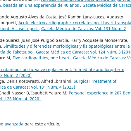
día, basada en una experiencia de 40 años
,
Gaceta Médica de Carac
nando Augusto Alves da Costa, José Ramón Lanz-Luces, Augusto
Souquett,
Acute electrocardiographic correlates post heart transpl
ient: A case report
,
Gaceta Médica de Caracas: Vol. 131 Núm. 2
de Suárez, Juan José Puigbó García, Harry Acquatella Monserrate,
n,
Similitudes y diferencias morfológicas y fisiopatológicas entre la
atía de Takotsubo
,
Gaceta Médica de Caracas: Vol. 124 Núm. 3 (201
jure M,
Five cardiopathies, one heart
,
Gaceta Médica de Caracas: Vo
rcutaneous aortic valve replacement. Immediate and long-term
28 Núm. 2 (2020)
a, Denis Kosovrasti, Alfred Ibrahimi,
Surgical Treatment of
ca de Caracas: Vol. 131 Núm. 4 (2023)
Chadi Nasser B, Isaubett Yajure M,
Personal experience in 207 Bent
l. 128 Núm. 4 (2020)
tud avanzada
para este artículo.