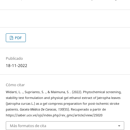
PDF
Publicado
18-11-2022
Cómo citar
Widarti, L. ., Suprianto, S. ., & Maimuna, S. . (2022). Phytochemical screening,
stability test formulation and physical gel ethanol extract of Jatropha leaves
(Jatropha curcas L.) as a gel compress preparation for post-ischemic stroke
patients.
Gaceta Médica De Caracas
,
130
(5S). Recuperado a partir de
https://saber.ucv.ve/ojs/index.php/rev_gmc/article/view/25020
Más formatos de cita