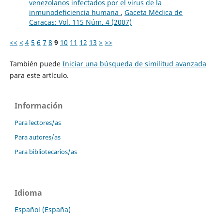
venezolanos infectados por el virus de la
inmunodeficiencia humana
,
Gaceta Médica de
Caracas: Vol. 115 Núm. 4 (2007)
<<
<
4
5
6
7
8
9
10
11
12
13
>
>>
También puede
Iniciar una búsqueda de similitud avanzada
para este artículo.
Información
Para lectores/as
Para autores/as
Para bibliotecarios/as
Idioma
Español (España)