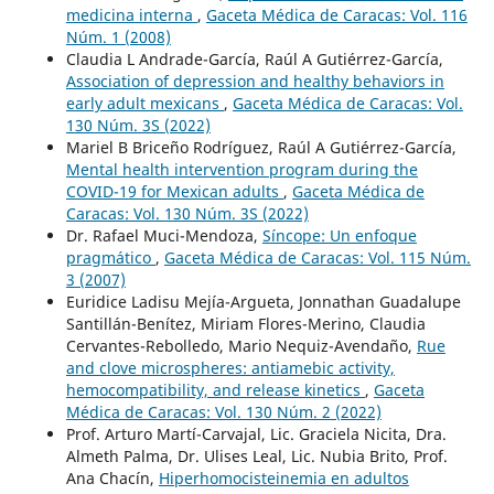
medicina interna
,
Gaceta Médica de Caracas: Vol. 116
Núm. 1 (2008)
Claudia L Andrade-García, Raúl A Gutiérrez-García,
Association of depression and healthy behaviors in
early adult mexicans
,
Gaceta Médica de Caracas: Vol.
130 Núm. 3S (2022)
Mariel B Briceño Rodríguez, Raúl A Gutiérrez-García,
Mental health intervention program during the
COVID-19 for Mexican adults
,
Gaceta Médica de
Caracas: Vol. 130 Núm. 3S (2022)
Dr. Rafael Muci-Mendoza,
Síncope: Un enfoque
pragmático
,
Gaceta Médica de Caracas: Vol. 115 Núm.
3 (2007)
Euridice Ladisu Mejía-Argueta, Jonnathan Guadalupe
Santillán-Benítez, Miriam Flores-Merino, Claudia
Cervantes-Rebolledo, Mario Nequiz-Avendaño,
Rue
and clove microspheres: antiamebic activity,
hemocompatibility, and release kinetics
,
Gaceta
Médica de Caracas: Vol. 130 Núm. 2 (2022)
Prof. Arturo Martí-Carvajal, Lic. Graciela Nicita, Dra.
Almeth Palma, Dr. Ulises Leal, Lic. Nubia Brito, Prof.
Ana Chacín,
Hiperhomocisteinemia en adultos