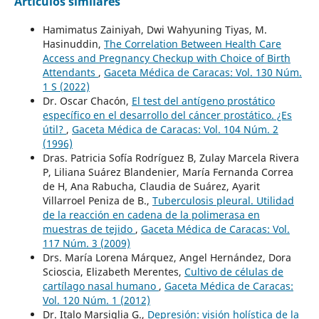
Artículos similares
Hamimatus Zainiyah, Dwi Wahyuning Tiyas, M.
Hasinuddin,
The Correlation Between Health Care
Access and Pregnancy Checkup with Choice of Birth
Attendants
,
Gaceta Médica de Caracas: Vol. 130 Núm.
1 S (2022)
Dr. Oscar Chacón,
El test del antígeno prostático
específico en el desarrollo del cáncer prostático. ¿Es
útil?
,
Gaceta Médica de Caracas: Vol. 104 Núm. 2
(1996)
Dras. Patricia Sofía Rodríguez B, Zulay Marcela Rivera
P, Liliana Suárez Blandenier, María Fernanda Correa
de H, Ana Rabucha, Claudia de Suárez, Ayarit
Villarroel Peniza de B.,
Tuberculosis pleural. Utilidad
de la reacción en cadena de la polimerasa en
muestras de tejido
,
Gaceta Médica de Caracas: Vol.
117 Núm. 3 (2009)
Drs. María Lorena Márquez, Angel Hernández, Dora
Scioscia, Elizabeth Merentes,
Cultivo de células de
cartílago nasal humano
,
Gaceta Médica de Caracas:
Vol. 120 Núm. 1 (2012)
Dr. Italo Marsiglia G.,
Depresión: visión holística de la