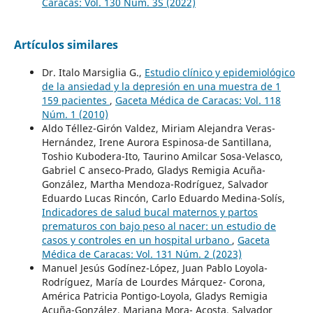
Caracas: Vol. 130 Núm. 3S (2022)
Artículos similares
Dr. Italo Marsiglia G.,
Estudio clínico y epidemiológico
de la ansiedad y la depresión en una muestra de 1
159 pacientes
,
Gaceta Médica de Caracas: Vol. 118
Núm. 1 (2010)
Aldo Téllez-Girón Valdez, Miriam Alejandra Veras-
Hernández, Irene Aurora Espinosa-de Santillana,
Toshio Kubodera-Ito, Taurino Amilcar Sosa-Velasco,
Gabriel C anseco-Prado, Gladys Remigia Acuña-
González, Martha Mendoza-Rodríguez, Salvador
Eduardo Lucas Rincón, Carlo Eduardo Medina-Solís,
Indicadores de salud bucal maternos y partos
prematuros con bajo peso al nacer: un estudio de
casos y controles en un hospital urbano
,
Gaceta
Médica de Caracas: Vol. 131 Núm. 2 (2023)
Manuel Jesús Godínez-López, Juan Pablo Loyola-
Rodríguez, María de Lourdes Márquez- Corona,
América Patricia Pontigo-Loyola, Gladys Remigia
Acuña-González, Mariana Mora- Acosta, Salvador