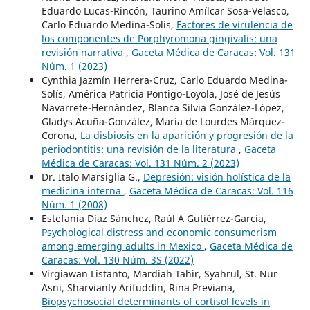
Eduardo Lucas-Rincón, Taurino Amílcar Sosa-Velasco,
Carlo Eduardo Medina-Solís,
Factores de virulencia de
los componentes de Porphyromona gingivalis: una
revisión narrativa
,
Gaceta Médica de Caracas: Vol. 131
Núm. 1 (2023)
Cynthia Jazmín Herrera-Cruz, Carlo Eduardo Medina-
Solís, América Patricia Pontigo-Loyola, José de Jesús
Navarrete-Hernández, Blanca Silvia González-López,
Gladys Acuña-González, María de Lourdes Márquez-
Corona,
La disbiosis en la aparición y progresión de la
periodontitis: una revisión de la literatura
,
Gaceta
Médica de Caracas: Vol. 131 Núm. 2 (2023)
Dr. Italo Marsiglia G.,
Depresión: visión holística de la
medicina interna
,
Gaceta Médica de Caracas: Vol. 116
Núm. 1 (2008)
Estefanía Díaz Sánchez, Raúl A Gutiérrez-García,
Psychological distress and economic consumerism
among emerging adults in Mexico
,
Gaceta Médica de
Caracas: Vol. 130 Núm. 3S (2022)
Virgiawan Listanto, Mardiah Tahir, Syahrul, St. Nur
Asni, Sharvianty Arifuddin, Rina Previana,
Biopsychosocial determinants of cortisol levels in