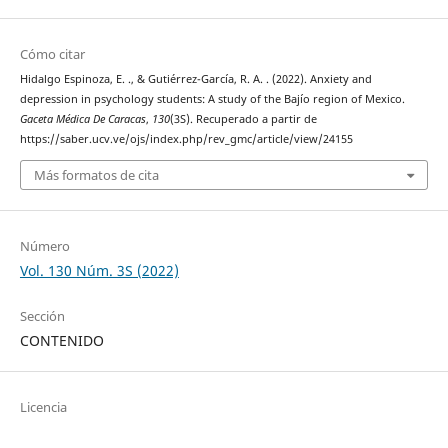
Cómo citar
Hidalgo Espinoza, E. ., & Gutiérrez-García, R. A. . (2022). Anxiety and
depression in psychology students: A study of the Bajío region of Mexico.
Gaceta Médica De Caracas
,
130
(3S). Recuperado a partir de
https://saber.ucv.ve/ojs/index.php/rev_gmc/article/view/24155
Más formatos de cita
Número
Vol. 130 Núm. 3S (2022)
Sección
CONTENIDO
Licencia