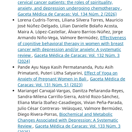
cervical cancer patients: the roles of spirituality,
anxiety, and depression undergoing chemotherapy
,
Gaceta Médica de Caracas: Vol. 134 Núm. 2 (2026)
Lorena Cudris-Torres, Liliana Silvera Torres, Mauricio
José Núñez-Delgado, Lilian Danielle Bolaño Acosta,
Maira A. López-Castellar, Álvaro Barrios-Núñez, Jorge
Armando Niño-Vega, Valmore Bermúdez,
Effectiveness
of cognitive behavioral therapy in women with breast
cancer with depression and/or anxiety: A systematic
review
,
Gaceta Médica de Caracas: Vol. 132 Núm. 3
(2024)
Pande Ayu Naya Kasih Permatananda, Putu Asih
Primatanti, Puteri Litha Satyarini,
Effect of Yoga on
Anxiety of Pregnant Women in Bali
,
Gaceta Médica de
Caracas: Vol. 131 Núm. S1 (2023)
Mariangel Carvajal-Vargas, Danitza Peñaranda-Reyes,
Sandra-Milena Carrillo-Sierra, Astrid Rozo-Sánchez,
Eliana María Ibañez-Casadiegos, Vivian Peña-Parada,
Julio César Contreras- Velásquez, Valmore Bermúdez,
Diego Rivera-Porras,
Biochemical and Metabolic
Changes Associated with Depression: A Systematic
Review
,
Gaceta Médica de Caracas: Vol. 133 Núm. 3
(2025)