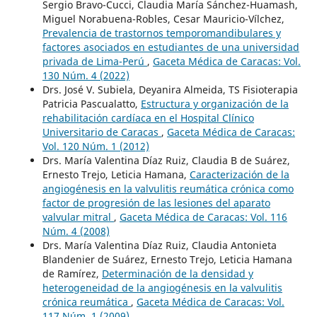
Sergio Bravo-Cucci, Claudia María Sánchez-Huamash,
Miguel Norabuena-Robles, Cesar Mauricio-Vílchez,
Prevalencia de trastornos temporomandibulares y
factores asociados en estudiantes de una universidad
privada de Lima-Perú
,
Gaceta Médica de Caracas: Vol.
130 Núm. 4 (2022)
Drs. José V. Subiela, Deyanira Almeida, TS Fisioterapia
Patricia Pascualatto,
Estructura y organización de la
rehabilitación cardíaca en el Hospital Clínico
Universitario de Caracas
,
Gaceta Médica de Caracas:
Vol. 120 Núm. 1 (2012)
Drs. María Valentina Díaz Ruiz, Claudia B de Suárez,
Ernesto Trejo, Leticia Hamana,
Caracterización de la
angiogénesis en la valvulitis reumática crónica como
factor de progresión de las lesiones del aparato
valvular mitral
,
Gaceta Médica de Caracas: Vol. 116
Núm. 4 (2008)
Drs. María Valentina Díaz Ruiz, Claudia Antonieta
Blandenier de Suárez, Ernesto Trejo, Leticia Hamana
de Ramírez,
Determinación de la densidad y
heterogeneidad de la angiogénesis en la valvulitis
crónica reumática
,
Gaceta Médica de Caracas: Vol.
117 Núm. 1 (2009)