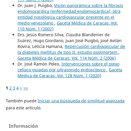
Dr. Juan J. Puigbó,
Visión panorámica sobre la fibrosis
endomiocárdica (enfermedad endomiocárdica), otra
entidad nosológica cardiovascular presente en el
medio venezolano
,
Gaceta Médica de Caracas: Vol.
110 Núm. 1 (2002)
Drs. Jesús Romero Silva, Claudia Blandenier de
Suárez, Hugo Giordano, Juan José Puigbó, José Avilán
Rovira, Leticia Hamana,
Repercusión cardiovascular de
la diabetes mellitus de tipo II: estudio postmortem
,
Gaceta Médica de Caracas: Vol. 114 Núm. 2 (2006)
Dr. José Ramón Poleo,
Intervenciones sobre el plexo
celíaco guiadas por ultrasonido endoscópico
,
Gaceta
Médica de Caracas: Vol. 128 Núm. 1 (2020)
1
2
3
4
>
>>
También puede
Iniciar una búsqueda de similitud avanzada
para este artículo.
Información