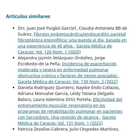
Artículos similares
Drs. Juan José Puigbó García†, Claudia Antonieta BB de
Suárez,
Fibrosis endomiocárdica/endocarditis parietal
fibroplástica eosinofílica: una puesta al día, basada en
una experiencia de 40 años
,
Gaceta Médica de
Caracas: Vol. 128 Núm. 1 (2020)
Alejandra Jazmín Velázquez–Ordoñez, Jorge
Escobedo–de la Peña,
Incidencia de exacerbación
moderada y severa en enfermedad pulmonar
obstructiva crónica y factores de riesgo asociados
,
Gaceta Médica de Caracas: Vol. 130 Núm. 2 (2022)
Daniela Rodríguez Quintero, Nayibe Endo Collazos,
Adriana Monsalve García, Leidy Tatiana Delgado
Baloco, Laura Valentina Ortiz Portela,
Efectividad del
entrenamiento muscular respiratorio en los
programas de rehabilitación pulmonar en pacientes
con Sarcoidosis. Una revisión de alcance
,
Gaceta
Médica de Caracas: Vol. 131 Núm. 1 (2023)
Patricia Zevallos-Cabrera, Julio Céspedes-Martínez,