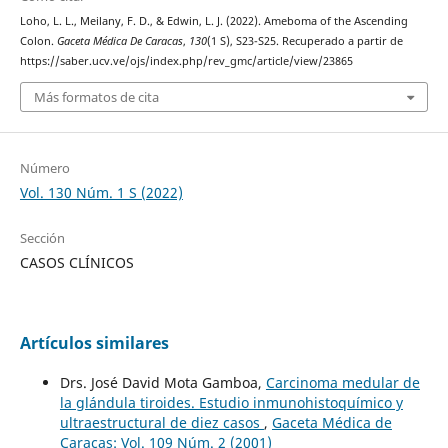
Loho, L. L., Meilany, F. D., & Edwin, L. J. (2022). Ameboma of the Ascending
Colon.
Gaceta Médica De Caracas
,
130
(1 S), S23-S25. Recuperado a partir de
https://saber.ucv.ve/ojs/index.php/rev_gmc/article/view/23865
Más formatos de cita
Número
Vol. 130 Núm. 1 S (2022)
Sección
CASOS CLÍNICOS
Artículos similares
Drs. José David Mota Gamboa,
Carcinoma medular de
la glándula tiroides. Estudio inmunohistoquímico y
ultraestructural de diez casos
,
Gaceta Médica de
Caracas: Vol. 109 Núm. 2 (2001)