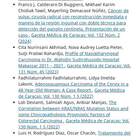
Franco J. Calderaro Di Ruggiero, Mikhael Karim
Chidiak Tawil, Mayerling Domacasé Núñéz,
Cáncer de
vulva: cirugía radical con reconstrucción inmediata y
manejo de la región inguinal con doble técnica para
detección del ganglio centinela. Presentación de un
caso
,
Gaceta Médica de Caracas: Vol. 132 Núm. 2
(2024)
Cita Nurinsani Akhmad, Nova Audrey Luetta Pieter,
Sutji Pratiwi Rahardjo,
Profile of Nasopharyngeal
Carcinoma in Dr. Wahidin Sudirohusodo Hospital
Makassar 2011 – 2021
,
Gaceta Médica de Caracas: Vol.
131 Núm. 4S (2023)
Fadhilaturrahmi Fadhilaturrahmi, Lidya Imelda
Laksmi,
Adenosquamous Carcinoma of the Cervix in a
48-Year-Old Woman: A Case Report
,
Gaceta Médica
de Caracas: Vol. 130 Núm. 1 S (2022)
Loli Devianti, Salmiah Agus, Anbiar Manjas,
The
Correlation between KRAS/NRAS Mutation Status and
some Clinicopathologic Prognostic Factors of
Colorectal Carcinoma
,
Gaceta Médica de Caracas: Vol.
130 Núm. 1 S (2022)
Luis H. Rodríguez Díaz, Oscar Chacón,
Tratamiento del