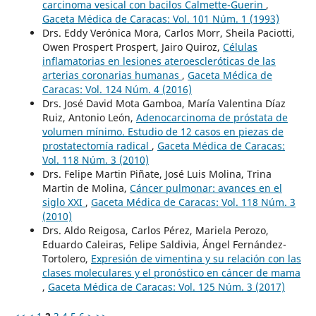
carcinoma vesical con bacilos Calmette-Guerin
,
Gaceta Médica de Caracas: Vol. 101 Núm. 1 (1993)
Drs. Eddy Verónica Mora, Carlos Morr, Sheila Paciotti,
Owen Prospert Prospert, Jairo Quiroz,
Células
inflamatorias en lesiones ateroescleróticas de las
arterias coronarias humanas
,
Gaceta Médica de
Caracas: Vol. 124 Núm. 4 (2016)
Drs. José David Mota Gamboa, María Valentina Díaz
Ruiz, Antonio León,
Adenocarcinoma de próstata de
volumen mínimo. Estudio de 12 casos en piezas de
prostatectomía radical
,
Gaceta Médica de Caracas:
Vol. 118 Núm. 3 (2010)
Drs. Felipe Martin Piñate, José Luis Molina, Trina
Martin de Molina,
Cáncer pulmonar: avances en el
siglo XXI
,
Gaceta Médica de Caracas: Vol. 118 Núm. 3
(2010)
Drs. Aldo Reigosa, Carlos Pérez, Mariela Perozo,
Eduardo Caleiras, Felipe Saldivia, Ángel Fernández-
Tortolero,
Expresión de vimentina y su relación con las
clases moleculares y el pronóstico en cáncer de mama
,
Gaceta Médica de Caracas: Vol. 125 Núm. 3 (2017)