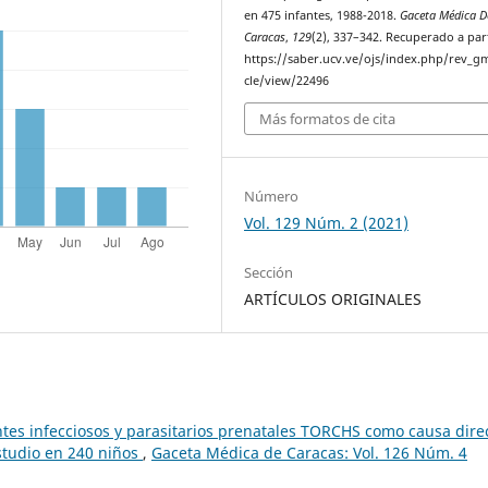
en 475 infantes, 1988-2018.
Gaceta Médica D
Caracas
,
129
(2), 337–342. Recuperado a par
https://saber.ucv.ve/ojs/index.php/rev_gm
cle/view/22496
Más formatos de cita
Número
Vol. 129 Núm. 2 (2021)
Sección
ARTÍCULOS ORIGINALES
tes infecciosos y parasitarios prenatales TORCHS como causa dire
Estudio en 240 niños
,
Gaceta Médica de Caracas: Vol. 126 Núm. 4