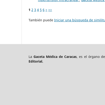
1
2
3
4
5
6
>
>>
También puede
Iniciar una búsqueda de simili
La
Gaceta Médica de Caracas
, es el órgano d
Editorial.