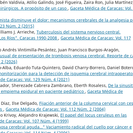
 Valdivia, Atilio Galindo, José Figueira, Zaira Ron, Julia Martínez
irúrgicos. A propósito de un caso
,
Gaceta Médica de Caracas: Vol.
mista disminuye el dolor: mecanismos cerebrales de la analgesia p
123 Núm. 2 (2015)
lliams J. Arrieche,
Tuberculosis del sistema nervioso central.
 Los Ríos”. Caracas 1990-2008
,
Gaceta Médica de Caracas: Vol. 117
o Andrés Vintimilla-Pesántez, Juan Francisco Burgos-Aragón,
sual de presentación de trombosis venosa cerebral. Reporte de c
 2 (2026)
o-Alba, Eduardo Tuta-Quintero, David Charry-Borrero, Daniel Boter
onitorización para la detección de isquemia cerebral intraoperato
de Caracas: Vol. 129 Núm. 4 (2021)
rador, Sherezade Cabrera Zambrano, Eberth Rosaless,
De la sinusit
 y empiema epidural en paciente pediátrico
,
Gaceta Médica de
 Díaz, Ilse Delgado,
Fijación anterior de la columna cervical con ce
os
,
Gaceta Médica de Caracas: Vol. 112 Núm. 2 (2004)
o Krivoy, Alejandro Krajewski,
El papel del locus ceruleus en las
e Caracas: Vol. 107 Núm. 4 (1999)
osa cerebral aguda…” Vaciamiento radical del cuello por cáncer e
de Caracas: Vol. 114 Núm. 4 (2006)