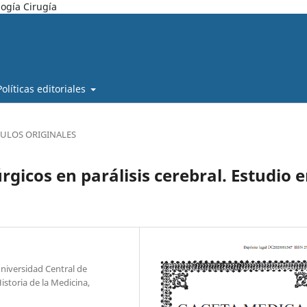
ogía Cirugía
Políticas editoriales
CULOS ORIGINALES
gicos en parálisis cerebral. Estudio 
Universidad Central de
storia de la Medicina,