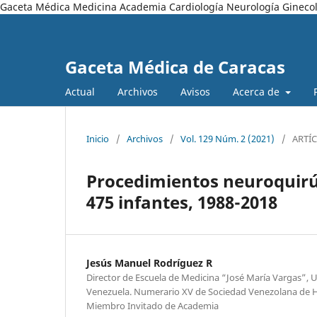
Gaceta Médica Medicina Academia Cardiología Neurología Ginecol
Gaceta Médica de Caracas
Actual
Archivos
Avisos
Acerca de
Inicio
/
Archivos
/
Vol. 129 Núm. 2 (2021)
/
ARTÍ
Procedimientos neuroquirúr
475 infantes, 1988-2018
Jesús Manuel Rodríguez R
Director de Escuela de Medicina “José María Vargas”, 
Venezuela. Numerario XV de Sociedad Venezolana de Hi
Miembro Invitado de Academia