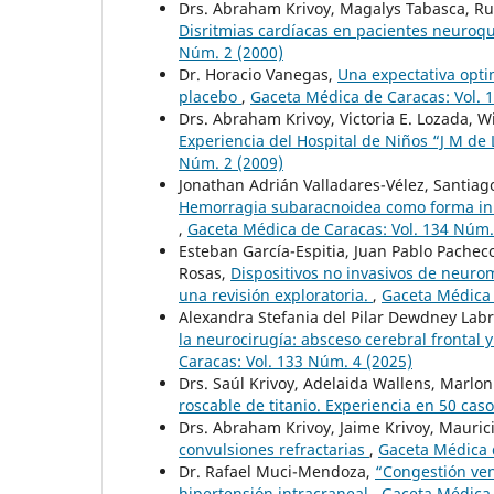
Drs. Abraham Krivoy, Magalys Tabasca, Rubén
Disritmias cardíacas en pacientes neuroqu
Núm. 2 (2000)
Dr. Horacio Vanegas,
Una expectativa opti
placebo
,
Gaceta Médica de Caracas: Vol. 
Drs. Abraham Krivoy, Victoria E. Lozada, Wi
Experiencia del Hospital de Niños “J M de
Núm. 2 (2009)
Jonathan Adrián Valladares-Vélez, Santiag
Hemorragia subaracnoidea como forma inu
,
Gaceta Médica de Caracas: Vol. 134 Núm.
Esteban García-Espitia, Juan Pablo Pachec
Rosas,
Dispositivos no invasivos de neurom
una revisión exploratoria.
,
Gaceta Médica 
Alexandra Stefania del Pilar Dewdney Lab
la neurocirugía: absceso cerebral frontal
Caracas: Vol. 133 Núm. 4 (2025)
Drs. Saúl Krivoy, Adelaida Wallens, Marlon
roscable de titanio. Experiencia en 50 cas
Drs. Abraham Krivoy, Jaime Krivoy, Maurici
convulsiones refractarias
,
Gaceta Médica d
Dr. Rafael Muci-Mendoza,
“Congestión ven
hipertensión intracraneal
,
Gaceta Médica 