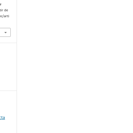
e
tir de
c/arti
cta