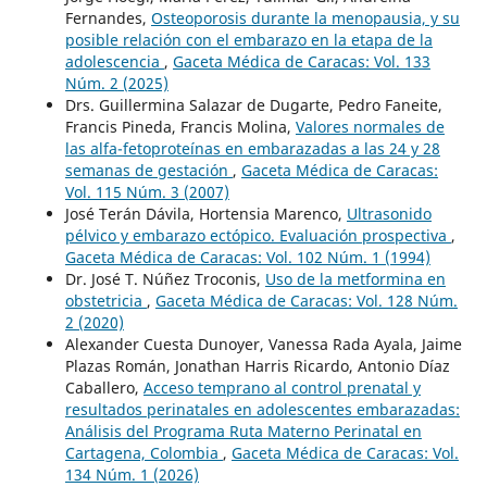
Fernandes,
Osteoporosis durante la menopausia, y su
posible relación con el embarazo en la etapa de la
adolescencia
,
Gaceta Médica de Caracas: Vol. 133
Núm. 2 (2025)
Drs. Guillermina Salazar de Dugarte, Pedro Faneite,
Francis Pineda, Francis Molina,
Valores normales de
las alfa-fetoproteínas en embarazadas a las 24 y 28
semanas de gestación
,
Gaceta Médica de Caracas:
Vol. 115 Núm. 3 (2007)
José Terán Dávila, Hortensia Marenco,
Ultrasonido
pélvico y embarazo ectópico. Evaluación prospectiva
,
Gaceta Médica de Caracas: Vol. 102 Núm. 1 (1994)
Dr. José T. Núñez Troconis,
Uso de la metformina en
obstetricia
,
Gaceta Médica de Caracas: Vol. 128 Núm.
2 (2020)
Alexander Cuesta Dunoyer, Vanessa Rada Ayala, Jaime
Plazas Román, Jonathan Harris Ricardo, Antonio Díaz
Caballero,
Acceso temprano al control prenatal y
resultados perinatales en adolescentes embarazadas:
Análisis del Programa Ruta Materno Perinatal en
Cartagena, Colombia
,
Gaceta Médica de Caracas: Vol.
134 Núm. 1 (2026)