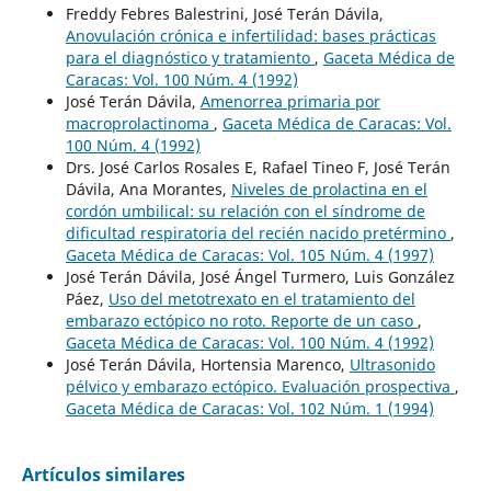
Freddy Febres Balestrini, José Terán Dávila,
Anovulación crónica e infertilidad: bases prácticas
para el diagnóstico y tratamiento
,
Gaceta Médica de
Caracas: Vol. 100 Núm. 4 (1992)
José Terán Dávila,
Amenorrea primaria por
macroprolactinoma
,
Gaceta Médica de Caracas: Vol.
100 Núm. 4 (1992)
Drs. José Carlos Rosales E, Rafael Tineo F, José Terán
Dávila, Ana Morantes,
Niveles de prolactina en el
cordón umbilical: su relación con el síndrome de
dificultad respiratoria del recién nacido pretérmino
,
Gaceta Médica de Caracas: Vol. 105 Núm. 4 (1997)
José Terán Dávila, José Ángel Turmero, Luis González
Páez,
Uso del metotrexato en el tratamiento del
embarazo ectópico no roto. Reporte de un caso
,
Gaceta Médica de Caracas: Vol. 100 Núm. 4 (1992)
José Terán Dávila, Hortensia Marenco,
Ultrasonido
pélvico y embarazo ectópico. Evaluación prospectiva
,
Gaceta Médica de Caracas: Vol. 102 Núm. 1 (1994)
Artículos similares