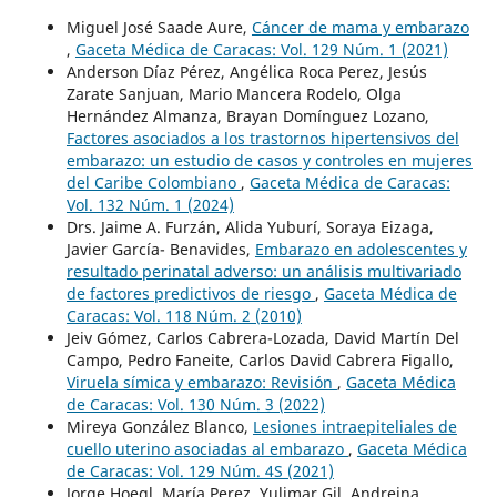
Miguel José Saade Aure,
Cáncer de mama y embarazo
,
Gaceta Médica de Caracas: Vol. 129 Núm. 1 (2021)
Anderson Díaz Pérez, Angélica Roca Perez, Jesús
Zarate Sanjuan, Mario Mancera Rodelo, Olga
Hernández Almanza, Brayan Domínguez Lozano,
Factores asociados a los trastornos hipertensivos del
embarazo: un estudio de casos y controles en mujeres
del Caribe Colombiano
,
Gaceta Médica de Caracas:
Vol. 132 Núm. 1 (2024)
Drs. Jaime A. Furzán, Alida Yuburí, Soraya Eizaga,
Javier García- Benavides,
Embarazo en adolescentes y
resultado perinatal adverso: un análisis multivariado
de factores predictivos de riesgo
,
Gaceta Médica de
Caracas: Vol. 118 Núm. 2 (2010)
Jeiv Gómez, Carlos Cabrera-Lozada, David Martín Del
Campo, Pedro Faneite, Carlos David Cabrera Figallo,
Viruela símica y embarazo: Revisión
,
Gaceta Médica
de Caracas: Vol. 130 Núm. 3 (2022)
Mireya González Blanco,
Lesiones intraepiteliales de
cuello uterino asociadas al embarazo
,
Gaceta Médica
de Caracas: Vol. 129 Núm. 4S (2021)
Jorge Hoegl, María Perez, Yulimar Gil, Andreina