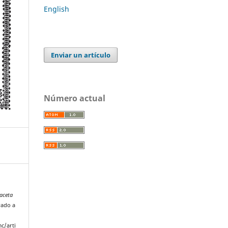
English
Enviar un artículo
Número actual
aceta
rado a
c/arti