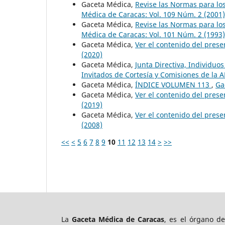
Gaceta Médica,
Revise las Normas para lo
Médica de Caracas: Vol. 109 Núm. 2 (2001)
Gaceta Médica,
Revise las Normas para lo
Médica de Caracas: Vol. 101 Núm. 2 (1993)
Gaceta Médica,
Ver el contenido del pre
(2020)
Gaceta Médica,
Junta Directiva, Individu
Invitados de Cortesía y Comisiones de la
Gaceta Médica,
ÍNDICE VOLUMEN 113
,
Ga
Gaceta Médica,
Ver el contenido del pres
(2019)
Gaceta Médica,
Ver el contenido del pre
(2008)
<<
<
5
6
7
8
9
10
11
12
13
14
>
>>
La
Gaceta Médica de Caracas
, es el órgano d