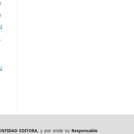
a
a
 3
,
 2
ENTIDAD EDITORA
, y por ende su
Responsable