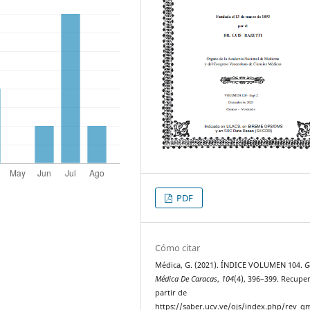
PDF
Cómo citar
Médica, G. (2021). ÍNDICE VOLUMEN 104.
G
Médica De Caracas
,
104
(4), 396–399. Recupe
partir de
https://saber.ucv.ve/ojs/index.php/rev_gm