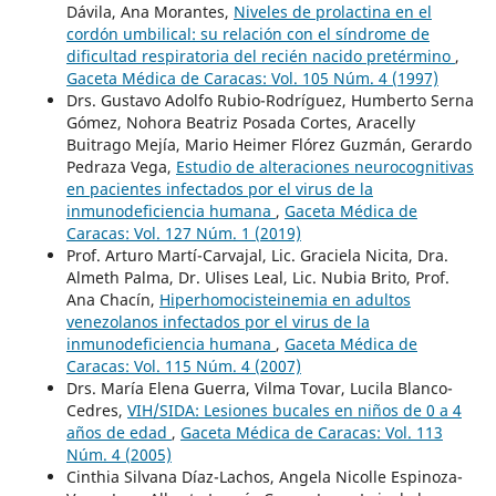
Dávila, Ana Morantes,
Niveles de prolactina en el
cordón umbilical: su relación con el síndrome de
dificultad respiratoria del recién nacido pretérmino
,
Gaceta Médica de Caracas: Vol. 105 Núm. 4 (1997)
Drs. Gustavo Adolfo Rubio-Rodríguez, Humberto Serna
Gómez, Nohora Beatriz Posada Cortes, Aracelly
Buitrago Mejía, Mario Heimer Flórez Guzmán, Gerardo
Pedraza Vega,
Estudio de alteraciones neurocognitivas
en pacientes infectados por el virus de la
inmunodeficiencia humana
,
Gaceta Médica de
Caracas: Vol. 127 Núm. 1 (2019)
Prof. Arturo Martí-Carvajal, Lic. Graciela Nicita, Dra.
Almeth Palma, Dr. Ulises Leal, Lic. Nubia Brito, Prof.
Ana Chacín,
Hiperhomocisteinemia en adultos
venezolanos infectados por el virus de la
inmunodeficiencia humana
,
Gaceta Médica de
Caracas: Vol. 115 Núm. 4 (2007)
Drs. María Elena Guerra, Vilma Tovar, Lucila Blanco-
Cedres,
VIH/SIDA: Lesiones bucales en niños de 0 a 4
años de edad
,
Gaceta Médica de Caracas: Vol. 113
Núm. 4 (2005)
Cinthia Silvana Díaz-Lachos, Angela Nicolle Espinoza-