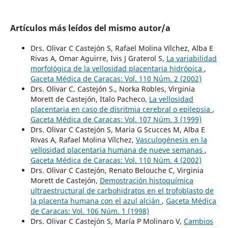
Artículos más leídos del mismo autor/a
Drs. Olivar C Castejón S, Rafael Molina Vílchez, Alba E
Rivas A, Omar Aguirre, Ivis J Graterol S,
La variabilidad
morfológica de la vellosidad placentaria hidrópica
,
Gaceta Médica de Caracas: Vol. 110 Núm. 2 (2002)
Drs. Olivar C. Castejón S., Norka Robles, Virginia
Morett de Castejón, Italo Pacheco,
La vellosidad
placentaria en caso de disritmia cerebral o epilepsia
,
Gaceta Médica de Caracas: Vol. 107 Núm. 3 (1999)
Drs. Olivar C Castejón S, Maria G Scucces M, Alba E
Rivas A, Rafael Molina Vílchez,
Vasculogénesis en la
vellosidad placentaria humana de nueve semanas
,
Gaceta Médica de Caracas: Vol. 110 Núm. 4 (2002)
Drs. Olivar C Castejón, Renato Belouche C, Virginia
Morett de Castejón,
Demostración histoquímica
ultraestructural de carbohidratos en el trofoblasto de
la placenta humana con el azul alcián
,
Gaceta Médica
de Caracas: Vol. 106 Núm. 1 (1998)
Drs. Olivar C Castejón S, María P Molinaro V,
Cambios