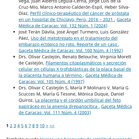
Vega, Juan Alberto Leguía-Cerna, Jorge Luis de la
Cruz-Mio, Marco Antonio Calderón-Espil, Heber Silva-
Díaz,
Perfil clínico-terapéutico del cáncer de próstata
en un hospital de Chiclayo, Perú, 2016 – 2021
,
Gaceta
Médica de Caracas: Vol. 132 Núm. 1 (2024)
José Terán Dávila, José Ángel Turmero, Luis González
Páez,
Uso del metotrexato en el tratamiento del
embarazo ectópico no roto. Reporte de un caso
,
Gaceta Médica de Caracas: Vol. 100 Núm. 4 (1992)
Drs. Olivar Castejón, Renato Belouche, Virginia Morett
de Castejón,
Filamentos citoplasmáticos y secreción
celular en células X trofoblásticas de la placa basal de
la placenta humana a término
,
Gaceta Médica de
Caracas: Vol. 105 Núm. 4 (1997)
Drs. Olivar C Castejón S, María P Molinaro V, María G
Scucces M, María G Tesone, Mónica Duque, Daniel
Quiroz,
La placenta y el cordón umbilical del feto
papiráceo en la anemia drepanocítica
,
Gaceta Médica
de Caracas: Vol. 111 Núm. 4 (2003)
1
2
3
4
5
6
7
8
9
10
>
>>