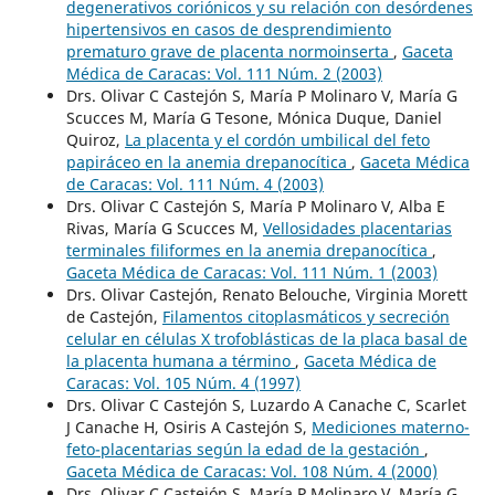
degenerativos coriónicos y su relación con desórdenes
hipertensivos en casos de desprendimiento
prematuro grave de placenta normoinserta
,
Gaceta
Médica de Caracas: Vol. 111 Núm. 2 (2003)
Drs. Olivar C Castejón S, María P Molinaro V, María G
Scucces M, María G Tesone, Mónica Duque, Daniel
Quiroz,
La placenta y el cordón umbilical del feto
papiráceo en la anemia drepanocítica
,
Gaceta Médica
de Caracas: Vol. 111 Núm. 4 (2003)
Drs. Olivar C Castejón S, María P Molinaro V, Alba E
Rivas, María G Scucces M,
Vellosidades placentarias
terminales filiformes en la anemia drepanocítica
,
Gaceta Médica de Caracas: Vol. 111 Núm. 1 (2003)
Drs. Olivar Castejón, Renato Belouche, Virginia Morett
de Castejón,
Filamentos citoplasmáticos y secreción
celular en células X trofoblásticas de la placa basal de
la placenta humana a término
,
Gaceta Médica de
Caracas: Vol. 105 Núm. 4 (1997)
Drs. Olivar C Castejón S, Luzardo A Canache C, Scarlet
J Canache H, Osiris A Castejón S,
Mediciones materno-
feto-placentarias según la edad de la gestación
,
Gaceta Médica de Caracas: Vol. 108 Núm. 4 (2000)
Drs. Olivar C Castejón S, María P Molinaro V, María G