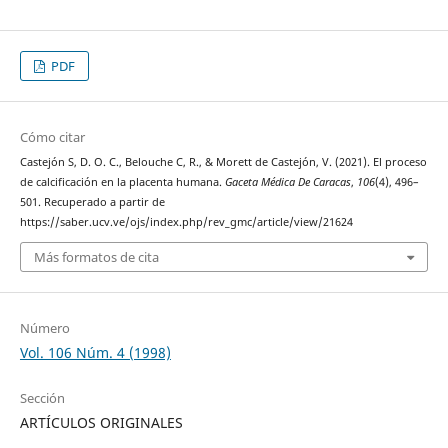
PDF
Cómo citar
Castejón S, D. O. C., Belouche C, R., & Morett de Castejón, V. (2021). El proceso
de calcificación en la placenta humana.
Gaceta Médica De Caracas
,
106
(4), 496–
501. Recuperado a partir de
https://saber.ucv.ve/ojs/index.php/rev_gmc/article/view/21624
Más formatos de cita
Número
Vol. 106 Núm. 4 (1998)
Sección
ARTÍCULOS ORIGINALES