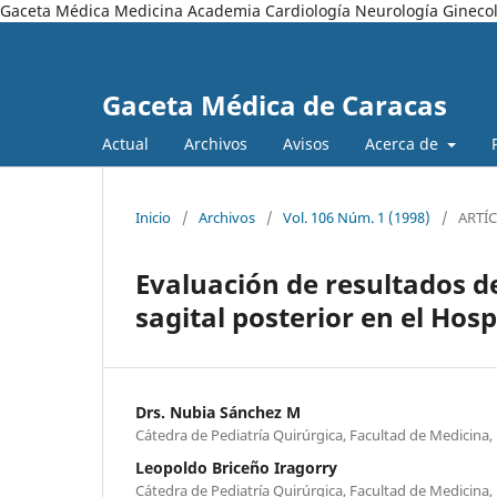
Gaceta Médica Medicina Academia Cardiología Neurología Ginecol
Gaceta Médica de Caracas
Actual
Archivos
Avisos
Acerca de
Inicio
/
Archivos
/
Vol. 106 Núm. 1 (1998)
/
ARTÍ
Evaluación de resultados de
sagital posterior en el Hos
Drs. Nubia Sánchez M
Cátedra de Pediatría Quirúrgica, Facultad de Medicina,
Leopoldo Briceño Iragorry
Cátedra de Pediatría Quirúrgica, Facultad de Medicina,