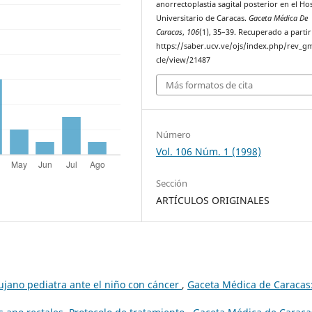
anorrectoplastia sagital posterior en el Hos
Universitario de Caracas.
Gaceta Médica De
Caracas
,
106
(1), 35–39. Recuperado a partir
https://saber.ucv.ve/ojs/index.php/rev_gm
cle/view/21487
Más formatos de cita
Número
Vol. 106 Núm. 1 (1998)
Sección
ARTÍCULOS ORIGINALES
rujano pediatra ante el niño con cáncer
,
Gaceta Médica de Caracas