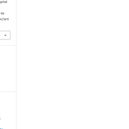
pital
 de
c/arti
: