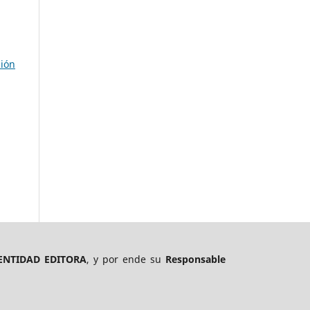
sión
ENTIDAD EDITORA
, y por ende su
Responsable