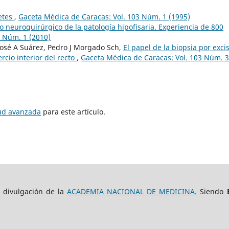
etes
,
Gaceta Médica de Caracas: Vol. 103 Núm. 1 (1995)
o neuroquirúrgico de la patología hipofisaria. Experiencia de 800
8 Núm. 1 (2010)
José A Suárez, Pedro J Morgado Sch,
El papel de la biopsia por exci
ercio interior del recto
,
Gaceta Médica de Caracas: Vol. 103 Núm. 3
tud avanzada
para este artículo.
e divulgación de la
ACADEMIA NACIONAL DE MEDICINA
. Siendo