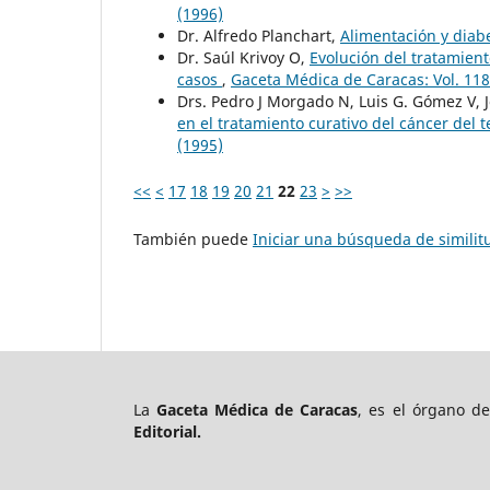
(1996)
Dr. Alfredo Planchart,
Alimentación y diab
Dr. Saúl Krivoy O,
Evolución del tratamient
casos
,
Gaceta Médica de Caracas: Vol. 11
Drs. Pedro J Morgado N, Luis G. Gómez V, 
en el tratamiento curativo del cáncer del t
(1995)
<<
<
17
18
19
20
21
22
23
>
>>
También puede
Iniciar una búsqueda de simili
La
Gaceta Médica de Caracas
, es el órgano d
Editorial.