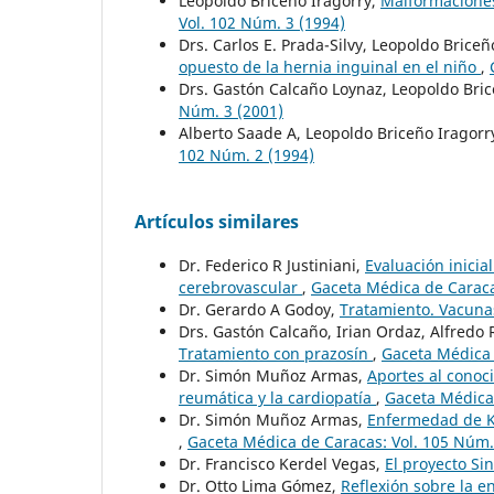
Leopoldo Briceño Iragorry,
Malformaciones
Vol. 102 Núm. 3 (1994)
Drs. Carlos E. Prada-Silvy, Leopoldo Brice
opuesto de la hernia inguinal en el niño
,
Drs. Gastón Calcaño Loynaz, Leopoldo Bric
Núm. 3 (2001)
Alberto Saade A, Leopoldo Briceño Iragorr
102 Núm. 2 (1994)
Artículos similares
Dr. Federico R Justiniani,
Evaluación inicia
cerebrovascular
,
Gaceta Médica de Caraca
Dr. Gerardo A Godoy,
Tratamiento. Vacun
Drs. Gastón Calcaño, Irian Ordaz, Alfred
Tratamiento con prazosín
,
Gaceta Médica 
Dr. Simón Muñoz Armas,
Aportes al conoci
reumática y la cardiopatía
,
Gaceta Médica 
Dr. Simón Muñoz Armas,
Enfermedad de Ka
,
Gaceta Médica de Caracas: Vol. 105 Núm.
Dr. Francisco Kerdel Vegas,
El proyecto Si
Dr. Otto Lima Gómez,
Reflexión sobre la