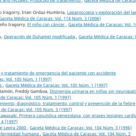
 ano rectales. Protocolo de tratamiento
,
Gaceta Médica de Caraca
ño Iragorry, Irian Ordaz-Humbría,
Laparoscopia y exploración del la
Gaceta Médica de Caracas: Vol. 114 Núm. 3 (2006)
eño Iragorry,
El niño con cáncer
,
Gaceta Médica de Caracas: Vol. 
y,
Operación de Duhamel modificada
,
Gaceta Médica de Caracas: V
l y tratamiento de emergencia del paciente con accidente
s: Vol. 105 Núm. 1 (1997)
as
,
Gaceta Médica de Caracas: Vol. 105 Núm. 1 (1997)
o Ramón, Freddy Gamboa,
Disinergia urinaria en niños sin neuropatí
de Caracas: Vol. 105 Núm. 1 (1997)
miento, diagnóstico, tratamiento, control y prevención de la fiebre
de Caracas: Vol. 105 Núm. 3 (1997)
wasaki. Primera casuística venezolana, con graves lesiones cardí
 4 (1997)
ne Lepra 2000
,
Gaceta Médica de Caracas: Vol. 104 Núm. 3 (1996)
 enfermedad humana
,
Gaceta Médica de Caracas: Vol. 104 Núm. 3