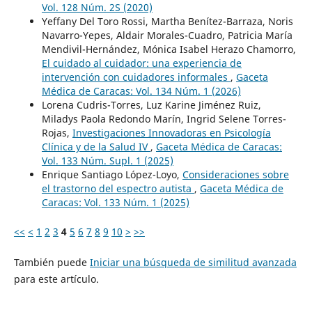
Vol. 128 Núm. 2S (2020)
Yeffany Del Toro Rossi, Martha Benítez-Barraza, Noris
Navarro-Yepes, Aldair Morales-Cuadro, Patricia María
Mendivil-Hernández, Mónica Isabel Herazo Chamorro,
El cuidado al cuidador: una experiencia de
intervención con cuidadores informales
,
Gaceta
Médica de Caracas: Vol. 134 Núm. 1 (2026)
Lorena Cudris-Torres, Luz Karine Jiménez Ruiz,
Miladys Paola Redondo Marín, Ingrid Selene Torres-
Rojas,
Investigaciones Innovadoras en Psicología
Clínica y de la Salud IV
,
Gaceta Médica de Caracas:
Vol. 133 Núm. Supl. 1 (2025)
Enrique Santiago López-Loyo,
Consideraciones sobre
el trastorno del espectro autista
,
Gaceta Médica de
Caracas: Vol. 133 Núm. 1 (2025)
<<
<
1
2
3
4
5
6
7
8
9
10
>
>>
También puede
Iniciar una búsqueda de similitud avanzada
para este artículo.