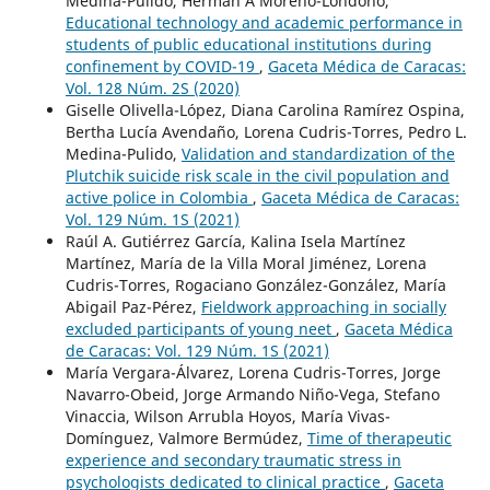
Medina-Pulido, Herman A Moreno-Londoño,
Educational technology and academic performance in
students of public educational institutions during
confinement by COVID-19
,
Gaceta Médica de Caracas:
Vol. 128 Núm. 2S (2020)
Giselle Olivella-López, Diana Carolina Ramírez Ospina,
Bertha Lucía Avendaño, Lorena Cudris-Torres, Pedro L.
Medina-Pulido,
Validation and standardization of the
Plutchik suicide risk scale in the civil population and
active police in Colombia
,
Gaceta Médica de Caracas:
Vol. 129 Núm. 1S (2021)
Raúl A. Gutiérrez García, Kalina Isela Martínez
Martínez, María de la Villa Moral Jiménez, Lorena
Cudris-Torres, Rogaciano González-González, María
Abigail Paz-Pérez,
Fieldwork approaching in socially
excluded participants of young neet
,
Gaceta Médica
de Caracas: Vol. 129 Núm. 1S (2021)
María Vergara-Álvarez, Lorena Cudris-Torres, Jorge
Navarro-Obeid, Jorge Armando Niño-Vega, Stefano
Vinaccia, Wilson Arrubla Hoyos, María Vivas-
Domínguez, Valmore Bermúdez,
Time of therapeutic
experience and secondary traumatic stress in
psychologists dedicated to clinical practice
,
Gaceta