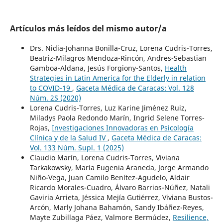
Artículos más leídos del mismo autor/a
Drs. Nidia-Johanna Bonilla-Cruz, Lorena Cudris-Torres,
Beatriz-Milagros Mendoza-Rincón, Andres-Sebastian
Gamboa-Aldana, Jesús Forgiony-Santos,
Health
Strategies in Latin America for the Elderly in relation
to COVID-19
,
Gaceta Médica de Caracas: Vol. 128
Núm. 2S (2020)
Lorena Cudris-Torres, Luz Karine Jiménez Ruiz,
Miladys Paola Redondo Marín, Ingrid Selene Torres-
Rojas,
Investigaciones Innovadoras en Psicología
Clínica y de la Salud IV
,
Gaceta Médica de Caracas:
Vol. 133 Núm. Supl. 1 (2025)
Claudio Marín, Lorena Cudris-Torres, Viviana
Tarkakowsky, María Eugenia Araneda, Jorge Armando
Niño-Vega, Juan Camilo Benítez-Agudelo, Aldair
Ricardo Morales-Cuadro, Álvaro Barrios-Núñez, Natali
Gaviria Arrieta, Jéssica Mejía Gutiérrez, Viviana Bustos-
Arcón, Marly Johana Bahamón, Sandy Ibáñez-Reyes,
Mayte Zubillaga Páez, Valmore Bermúdez,
Resilience,