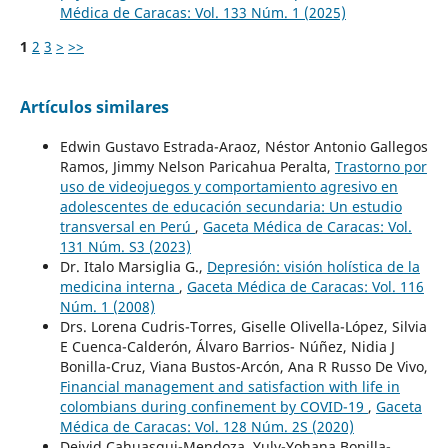
Médica de Caracas: Vol. 133 Núm. 1 (2025)
1
2
3
>
>>
Artículos similares
Edwin Gustavo Estrada-Araoz, Néstor Antonio Gallegos
Ramos, Jimmy Nelson Paricahua Peralta,
Trastorno por
uso de videojuegos y comportamiento agresivo en
adolescentes de educación secundaria: Un estudio
transversal en Perú
,
Gaceta Médica de Caracas: Vol.
131 Núm. S3 (2023)
Dr. Italo Marsiglia G.,
Depresión: visión holística de la
medicina interna
,
Gaceta Médica de Caracas: Vol. 116
Núm. 1 (2008)
Drs. Lorena Cudris-Torres, Giselle Olivella-López, Silvia
E Cuenca-Calderón, Álvaro Barrios- Núñez, Nidia J
Bonilla-Cruz, Viana Bustos-Arcón, Ana R Russo De Vivo,
Financial management and satisfaction with life in
colombians during confinement by COVID-19
,
Gaceta
Médica de Caracas: Vol. 128 Núm. 2S (2020)
Deivid Cahuasqui-Mendoza, Yuly-Yohana Bonilla-