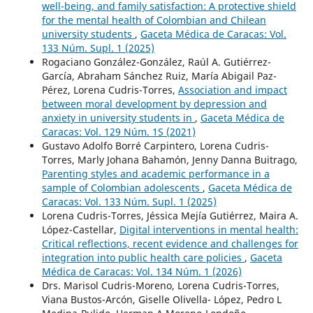
well-being, and family satisfaction: A protective shield
for the mental health of Colombian and Chilean
university students
,
Gaceta Médica de Caracas: Vol.
133 Núm. Supl. 1 (2025)
Rogaciano González-González, Raúl A. Gutiérrez-
García, Abraham Sánchez Ruiz, María Abigail Paz-
Pérez, Lorena Cudris-Torres,
Association and impact
between moral development by depression and
anxiety in university students in
,
Gaceta Médica de
Caracas: Vol. 129 Núm. 1S (2021)
Gustavo Adolfo Borré Carpintero, Lorena Cudris-
Torres, Marly Johana Bahamón, Jenny Danna Buitrago,
Parenting styles and academic performance in a
sample of Colombian adolescents
,
Gaceta Médica de
Caracas: Vol. 133 Núm. Supl. 1 (2025)
Lorena Cudris-Torres, Jéssica Mejía Gutiérrez, Maira A.
López-Castellar,
Digital interventions in mental health:
Critical reflections, recent evidence and challenges for
integration into public health care policies
,
Gaceta
Médica de Caracas: Vol. 134 Núm. 1 (2026)
Drs. Marisol Cudris-Moreno, Lorena Cudris-Torres,
Viana Bustos-Arcón, Giselle Olivella- López, Pedro L