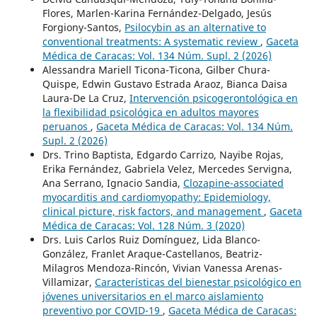
Flores, Marlen-Karina Fernández-Delgado, Jesús
Forgiony-Santos,
Psilocybin as an alternative to
conventional treatments: A systematic review
,
Gaceta
Médica de Caracas: Vol. 134 Núm. Supl. 2 (2026)
Alessandra Mariell Ticona-Ticona, Gilber Chura-
Quispe, Edwin Gustavo Estrada Araoz, Bianca Daisa
Laura-De La Cruz,
Intervención psicogerontológica en
la flexibilidad psicológica en adultos mayores
peruanos
,
Gaceta Médica de Caracas: Vol. 134 Núm.
Supl. 2 (2026)
Drs. Trino Baptista, Edgardo Carrizo, Nayibe Rojas,
Erika Fernández, Gabriela Velez, Mercedes Servigna,
Ana Serrano, Ignacio Sandia,
Clozapine-associated
myocarditis and cardiomyopathy: Epidemiology,
clinical picture, risk factors, and management
,
Gaceta
Médica de Caracas: Vol. 128 Núm. 3 (2020)
Drs. Luis Carlos Ruiz Domínguez, Lida Blanco-
González, Franlet Araque-Castellanos, Beatriz-
Milagros Mendoza-Rincón, Vivian Vanessa Arenas-
Villamizar,
Características del bienestar psicológico en
jóvenes universitarios en el marco aislamiento
preventivo por COVID-19
,
Gaceta Médica de Caracas: