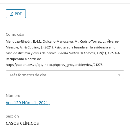
PDF
Cómo citar
Mendoza-Rincón, B.-M., Quiceno-Manosalva, M., Cudris-Torres, L., Álvarez-
Maestre, A., & Cotrino, J. (2021). Psicoterapia basada en la evidencia en un
caso de distimia y crisis de pánico.
Gaceta Médica De Caracas
,
129
(1), 152–166.
Recuperado a partir de
https://saber.ucv.ve/ojs/index.php/rev_gmc/article/view/21278
Más formatos de cita
Número
Vol. 129 Núm. 1 (2021)
Sección
CASOS CLÍNICOS