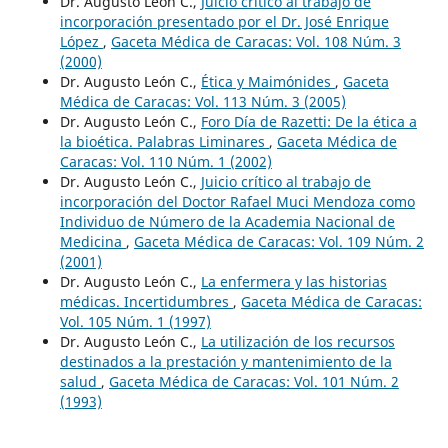
Dr. Augusto León C.,
Juicio crítico al trabajo de
incorporación presentado por el Dr. José Enrique
López
,
Gaceta Médica de Caracas: Vol. 108 Núm. 3
(2000)
Dr. Augusto León C.,
Ética y Maimónides
,
Gaceta
Médica de Caracas: Vol. 113 Núm. 3 (2005)
Dr. Augusto León C.,
Foro Día de Razetti: De la ética a
la bioética. Palabras Liminares
,
Gaceta Médica de
Caracas: Vol. 110 Núm. 1 (2002)
Dr. Augusto León C.,
Juicio crítico al trabajo de
incorporación del Doctor Rafael Muci Mendoza como
Individuo de Número de la Academia Nacional de
Medicina
,
Gaceta Médica de Caracas: Vol. 109 Núm. 2
(2001)
Dr. Augusto León C.,
La enfermera y las historias
médicas. Incertidumbres
,
Gaceta Médica de Caracas:
Vol. 105 Núm. 1 (1997)
Dr. Augusto León C.,
La utilización de los recursos
destinados a la prestación y mantenimiento de la
salud
,
Gaceta Médica de Caracas: Vol. 101 Núm. 2
(1993)