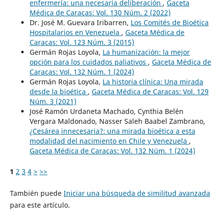
enfermería: una necesaria deliberación
,
Gaceta
Médica de Caracas: Vol. 130 Núm. 2 (2022)
Dr. José M. Guevara Iribarren,
Los Comités de Bioética
Hospitalarios en Venezuela
,
Gaceta Médica de
Caracas: Vol. 123 Núm. 3 (2015)
Germán Rojas Loyola,
La humanización: la mejor
opción para los cuidados paliativos
,
Gaceta Médica de
Caracas: Vol. 132 Núm. 1 (2024)
Germán Rojas Loyola,
La historia clínica: Una mirada
desde la bioética
,
Gaceta Médica de Caracas: Vol. 129
Núm. 3 (2021)
José Ramón Urdaneta Machado, Cynthia Belén
Vergara Maldonado, Nasser Saleh Baabel Zambrano,
¿Cesárea innecesaria?: una mirada bioética a esta
modalidad del nacimiento en Chile y Venezuela
,
Gaceta Médica de Caracas: Vol. 132 Núm. 1 (2024)
1
2
3
4
>
>>
También puede
Iniciar una búsqueda de similitud avanzada
para este artículo.