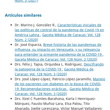
Núm. 3 (2021)
Artículos similares
Dr. Marino J. González R.,
Características iniciales de
las políticas de control de la pandemia de Covid-19 en
América Latina
,
Gaceta Médica de Caracas: Vol. 128
Núm. 2 (2020)
Dr. José Esparza,
Breve historia de las pandemias de
influenza, su impacto en Venezuela, y su relevancia
para entender la presente pandemia de la COVID-19
,
Gaceta Médica de Caracas: Vol. 128 Núm. 2 (2020)
Drs. Félix J. Tapia, Orquídea L. Rodríguez,
Descifrando
la patogenia de la COVID-19
,
Gaceta Médica de
Caracas: Vol. 128 Núm. 3 (2020)
Drs. José López-López, Patricio López-Jaramillo,
Manejo
de los pacientes con diabetes en la época de COVID-
19: Recomendaciones prácticas
,
Gaceta Médica de
Caracas: Vol. 128 Núm. 3 (2020)
Drs. Itzel C Fuentes-Barahona, Karla I Henriquez-
Márquez, Fausto Muñoz-Lara, Elsa Palou, Tito
Alvarado, Ivette Lorenzana, Víctor Manuel Valladares-