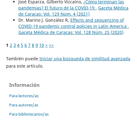
José Esparza, Gilberto Vizcaíno,
¿Cómo terminan las
pandemias? El futuro de la COVID-19
,
Gaceta Médica
de Caracas: Vol. 129 Núm. 4 (2021)
Dr. Marino J. González R,
Effects and sequencing of
COVID-19 pandemic control policies in Latin America
,
Gaceta Médica de Caracas: Vol. 128 Núm. 2S (2020)
1
2
3
4
5
6
7
8
9
10
>
>>
También puede
Iniciar una búsqueda de similitud avanzada
para este artículo.
Información
Para lectores/as
Para autores/as
Para bibliotecarios/as