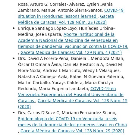
Rosa, Arturo G. Corrales- Alvarez, Lysien Ivania
Zambrano, Manuel Antonio Sierra-Santos,
COVID-19
situation in Honduras: lessons learned
,
Gaceta
Médica de Caracas: Vol. 128 Núm. 2S (2020)
Enrique Santiago López-Loyo, Huníades Urbina-
Medina, José Esparza,
Aporte institucional de la
Academia Nacional de Medicina de Venezuela en
tiempos de pandemia: vacunación contra la COVID-19.
,
Gaceta Médica de Caracas: Vol. 129 Núm. 4 (2021)
Drs. David A Forero-Peña, Daniela L Mendoza Millán,
Óscar D Omaña Ávila, Daniela Restuccia A, David M
Flora-Noda, Andrea L Maricuto, Viledy L Velásquez,
Natasha A Camejo- Avila, Rafael N Guevara Palermo,
Martin Carballo, Yocays Caldera, María Carolyn
Redondo, María Eugenia Landaeta,
COVID-19 en
Venezuela: Experiencia del Hospital Universitario de
Caracas
,
Gaceta Médica de Caracas: Vol. 128 Núm. 1S
(2020)
Drs. Carlos D’Suze G, Mariano Fernández-Silano,
Epidemiología del COVID-19 en Venezuela, a seis
meses de la denuncia de los primeros casos en China
,
Gaceta Médica de Caracas: Vol. 128 Núm. 2S (2020)