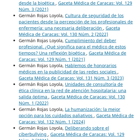
desde la bioética
,
Gaceta Médica de Caracas: Vol. 129
Núm. 3 (2021)
Germán Rojas Loyola,
Cultura de seguridad de los
pacientes desde la percepción de los profesionales de
enfermería: una necesaria deliberación
,
Gaceta
Médica de Caracas: Vol. 130 Núm. 2 (2022)
Germán Rojas Loyola,
Cumplimiento del deber
profesional. ¿Qué significa para el médico de estos
tiempos? Una reflexión bioética
,
Gaceta Médica de
Caracas: Vol. 129 Núm. 1 (2021)
Germán Rojas Loyola,
Hablemos de honorarios
médicos en la publicidad de las redes sociales
,
Gaceta Médica de Caracas: Vol. 131 Núm. 3 (2023)
Germán Rojas Loyola,
Unidades de consultoría de
ética clínica en la red de atención hospitalaria: una
salida óptima
,
Gaceta Médica de Caracas: Vol. 130
Núm. 1 (2022)
Germán Rojas Loyola,
La humanización: la mejor
opción para los cuidados paliativos
,
Gaceta Médica de
Caracas: Vol. 132 Núm. 1 (2024)
Germán Rojas Loyola,
Deliberando sobre el
ciberbullying
,
Gaceta Médica de Caracas: Vol. 129