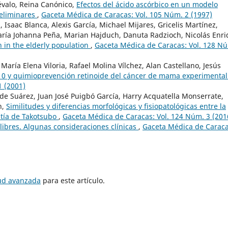
révalo, Reina Canónico,
Efectos del ácido ascórbico en un modelo
reliminares
,
Gaceta Médica de Caracas: Vol. 105 Núm. 2 (1997)
 Isaac Blanca, Alexis García, Michael Mijares, Gricelis Martínez,
María Johanna Peña, Marian Hajduch, Danuta Radzioch, Nicolás Enr
h in the elderly population
,
Gaceta Médica de Caracas: Vol. 128 N
María Elena Viloria, Rafael Molina Vílchez, Alan Castellano, Jesús
-10 y quimioprevención retinoide del cáncer de mama experimenta
1 (2001)
de Suárez, Juan José Puigbó García, Harry Acquatella Monserrate,
n,
Similitudes y diferencias morfológicas y fisiopatológicas entre la
atía de Takotsubo
,
Gaceta Médica de Caracas: Vol. 124 Núm. 3 (201
libres. Algunas consideraciones clínicas
,
Gaceta Médica de Caraca
tud avanzada
para este artículo.