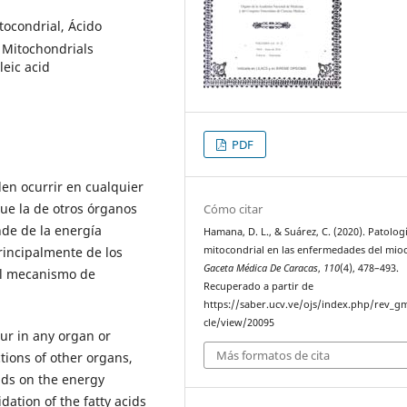
tocondrial, Ácido
 Mitochondrials
eic acid
PDF
en ocurrir en cualquier
que la de otros órganos
Cómo citar
nde de la energía
Hamana, D. L., & Suárez, C. (2020). Patolog
rincipalmente de los
mitocondrial en las enfermedades del mioc
Gaceta Médica De Caracas
,
110
(4), 478–493.
el mecanismo de
Recuperado a partir de
https://saber.ucv.ve/ojs/index.php/rev_gm
cle/view/20095
ur in any organ or
Más formatos de cita
tions of other organs,
nds on the energy
ation of the fatty acids