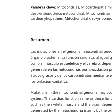
Palabras clave:
Mitocondrias, Miocardiopatía mi
desoxiribonucleico mitocondrial, Mitochondrias,
cardiomyhopathies, Mitochondrial deoxyribonucl
Resumen
Las mutaciones en el genoma mitocondrial pued
órgano o sistema. La función cardíaca, al igual 
como el músculo esquelético y el cerebro, depe
generada en las mitocondrias por ß-oxidación p
ácidos grasos y de los carbohidratos mediante 
fosforilación oxidativa.
Mutations in the mitochondrial genome may occ
system. The cardiac function same as those func
such as the skeletal muscle and the brain depe
generated by the mitochondria mainly by the oxid