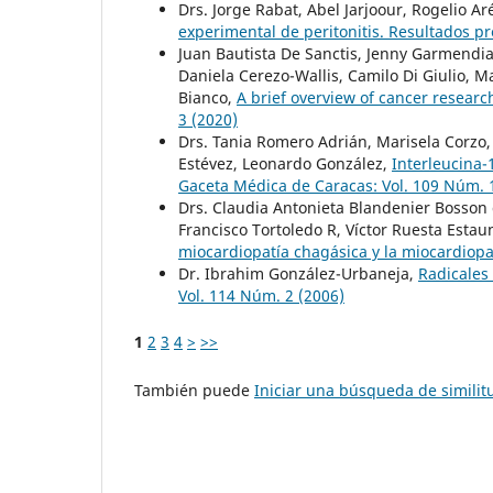
Drs. Jorge Rabat, Abel Jarjoour, Rogelio A
experimental de peritonitis. Resultados p
Juan Bautista De Sanctis, Jenny Garmendia,
Daniela Cerezo-Wallis, Camilo Di Giulio, 
Bianco,
A brief overview of cancer researc
3 (2020)
Drs. Tania Romero Adrián, Marisela Corzo, 
Estévez, Leonardo González,
Interleucina
Gaceta Médica de Caracas: Vol. 109 Núm. 
Drs. Claudia Antonieta Blandenier Bosson 
Francisco Tortoledo R, Víctor Ruesta Estau
miocardiopatía chagásica y la miocardiop
Dr. Ibrahim González-Urbaneja,
Radicales 
Vol. 114 Núm. 2 (2006)
1
2
3
4
>
>>
También puede
Iniciar una búsqueda de simili