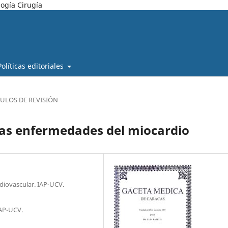
ogía Cirugía
Políticas editoriales
CULOS DE REVISIÓN
las enfermedades del miocardio
diovascular. IAP-UCV.
IAP-UCV.