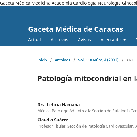
Gaceta Médica Medicina Academia Cardiología Neurología Ginecol
Gaceta Médica de Caracas
Actual
Archivos
Avisos
Acerca de
Inicio
/
Archivos
/
Vol. 110 Núm. 4 (2002)
/
ARTÍ
Patología mitocondrial en 
Drs. Leticia Hamana
Médico Patólogo Adjunto a la Sección de Patología Car
Claudia Suárez
Profesor Titular. Sección de Patología Cardiovascular. 