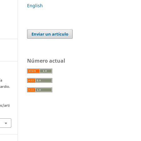
English
Enviar un artículo
Número actual
ía
ardio.
c/arti