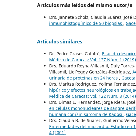
Artículos más leídos del mismo autor/a
Drs. Jannete Scholz, Claudia Suárez, José
inmunohistoquímico de 50 biopsias
,
Gace
Artículos similares
Dr. Pedro Grases Galofré,
El ácido desoxir
Médica de Caracas: Vol. 127 Núm. 1 (2019)
Drs. Eduardo Reyna-Villasmil, Duly Torres-
Villasmil, Lic Peggy González-Rodríguez,
Á
urinaria de proteínas en 24 horas
,
Gaceta
Drs. Maritza Rodríguez, Yolima Fernández,
hipúrico y efectos neurológicos en traba
Médica de Caracas: Vol. 122 Núm. 3 (2014)
Drs. Dimas E. Hernández, Jorge Riera, José 
en células mononucleares de sangre perifé
humana con/sin sarcoma de Kaposi
,
Gace
Drs. Claudia B. de Suárez, Guillermo Velás
Enfermedades del miocardio: Estudio en 1
4 (2001)