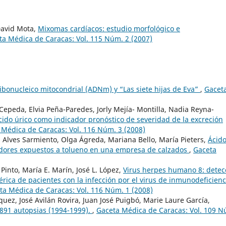
 David Mota,
Mixomas cardíacos: estudio morfológico e
ta Médica de Caracas: Vol. 115 Núm. 2 (2007)
ribonucleico mitocondrial (ADNm) y “Las siete hijas de Eva”
,
Gacet
Cepeda, Elvia Peña-Paredes, Jorly Mejía- Montilla, Nadia Reyna-
cido úrico como indicador pronóstico de severidad de la excreción
 Médica de Caracas: Vol. 116 Núm. 3 (2008)
 Alves Sarmiento, Olga Ágreda, Mariana Bello, María Pieters,
Ácid
jadores expuestos a tolueno en una empresa de calzados
,
Gaceta
Pinto, María E. Marín, José L. López,
Virus herpes humano 8: detec
rica de pacientes con la infección por el virus de inmunodeficienc
ta Médica de Caracas: Vol. 116 Núm. 1 (2008)
quez, José Avilán Rovira, Juan José Puigbó, Marie Laure García,
891 autopsias (1994-1999).
,
Gaceta Médica de Caracas: Vol. 109 N